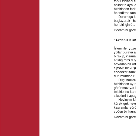
farklı zihinsel
halkların aynı 
birbirinden fark
özendirme son
Durum şu ki,
başlayarak– he
her biri için ö...
Devamını görme
"Akdeniz Kült
İzlenimler yüze
yollar buraya a
bırakıp, insan
atıldığımızı du
havadan bir ort
sipsivri bir kuş
edecektir sank
durumundadır; i
Düşüncelere 
birbirinden ayı
görünmez yarıkt
birbirlerine ka
siluetlerini apa
Neyleyim ki
kürek çekmeye z
kavramlar sürü
yoğun bir karışı
Devamını görme