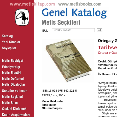
BUL
Ortega y 
Tarihs
Ortega y Gas
Çeviri:
Gül Işı
Yayıma Hazırl
Kapak ve Graf
İlk Basım:
Eki
"Kavşak noktas
İspanyol kültü
felsefeyle poli
ISBN13 978-975-342-221-5
Savaşı'nın, bire
13X19,5 cm, 200 s.
toplumsal yöneli
...Böylesine
Yazar Hakkında
temsilcisiydi 
İçindekiler
temsil ediyordu
Okuma Parçası
"düşünceli bir 
Düşünme eyl
"kurtarış" der: