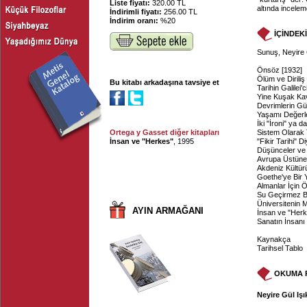
Liste fiyatı:
320.00 TL
altında incelem
İndirimli fiyatı:
256.00 TL
İndirim oranı:
%20
İÇİNDEK
Sunuş, Neyire 
Önsöz [1932]
Ölüm ve Diriliş
Bu kitabı arkadaşına tavsiye et
Tarihin Galilei'ci
Yine Kuşak Ka
Devrimlerin Gü
Yaşamı Değerle
İki "İroni" ya 
Ortega y Gasset diğer kitapları
Sistem Olarak 
İnsan ve "Herkes"
, 1995
"Fikir Tarihi" 
Düşünceler ve 
Avrupa Üstüne
Akdeniz Kültür
Goethe'ye Bir 
Almanlar İçin 
Su Geçirmez B
Üniversitenin 
AYIN ARMAĞANI
İnsan ve "Her
Sanatın İnsanı
Kaynakça
Tarihsel Tablo
OKUMA 
Neyire Gül Işı