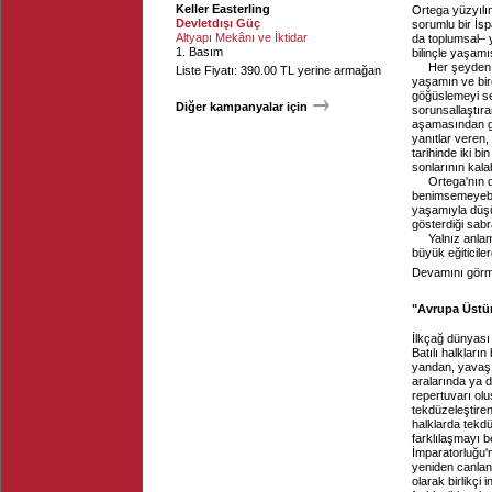
Keller Easterling
Ortega yüzyılım
Devletdışı Güç
sorumlu bir İsp
Altyapı Mekânı ve İktidar
da toplumsal– 
1. Basım
bilinçle yaşamış
Her şeyden 
Liste Fiyatı: 390.00 TL yerine armağan
yaşamın ve bire
göğüslemeyi se
Diğer kampanyalar için
sorunsallaştıra
aşamasından g
yanıtlar veren,
tarihinde iki bi
sonlarının kala
Ortega'nın d
benimsemeyebili
yaşamıyla düşü
gösterdiği sab
Yalnız anla
büyük eğiticile
Devamını görme
"Avrupa Üstün
İlkçağ dünyası
Batılı halkları
yandan, yavaş 
aralarında ya d
repertuvarı ol
tekdüzeleştiren
halklarda tekdü
farklılaşmayı b
İmparatorluğu'n
yeniden canland
olarak birlikçi 