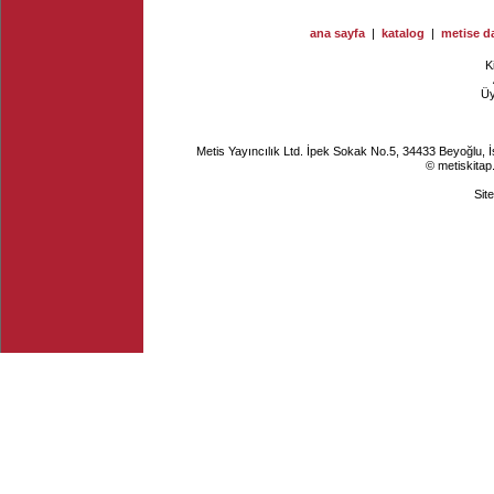
ana sayfa
|
katalog
|
metise da
K
Ü
Metis Yayıncılık Ltd. İpek Sokak No.5, 34433 Beyoğlu, 
© metiskitap
Sit