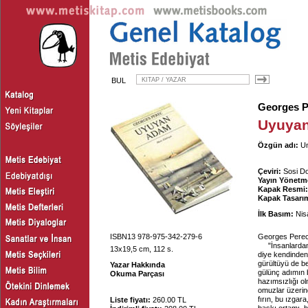
BUL
Georges P
Uyuya
Özgün adı:
Un
Çeviri:
Sosi Do
Yayın Yönetm
Kapak Resmi:
Kapak Tasarım
İlk Basım:
Nis
ISBN13 978-975-342-279-6
Georges Perec'
"İnsanlardan
13x19,5 cm, 112 s.
diye kendinden 
gürültüyü de b
Yazar Hakkında
gülünç adımın b
Okuma Parçası
hazımsızlığı ol
omuzlar üzerin
fırın, bu ızgar
Liste fiyatı:
260.00 TL