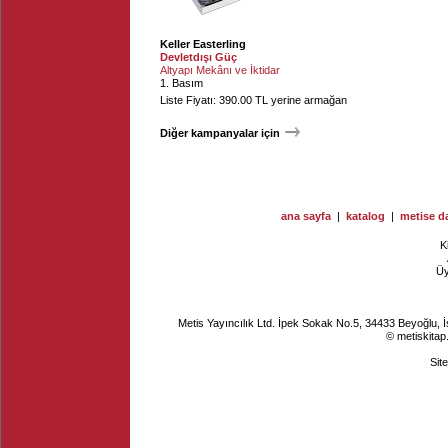
Keller Easterling
Devletdışı Güç
Altyapı Mekânı ve İktidar
1. Basım
Liste Fiyatı: 390.00 TL yerine armağan
Diğer kampanyalar için
ana sayfa
|
katalog
|
metise da
K
Ü
Metis Yayıncılık Ltd. İpek Sokak No.5, 34433 Beyoğlu, 
© metiskitap
Sit