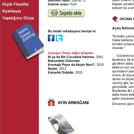
baskı ortamı, 
İndirimli fiyatı:
208.00 TL
baştan yaratma
İndirim oranı:
%20
isteyen bu yu
OKUMA 
Açılış Bölümü,
Bu kitabı arkadaşına tavsiye et
"Evinden çıkma
Hatta bekleme b
kendini sunaca
önünde."
Georges Perec diğer kitapları
Gözlerini k
W ya da Bir Çocukluk Hatırası
, 2001
lavaboya, bir k
Bahçedeki Gidonları
giysilerin daha
Kromajlı Pırpır da Neyin Nesi?
, 2010
binlerce kez ka
Şeyler
, 2012
ayrıntıların pa
Karanlık Dükkân
, 2015
sonra, iki boyu
duran ve böylec
varmış gibi; bu
görünebilir, an
Bunlardan ilki,
daha kesin bel
gelen kasılman
AYIN ARMAĞANI
Devamını görme