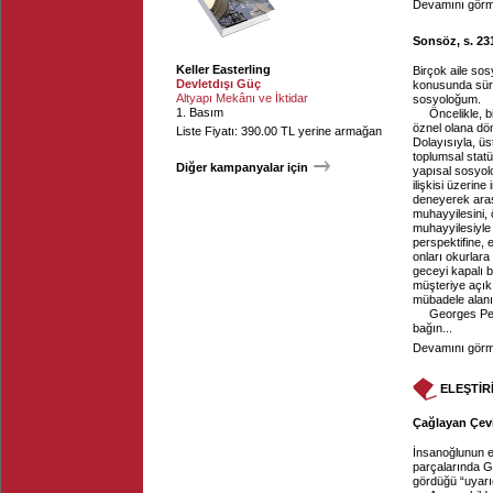
Devamını görme
Sonsöz, s. 23
Keller Easterling
Birçok aile sos
Devletdışı Güç
konusunda süre
Altyapı Mekânı ve İktidar
sosyoloğum.
1. Basım
Öncelikle, b
öznel olana dö
Liste Fiyatı: 390.00 TL yerine armağan
Dolayısıyla, üst
toplumsal statü
Diğer kampanyalar için
yapısal sosyolo
ilişkisi üzerine
deneyerek araş
muhayyilesini, 
muhayyilesiyle
perspektifine, 
onları okurlara
geceyi kapalı b
müşteriye açık 
mübadele alan
Georges Per
bağın...
Devamını görme
ELEŞTİR
Çağlayan Çevi
İnsanoğlunun e
parçalarında Gı
gördüğü “uyarıc