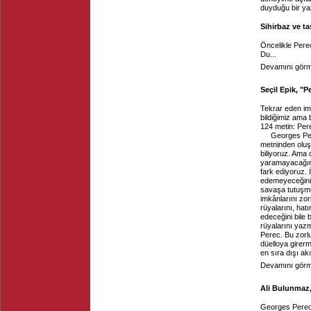
duyduğu bir yaz
Sihirbaz ve ta
Öncelikle Perec
Du...
Devamını görme
Seçil Epik, "
Tekrar eden img
bildiğimiz ama 
124 metin: Per
Georges Per
metninden olu
biliyoruz. Ama d
yaramayacağını
fark ediyoruz.
edemeyeceğiniz 
savaşa tutuşmu
imkânlarını zor
rüyalarını, hat
edeceğini bile 
rüyalarını yazm
Perec. Bu zorlu
düelloya girer
en sıra dışı ak
Devamını görme
Ali Bulunmaz,
Georges Perec,