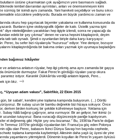
zi bulutların üstüne çıkarmaktan çok ayağımızın yere basmasını sağladı.
dökmede tembel davranılan ayrıntıları, anları ve önemsenmeyen kimi
ze sürmüş bir isimdi aynı zamanda. Yani hareketi seçebiliyor ve bunu sıkıcı
tematikle sözcüklere yediriyordu. Burada en büyük yardımcısı zaman ve
plarında okuru hep şaşırtacak biçemler yakalama ve kullanma konusunda da
yazardı. Bunların içine otobiyografik öğeler de kattı. Üstelik yazma işini
k” diye nitelediğinden yarattıkları hep ilgiyle izlendi, sonra ne yapacağı da
Bundan edebi bir şey çıkmaz” denen ne varsa hepsini kitaplaştırdı, deyim
la tatlı tatlı oynadı. Şimdi o oyunlardan biriyle daha karşı karşıyayız:
ân
. Perec, bu sefer bizi rüyalarıyla “huzursuz” ediyor. Yine deniyor, bozuyor
alarını kitaplaştırdığında bir bakıma onları yazmak için uyumaya başladığını
inden bağımsız hikâyeler
e ve anlatırsa anlatsın rüyalar, hep ilgi çekmiş ama aynı zamanda bir gayya
da önümüzde durmuştur. Fakat Perec’in gördüğü rüyaları yazıp okura
 parantez istiyor.
Karanlık Dükkân
‘da verdiği anlatım lejandı, Pere...
k için bkz.
 “Uyuyan adam vakası”, Sabitfikir, 22 Ekim 2015
 gün, bir sabah’, kendimi yine toplama kampında buluyorum. (...) Dörtlü
e yürüyoruz. Bir subay uzun bir bambu değnekle bizi hizaya sokuyor. Önce
or, derken birden korkunç bir şekilde küfretmeye başlıyor. Yoklama için
z. Subay hâlâ bağırıp çağırıyor, ama vurmuyor. Bir an geliyor, her ikimiz (o
 bir ucundan tutuyoruz: Bana vuracağı düşüncesiyle paniğe kapılıyorum.
fer el değmemiş gibi: Hiçbir şey onu bozamaz.” Bu, 1936’da Paris’te doğan
in Temmuz 1970’te gördüğü rüyalardan biri. Fransa’ya göç eden Polonya
lenin oğlu olan Perec, babasını İkinci Dünya Savaşı’nın başında cephede,
schwitz toplama kampında kaybetmişti. Ailesinin daha yaşlı üç üyesi de yine
rında yaşamlarını yitirmişlerdi. Dönemin koşulları ile Perec’in yaşam öyküsü