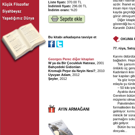
bazıları hatırl
Liste fiyatı:
370.00 TL
azdır. İhanet e
İndirimli fiyatı:
296.00 TL
insan niye rüy
İndirim oranı:
%20
kayda geçirdiğ
görür olmuşum
Diğer kitap
gösterdiği bu r
Karanlık Dükk
Bu kitabı arkadaşına tavsiye et
OKUMA 
77. rüya, Satış
Karımı öldürdüm
Georges Perec diğer kitapları
bağladım. Hepsi
W ya da Bir Çocukluk Hatırası
, 2001
Tek şansım 
Bahçedeki Gidonları
önlüklü üç gen
Kromajlı Pırpır da Neyin Nesi?
, 2010
Kadınların ikis
Uyuyan Adam
, 2012
bar kapıları gi
Şeyler
, 2012
Ya göz kırp
edayla şu türd
– 50 kilo iy
Ayakta dura
Gereken bütün e
müşterisi olma
Paketimden 
formaliteden ib
AYIN ARMAĞANI
gelmiyor: kırmı
minicik bir sür
parmağını sokab
gibi geliyor.
Bütün bu su
dosyala...