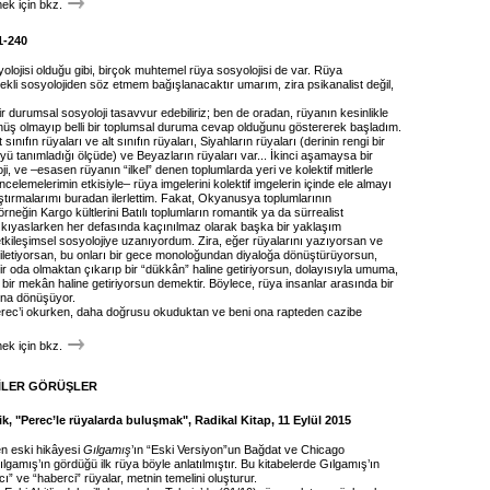
k için bkz.
1-240
yolojisi olduğu gibi, birçok muhtemel rüya sosyolojisi de var. Rüya
kli sosyolojiden söz etmem bağışlanacaktır umarım, zira psikanalist değil,
ir durumsal sosyoloji tasavvur edebiliriz; ben de oradan, rüyanın kesinlikle
nüş olmayıp belli bir toplumsal duruma cevap olduğunu göstererek başladım.
 sınıfın rüyaları ve alt sınıfın rüyaları, Siyahların rüyaları (derinin rengi bir
yü tanımladığı ölçüde) ve Beyazların rüyaları var... İkinci aşamaysa bir
ji, ve –esasen rüyanın “ilkel” denen toplumlarda yeri ve kolektif mitlerle
 incelemelerimin etkisiyle– rüya imgelerini kolektif imgelerin içinde ele almayı
tırmalarımı buradan ilerlettim. Fakat, Okyanusya toplumlarının
örneğin Kargo kültlerini Batılı toplumların romantik ya da sürrealist
 kıyaslarken her defasında kaçınılmaz olarak başka bir yaklaşım
etkileşimsel sosyolojiye uzanıyordum. Zira, eğer rüyalarını yazıyorsan ve
 iletiyorsan, bu onları bir gece monoloğundan diyaloğa dönüştürüyorsun,
ir oda olmaktan çıkarıp bir “dükkân” haline getiriyorsun, dolayısıyla umuma,
bir mekân haline getiriyorsun demektir. Böylece, rüya insanlar arasında bir
ına dönüşüyor.
ec’i okurken, daha doğrusu okuduktan ve beni ona rapteden cazibe
k için bkz.
İLER GÖRÜŞLER
k, "Perec’le rüyalarda buluşmak", Radikal Kitap, 11 Eylül 2015
n eski hikâyesi
Gılgamış
’ın “Eski Versiyon”un Bağdat ve Chicago
lgamış’ın gördüğü ilk rüya böyle anlatılmıştır. Bu kitabelerde Gılgamış’ın
ı” ve “haberci” rüyalar, metnin temelini oluşturur.