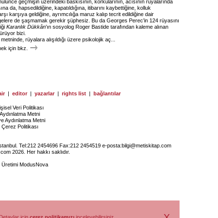
ülünce geçmişin üzerindeki baskısının, korkularının, acısının rüyalarında
na da, hapsedildiğine, kapatıldığına, itibarını kaybettiğine, kolluk
arşı karşıya geldiğine, ayrımcılığa maruz kalıp tecrit edildiğine dair
gelere de şaşmamak gerekir şüphesiz. Bu da Georges Perec’in 124 rüyasını
iği
Karanlık Dükkân
’ın sosyolog Roger Bastide tarafından kaleme alınan
rüyor bizi.
metninde, rüyalara alışıldığı üzere psikolojik aç...
k için bkz.
ir
|
editor
|
yazarlar
|
rights list
|
bağlantılar
işisel Veri Politikası
Aydınlatma Metni
ye Aydınlatma Metni
Çerez Politikası
İstanbul. Tel:212 2454696 Fax:212 2454519 e-posta:
bilgi@metiskitap.com
.com 2026. Her hakkı saklıdır.
e Üretimi
ModusNova
X
Detaylar için
çerez politikamızı
inceleyebilirsiniz.