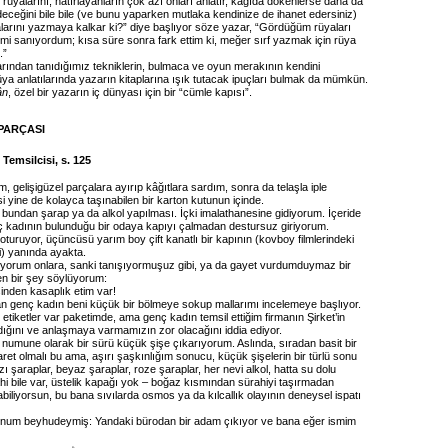
ar rüyalarını, hatırlayanların çok azı onları anlatır, kâğıda dökenlerse daha da
deceğini bile bile (ve bunu yaparken mutlaka kendinize de ihanet edersiniz)
alarını yazmaya kalkar ki?” diye başlıyor söze yazar, “Gördüğüm rüyaları
imi sanıyordum; kısa süre sonra fark ettim ki, meğer sırf yazmak için rüya
.”
larından tanıdığımız tekniklerin, bulmaca ve oyun merakının kendini
üya anlatılarında yazarın kitaplarına ışık tutacak ipuçları bulmak da mümkün.
ân
, özel bir yazarın iç dünyası için bir “cümle kapısı”.
PARÇASI
 Temsilcisi, s. 125
, gelişigüzel parçalara ayırıp kâğıtlara sardım, sonra da telaşla iple
 yine de kolayca taşınabilen bir karton kutunun içinde.
bundan şarap ya da alkol yapılması. İçki imalathanesine gidiyorum. İçeride
ç kadının bulunduğu bir odaya kapıyı çalmadan destursuz giriyorum.
i oturuyor, üçüncüsü yarım boy çift kanatlı bir kapının (kovboy filmlerindeki
bi) yanında ayakta.
ıyorum onlara, sanki tanışıyormuşuz gibi, ya da gayet vurdumduymaz bir
en bir şey söylüyorum:
isinden kasaplık etim var!
n genç kadın beni küçük bir bölmeye sokup mallarımı incelemeye başlıyor.
tiketler var paketimde, ama genç kadın temsil ettiğim firmanın Şirket’in
dığını ve anlaşmaya varmamızın zor olacağını iddia ediyor.
numune olarak bir sürü küçük şişe çıkarıyorum. Aslında, sıradan basit bir
aret olmalı bu ama, aşırı şaşkınlığım sonucu, küçük şişelerin bir türlü sonu
zı şaraplar, beyaz şaraplar, roze şaraplar, her nevi alkol, hatta su dolu
ahi bile var, üstelik kapağı yok – boğaz kısmından sürahiyi taşırmadan
iliyorsun, bu bana sıvılarda osmos ya da kılcallık olayının deneysel ispatı
num beyhudeymiş: Yandaki bürodan bir adam çıkıyor ve bana eğer ismim