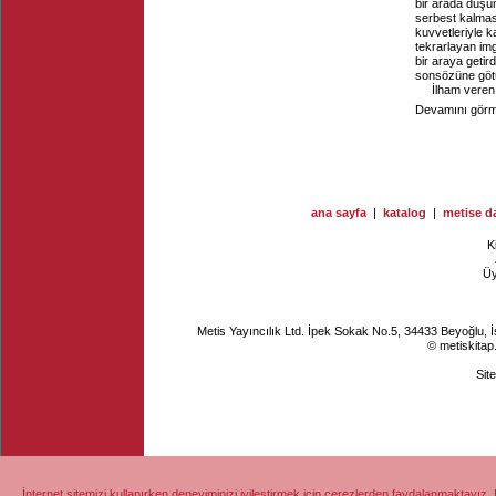
bir arada düşün
serbest kalması
kuvvetleriyle k
tekrarlayan im
bir araya getird
sonsözüne götü
İlham veren 
Devamını görme
ana sayfa
|
katalog
|
metise da
K
Ü
Metis Yayıncılık Ltd. İpek Sokak No.5, 34433 Beyoğlu, 
© metiskitap
Sit
İnternet sitemizi kullanırken deneyiminizi iyileştirmek için çerezlerden faydalanmaktayız. 