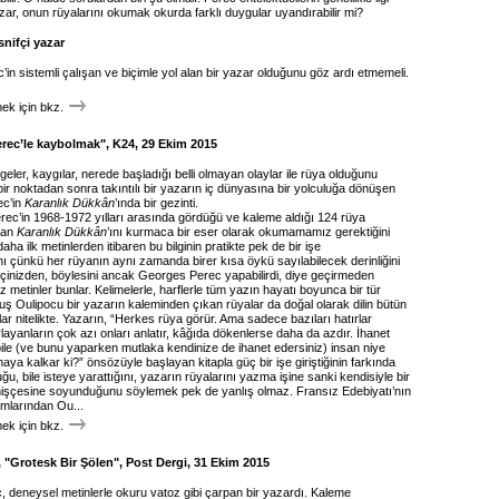
ar, onun rüyalarını okumak okurda farklı duygular uyandırabilir mi?
snifçi yazar
’in sistemli çalışan ve biçimle yol alan bir yazar olduğunu göz ardı etmemeli.
k için bkz.
Perec’le kaybolmak", K24, 29 Ekim 2015
eler, kaygılar, nerede başladığı belli olmayan olaylar ile rüya olduğunu
bir noktadan sonra takıntılı bir yazarın iç dünyasına bir yolculuğa dönüşen
ec’in
Karanlık Dükkân
’ında bir gezinti.
ec’in 1968-1972 yılları arasında gördüğü ve kaleme aldığı 124 rüya
şan
Karanlık Dükkân
’ını kurmaca bir eser olarak okumamamız gerektiğini
aha ilk metinlerden itibaren bu bilginin pratikte pek de bir işe
 çünkü her rüyanın aynı zamanda birer kısa öykü sayılabilecek derinliğini
 İçinizden, böylesini ancak Georges Perec yapabilirdi, diye geçirmeden
metinler bunlar. Kelimelerle, harflerle tüm yazın hayatı boyunca bir tür
ş Oulipocu bir yazarın kaleminden çıkan rüyalar da doğal olarak dilin bütün
lar nitelikte. Yazarın, “Herkes rüya görür. Ama sadece bazıları hatırlar
ırlayanların çok azı onları anlatır, kâğıda dökenlerse daha da azdır. İhanet
bile (ve bunu yaparken mutlaka kendinize de ihanet edersiniz) insan niye
aya kalkar ki?” önsözüyle başlayan kitapla güç bir işe giriştiğinin farkında
ğu, bile isteye yarattığını, yazarın rüyalarını yazma işine sanki kendisiyle bir
mişçesine soyunduğunu söylemek pek de yanlış olmaz. Fransız Edebiyatı’nın
ımlarından Ou...
k için bkz.
 "Grotesk Bir Şölen", Post Dergi, 31 Ekim 2015
 deneysel metinlerle okuru vatoz gibi çarpan bir yazardı. Kaleme