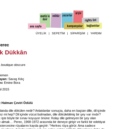
ÜYELİK
|
SEPETİM
|
SİPARİŞİM
|
YARDIM
erec
ık Dükkân
 boutique obscure
İdemen
ayan:
Savaş Kılıç
ı:
Emine Bora
ül 2015
it Halman Çeviri Ödülü
atıda dile dökülen nedir? Anlatılanlar sonuçta, daha en baştan dille, dil içinde
z mi hep? Dil içinde vücut bulmadan, dile dökülebilmiş bir şey var mıdır?
işte böyle bir sınav koyuyor önüne: Kolay dile gelmeyen bir şey olan
 almak… Perec, 1968-1972 arasında bir deneye girişir ve farklı bir edebiyat
istercesine rüyalarını kayda geçirir: “Herkes rüya görür. Ama sadece