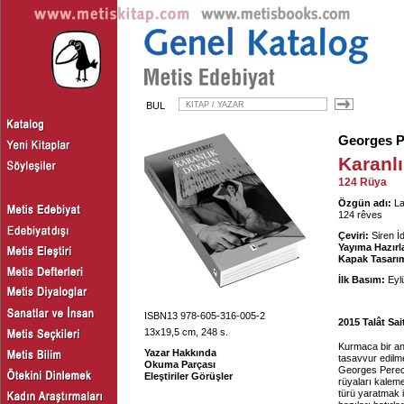
BUL
Georges P
Karanl
124 Rüya
Özgün adı:
La
124 rêves
Çeviri:
Siren 
Yayıma Hazırl
Kapak Tasarım
İlk Basım:
Eyl
ISBN13 978-605-316-005-2
2015 Talât Sa
13x19,5 cm, 248 s.
Kurmaca bir anl
Yazar Hakkında
tasavvur edilme
Okuma Parçası
Georges Perec 
Eleştiriler Görüşler
rüyaları kaleme
türü yaratmak 