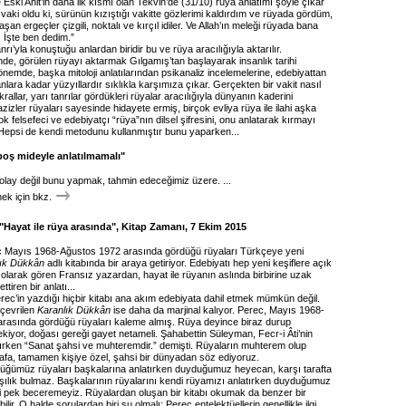
 Eski Ahit’in daha ilk kısmı olan Tekvin’de (31/10) rüya anlatımı şöyle çıkar
vaki oldu ki, sürünün kızıştığı vakitte gözlerimi kaldırdım ve rüyada gördüm,
şan ergeçler çizgili, noktalı ve kırçıl idiler. Ve Allah’ın meleği rüyada bana
 İşte ben dedim.”
rı’yla konuştuğu anlardan biridir bu ve rüya aracılığıyla aktarılır.
inde, görülen rüyayı aktarmak Gılgamış’tan başlayarak insanlık tarihi
emde, başka mitoloji anlatılarından psikanaliz incelemelerine, edebiyattan
nlara kadar yüzyıllardır sıklıkla karşımıza çıkar. Gerçekten bir vakit nasıl
rallar, yarı tanrılar gördükleri rüyalar aracılığıyla dünyanın kaderini
azizler rüyaları sayesinde hidayete ermiş, birçok evliya rüya ile ilahi aşka
k felsefeci ve edebiyatçı “rüya”nın dilsel şifresini, onu anlatarak kırmayı
 Hepsi de kendi metodunu kullanmıştır bunu yaparken...
boş mideyle anlatılmamalı"
olay değil bunu yapmak, tahmin edeceğimiz üzere. ...
k için bkz.
Hayat ile rüya arasında", Kitap Zamanı, 7 Ekim 2015
 Mayıs 1968-Ağustos 1972 arasında gördüğü rüyaları Türkçeye yeni
lık Dükkân
adlı kitabında bir araya getiriyor. Edebiyatı hep yeni keşiflere açık
 olarak gören Fransız yazardan, hayat ile rüyanın aslında birbirine uzak
ttiren bir anlatı...
ec’in yazdığı hiçbir kitabı ana akım edebiyata dahil etmek mümkün değil.
çevrilen
Karanlık Dükkân
ise daha da marjinal kalıyor. Perec, Mayıs 1968-
rasında gördüğü rüyaları kaleme almış. Rüya deyince biraz durup
iyor, doğası gereği gayet netameli. Şahabettin Süleyman, Fecr-i Âti’nin
tırken “Sanat şahsi ve muhteremdir.” demişti. Rüyaların muhterem olup
rafa, tamamen kişiye özel, şahsi bir dünyadan söz ediyoruz.
düğümüz rüyaları başkalarına anlatırken duyduğumuz heyecan, karşı tarafta
rşılık bulmaz. Başkalarının rüyalarını kendi rüyamızı anlatırken duyduğumuz
i pek beceremeyiz. Rüyalardan oluşan bir kitabı okumak da benzer bir
lir. O halde sorulardan biri şu olmalı: Perec entelektüellerin genellikle ilgi