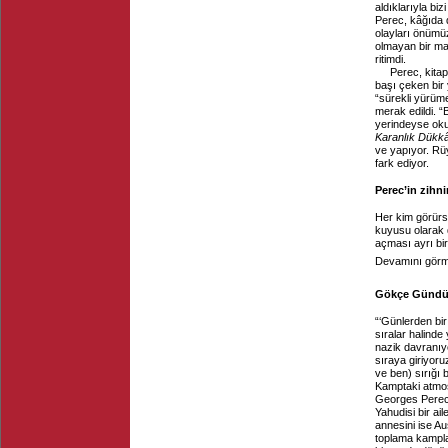
aldıklarıyla bi
Perec, kâğıda 
olayları önümü
olmayan bir ma
ritimdi.
Perec, kita
başı çeken bir 
“sürekli yürüme
merak edildi. “
yerindeyse okur
Karanlık Dükk
ve yapıyor. Rüy
fark ediyor.
Perec’in zihn
Her kim görürs
kuyusu olarak 
açması ayrı bir
Devamını görme
Gökçe Gündüç,
“‘Günlerden bir
sıralar halind
nazik davranıy
sıraya giriyoru
ve ben) sırığı
Kamptaki atmos
Georges Perec’
Yahudisi bir ai
annesini ise Au
toplama kampla