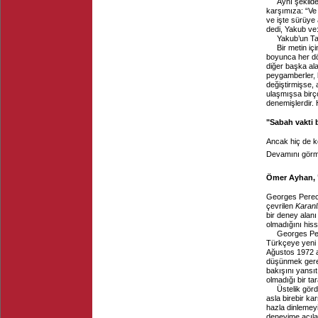
Aynı şekilde
karşımıza: “Ve 
ve işte sürüye a
dedi, Yakub ve:
Yakub’un Tan
Bir metin iç
boyunca her dön
diğer başka ala
peygamberler, k
değiştirmişse, 
ulaşmışsa birço
denemişlerdir.
"Sabah vakti 
Ancak hiç de k
Devamını görme
Ömer Ayhan, "
Georges Perec
çevrilen
Karan
bir deney alanı
olmadığını hisse
Georges Per
Türkçeye yeni 
Ağustos 1972 a
düşünmek gerek
bakışını yansı
olmadığı bir ta
Üstelik gör
asla birebir ka
hazla dinlemey
deneyime açılabi