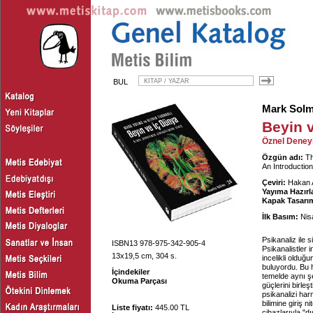
BUL
Mark Sol
Beyin 
Öznel Deneyi
Özgün adı:
Th
An Introductio
Çeviri:
Hakan 
Yayıma Hazırl
Kapak Tasarım
İlk Basım:
Nis
Psikanaliz ile 
ISBN13 978-975-342-905-4
Psikanalistler
13x19,5 cm, 304 s.
incelikli olduğu
buluyordu. Bu h
İçindekiler
temelde aynı şe
Okuma Parçası
güçlerini birleş
psikanalizi har
bilimine giriş n
Liste fiyatı:
445.00 TL
cihazlarıyla "d