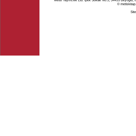
Metis Yayıncılık Ltd. İpek Sokak No.5, 34433 Beyoğlu, 
© metiskitap
Sit