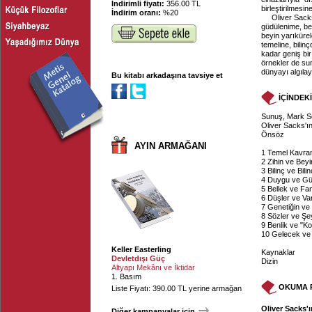
İndirimli fiyatı:
356.00 TL
birleştirilmesi
İndirim oranı:
%20
Oliver Sacks
güdülenime, bel
beyin yarıkürel
temeline, bilinç
kadar geniş bir
örnekler de su
dünyayı algılay
Bu kitabı arkadaşına tavsiye et
İÇİNDEK
Sunuş, Mark S
Oliver Sacks'
Önsöz
AYIN ARMAĞANI
1 Temel Kavram
2 Zihin ve Beyin
3 Bilinç ve Bili
4 Duygu ve Gü
5 Bellek ve Fan
6 Düşler ve Va
7 Genetiğin ve 
8 Sözler ve Şey
9 Benlik ve "K
10 Gelecek ve 
Keller Easterling
Kaynaklar
Devletdışı Güç
Dizin
Altyapı Mekânı ve İktidar
1. Basım
OKUMA 
Liste Fiyatı: 390.00 TL yerine armağan
Oliver Sacks'
Diğer kampanyalar için