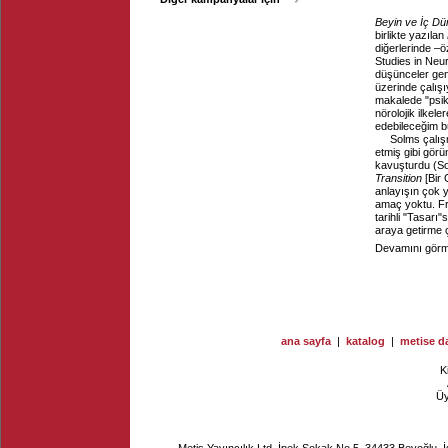
Beyin ve İç D
birlikte yazılan
diğerlerinde –ö
Studies in Neu
düşünceler geniş
üzerinde çalışı
makalede "psika
nörolojik ilkel
edebileceğim bü
Solms çalış
etmiş gibi görü
kavuşturdu (Sol
Transition
[Bir 
anlayışın çok y
amaç yoktu. Fr
tarihli "Tasarı
araya getirme ç
Devamını görme
ana sayfa
|
katalog
|
metise da
K
Ü