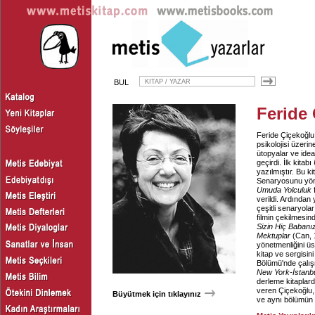
BUL
Feride
Feride Çiçekoğlu
psikolojisi üzeri
ütopyalar ve idea
geçirdi. İlk kitabı
yazılmıştır. Bu k
Senaryosunu yöne
Umuda Yolculuk
f
verildi. Ardından
çeşitli senaryola
filmin çekilmesin
Sizin Hiç Babanı
Mektuplar
(Can, 1
yönetmenliğini üs
kitap ve sergisini
Bölümü'nde çalış
New York-İstanb
derleme kitaplard
veren Çiçekoğlu,
Büyütmek için tıklayınız
ve aynı bölümün 