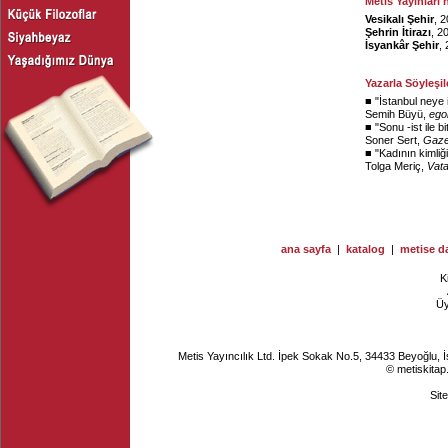
Metis Yayınları'
Vesikalı Şehir
, 
Şehrin İtirazı
, 2
İsyankâr Şehir
,
Yazarla Söyleşil
■ "
İstanbul neye i
Semih Büyü,
ego
■ "
Sonu -ist ile 
Soner Sert,
Gaze
■ "
Kadının kimliğ
Tolga Meriç,
Vata
ana sayfa
|
katalog
|
metise da
K
Ü
Metis Yayıncılık Ltd. İpek Sokak No.5, 34433 Beyoğlu, 
© metiskitap
Sit