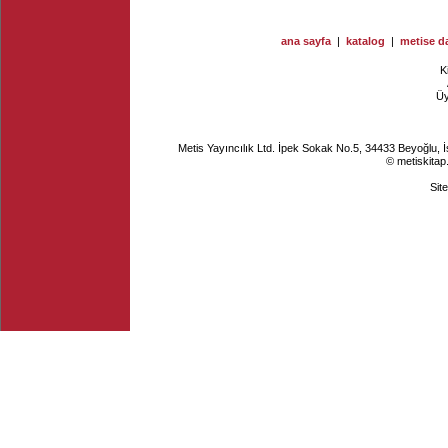
ana sayfa
|
katalog
|
metise da
K
Ü
Metis Yayıncılık Ltd. İpek Sokak No.5, 34433 Beyoğlu, 
© metiskitap
Sit