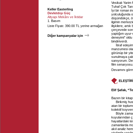
Vesikalı Yarim 
Tuhaf Çok Tanıd
Keller Easterling
İyi bir roman 
Devletdışı Güç
yolculuğunda ok
Altyapı Mekânı ve İktidar
düşündükçe, öt
1. Basım
ilgimin merkez
Liste Fiyatı: 390.00 TL yerine armağan
ilişkilere, art
çerçevede sorm
yaptığım uyur-u
Diğer kampanyalar için
deneyimi" oldu 
bindiriverdi.
İtiraf edeyi
manzumesi olara
görünüp bir yite
sunulmaya çalı
sanıyorum. Derd
film senaryosu.
Devamını görme
ELEŞTİR
Elif Şafak, “T
Bazen bir kitap
Birikmiş hu
atan bir toplums
kolektif koyver
Böyle zaman
kuyularından çı
hayatlardaki tes
zamanlarda mora
akıl-analiz hem
vicdanla yazıla