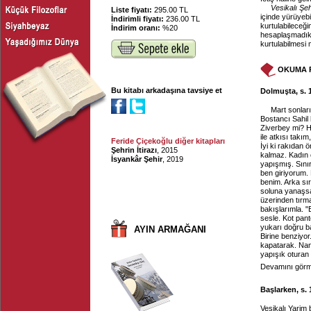
Vesikalı Şeh
Liste fiyatı:
295.00 TL
içinde yürüyebi
İndirimli fiyatı:
236.00 TL
kurtulabileceğim
İndirim oranı:
%20
hesaplaşmadıkç
kurtulabilmes
OKUMA 
Bu kitabı arkadaşına tavsiye et
Dolmuşta, s. 
Mart
sonlar
Bostancı Sahil
Ziverbey mi? H
ile atkısı takı
Feride Çiçekoğlu diğer kitapları
İyi ki rakıdan 
Şehrin İtirazı
, 2015
kalmaz. Kadın 
İsyankâr Şehir
, 2019
yapışmış. Sını
ben giriyorum.
benim. Arka sır
soluna yanaşsanı
üzerinden tırm
bakışlarımla. "
sesle. Kot pant
yukarı doğru b
AYIN ARMAĞANI
Birine benziyo
kapatarak. Na
yapışık oturan 
Devamını görme
Başlarken, s. 
Vesikalı Yarim 