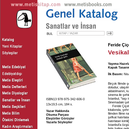
BUL
Feride Çi
Vesikal
Yayıma Hazırl
Kapak Tasarım
İlk Basım:
Nis
Birçok filmde şe
doludur, ulaşıl
aldatılmanın, k
sinema ile şehir
İstanbul, "taşı 
ISBN13 978-975-342-606-0
Sinemadaki şehi
13x19,5 cm, 184 s.
Feride Çiçek
kitabında, şehr
Yazar Hakkında
filmden filme n
Okuma Parçası
şefkat hatırlata
Eleştiriler Görüşler
hatırlatan kiml
Yazarla Söyleşiler
İstanbul'a özg
fetiş haline gel