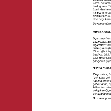
kefesi de tama
bulduğumuz Türk
üzerinden hem 
kalıplarını orta
birikimiyle vü
elde-değil kara
Devamını görme
Müjde Arslan, 
Uçurtmayı Vur
yayımlandı. Bil
Uçurtmayı Vur
dolmuşta başlay
Çiçekoğlu, kita
irdeliyor. Lütfi
Çok Tuhaf Çok
genişleten Çiçe
‘Şehrin ritmi 
Kitap, şehre, İ
“çok tuhaf çok
kadının erkek b
şefkat-anne, eş
kölesi, haz kim
pekiştiren Çiçe
dönüştüğü mace
Devamını görme