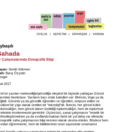
ÜYELİK
|
SEPETİM
|
SİPARİŞİM
|
YARDIM
ybaşılı
Sahada
r Çalışmalarında Etnografik Bilgi
ayan:
Semih Sökmen
fı:
Barış Özçetin
enger
at 2017
ı’nın yazıları metinselliğe/görselliğe eleştirel bir biçimde yaklaşan Görsel
arından besleniyor. Yazıların bazı ortak kabulleri var: Birincisi, imge ya da
ildir. Görüntü ya da görsellik öğrenilen ve öğretilen, empoze edilen ve
ültürel bir yapı olarak üretilen bir "teknoloji"dir. İkincisi, her görsel kültür
plumsallığın, hem görsel alanın üretildiği toplumsallığın, hem de toplumsal
retiminin incelenmesini gerektirir. Üçüncüsü, sanat çalışmasını "estetik bir
arihselleştirmekten ya da sınıflandırmaktan farklı bir yol daha var elimizde:
etnografik saha çalışmasının bilgi nesnesi olarak okuma imkânı. Böylece hem
ından öğrenmemiz, hem de bildiklerimizi onun sayesinde sınamamız
.
a" başlığı yalnızca sanatçıların işlerini bir antropolog gibi yeniden