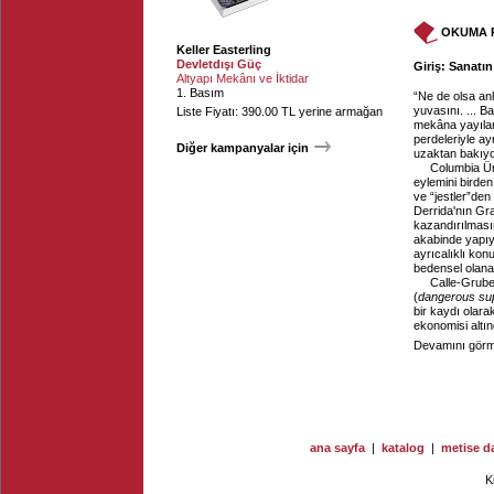
OKUMA 
Keller Easterling
Devletdışı Güç
Giriş: Sanatı
Altyapı Mekânı ve İktidar
1. Basım
“Ne de olsa an
yuvasını. ... Ba
Liste Fiyatı: 390.00 TL yerine armağan
mekâna yayılara
perdeleriyle ay
Diğer kampanyalar için
uzaktan bakıy
Columbia Ün
eylemini birden
ve “jestler”den 
Derrida'nın Gra
kazandırılmasın
akabinde yapıy
ayrıcalıklı kon
bedensel olana
Calle-Gruber
(
dangerous su
bir kaydı olara
ekonomisi altınd
Devamını görme
ana sayfa
|
katalog
|
metise da
K