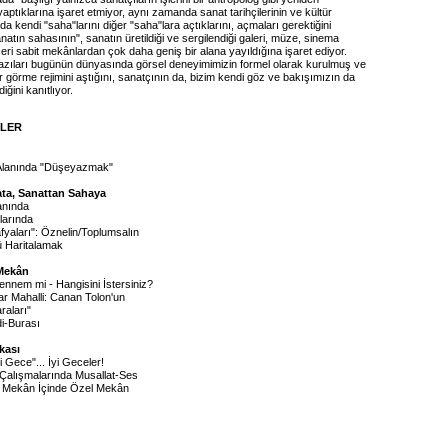
ptıklarına işaret etmiyor, aynı zamanda sanat tarihçilerinin ve kültür
da kendi "saha"larını diğer "saha"lara açtıklarını, açmaları gerektiğini
natın sahasının", sanatın üretildiği ve sergilendiği galeri, müze, sinema
ri sabit mekânlardan çok daha geniş bir alana yayıldığına işaret ediyor.
yazıları bugünün dünyasında görsel deneyimimizin formel olarak kurulmuş ve
 görme rejimini aştığını, sanatçının da, bizim kendi göz ve bakışımızın da
iğini kanıtlıyor.
İLER
 Alanında "Düşeyazmak"
ta, Sanattan Sahaya
anında
larında
afyaları": Öznelin/Toplumsalın
 Haritalamak
 Mekân
nnem mi - Hangisini İstersiniz?
ar Mahalli: Canan Tolon'un
aları"
di-Burası
ikası
 Gece"... İyi Geceler!
 Çalışmalarında Musallat-Ses
 Mekân İçinde Özel Mekân