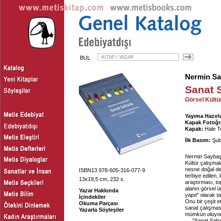
BUL
Nermin Sa
Sanat 
Görsel Kültü
Yayıma Hazırl
Kapak Fotoğra
Kapak:
Hale T
İlk Basım:
Şub
Nermin Saybaşıl
Kültür çalışmal
nesne doğal değ
ISBN13 978-605-316-077-9
terbiye edilen, k
13x19,5 cm, 232 s.
araştırması, to
alanın görsel ü
Yazar Hakkında
yapıt" olarak t
İçindekiler
Onu bir çeşit 
Okuma Parçası
sanat çalışmas
Yazarla Söyleşiler
mümkün oluyor
"Sanat Sahad