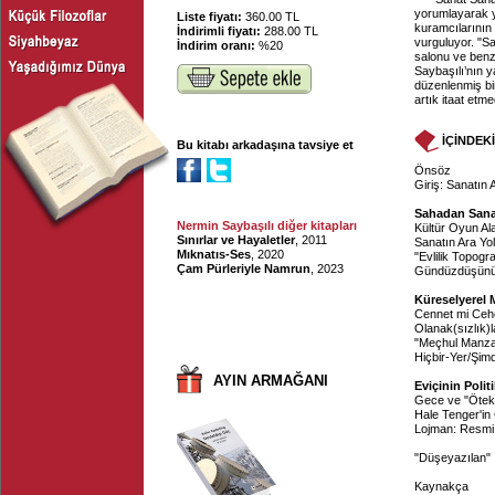
yorumlayarak ya
Liste fiyatı:
360.00 TL
kuramcılarının 
İndirimli fiyatı:
288.00 TL
vurguluyor. "Sa
İndirim oranı:
%20
salonu ve benze
Saybaşılı’nın 
düzenlenmiş bir
artık itaat etmed
İÇİNDEK
Bu kitabı arkadaşına tavsiye et
Önsöz
Giriş: Sanatın
Sahadan Sana
Nermin Saybaşılı diğer kitapları
Kültür Oyun Al
Sınırlar ve Hayaletler
, 2011
Sanatın Ara Yol
Mıknatıs-Ses
, 2020
"Evlilik Topogr
Çam Pürleriyle Namrun
, 2023
Gündüzdüşünü
Küreselyerel
Cennet mi Cehe
Olanak(sızlık)l
"Meçhul Manzar
Hiçbir-Yer/Şim
AYIN ARMAĞANI
Eviçinin Polit
Gece ve "Öteki
Hale Tenger'in
Lojman: Resmi
"Düşeyazılan"
Kaynakça