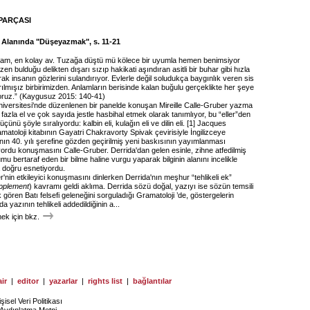
PARÇASI
n Alanında "Düşeyazmak", s. 11-21
lam, en kolay av. Tuzağa düştü mü kölece bir uyumla hemen benimsiyor
zen bulduğu delikten dışarı sızıp hakikati aşındıran asitli bir buhar gibi hızla
k insanın gözlerini sulandırıyor. Evlerle değil soludukça baygınlık veren sis
rılmışız birbirimizden. Anlamların berisinde kalan buğulu gerçeklikte her şeye
oruz.” (Kaygusuz 2015: 140-41)
iversitesi'nde düzenlenen bir panelde konuşan Mireille Calle-Gruber yazma
 fazla el ve çok sayıda jestle hasbihal etmek olarak tanımlıyor, bu “eller”den
üçünü şöyle sıralıyordu: kalbin eli, kulağın eli ve dilin eli. [1] Jacques
matoloji kitabının Gayatri Chakravorty Spivak çevirisiyle İngilizceye
ın 40. yılı şerefine gözden geçirilmiş yeni baskısının yayımlanması
ordu konuşmasını Calle-Gruber. Derrida'dan gelen esinle, zihne atfedilmiş
umu bertaraf eden bir bilme haline vurgu yaparak bilginin alanını incelikle
 doğru esnetiyordu.
'nin etkileyici konuşmasını dinlerken Derrida'nın meşhur “tehlikeli ek”
pplement
) kavramı geldi aklıma. Derrida sözü doğal, yazıyı ise sözün temsili
k gören Batı felsefi geleneğini sorguladığı Gramatoloji ’de, göstergelerin
a yazının tehlikeli addedildiğinin a...
k için bkz.
ir
|
editor
|
yazarlar
|
rights list
|
bağlantılar
işisel Veri Politikası