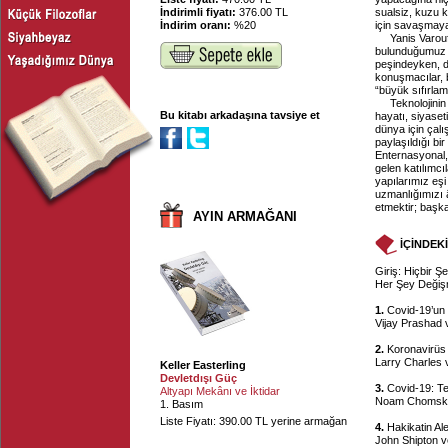
İndirimli fiyatı:
376.00 TL
sualsiz, kuzu 
İndirim oranı:
%20
için savaşmaya
Yanis Varouf
bulunduğumuz d
peşindeyken, da
konuşmacılar, b
“büyük sıfırlam
Teknolojinin
Bu kitabı arkadaşına tavsiye et
hayatı, siyaset
dünya için çalı
paylaşıldığı bi
Enternasyonal,
gelen katılımc
yapılarımız eşi
uzmanlığımızı 
etmektir; başka
AYIN ARMAĞANI
İÇİNDEK
Giriş: Hiçbir 
Her Şey Değişm
1.
Covid-19’un 
Vijay Prashad 
2.
Koronavirüs
Larry Charles 
Keller Easterling
Devletdışı Güç
3.
Covid-19: Te
Altyapı Mekânı ve İktidar
Noam Chomsky 
1. Basım
Liste Fiyatı: 390.00 TL yerine armağan
4.
Hakikatin Ale
John Shipton v