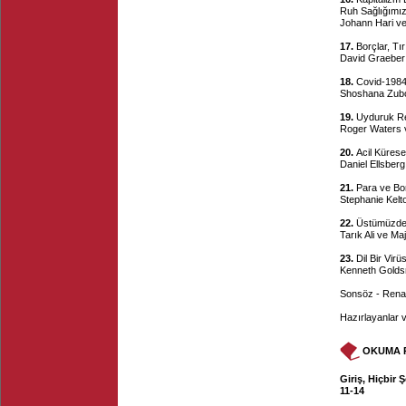
Ruh Sağlığımı
Johann Hari ve
17.
Borçlar, Tı
David Graeber 
18.
Covid-1984 
Shoshana Zubof
19.
Uyduruk Re
Roger Waters v
20.
Acil Küresel
Daniel Ellsber
21.
Para ve Bor
Stephanie Kelt
22.
Üstümüzde M
Tarık Ali ve Ma
23.
Dil Bir Vir
Kenneth Golds
Sonsöz - Renat
Hazırlayanlar 
OKUMA 
Giriş, Hiçbir
11-14