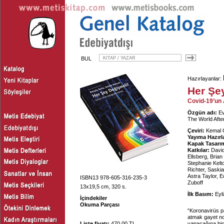
BUL
Hazırlayanlar:
Her Şe
Covid-19’un
Özgün adı:
Ev
The World Afte
Çeviri:
Kemal 
Yayıma Hazırl
Kapak Tasarım
Katkılar:
David
Ellsberg, Bria
Stephanie Kelt
Richter, Saski
Astra Taylor, 
ISBN13 978-605-316-235-3
Zuboff
13x19,5 cm, 320 s.
İlk Basım:
Eyl
İçindekiler
Okuma Parçası
“Koronavirüs pa
atmak gayet norm
Liste fiyatı:
470.00 TL
yapacağına hiç