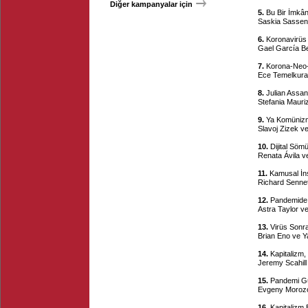
Diğer kampanyalar için
5.
Bu Bir İmkânı
Saskia Sassen
6.
Koronavirüs
Gael García Be
7.
Korona-Neo-
Ece Temelkura
8.
Julian Assan
Stefania Mauri
9.
Ya Komünizm 
Slavoj Zizek v
10.
Dijital Söm
Renata Ávila v
11.
Kamusal İn
Richard Sennet
12.
Pandemide 
Astra Taylor v
13.
Virüs Sonra
Brian Eno ve Y
14.
Kapitalizm,
Jeremy Scahill
15.
Pandemi Gün
Evgeny Morozo
16.
Kapitalizm 