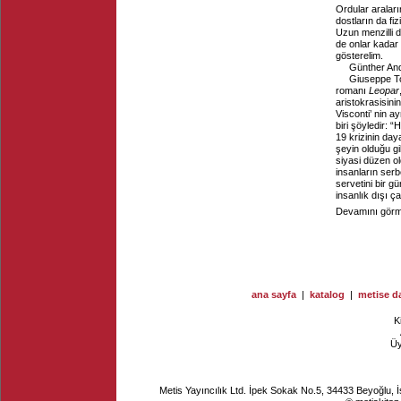
Ordular araları
dostların da fi
Uzun menzilli d
de onlar kadar
gösterelim.
Günther And
Giuseppe To
romanı
Leopar
aristokrasisin
Visconti’ nin ay
biri şöyledir: 
19 krizinin da
şeyin olduğu gi
siyasi düzen ol
insanların serb
servetini bir g
insanlık dışı ça
Devamını görme
ana sayfa
|
katalog
|
metise da
K
Ü
Metis Yayıncılık Ltd. İpek Sokak No.5, 34433 Beyoğlu, 