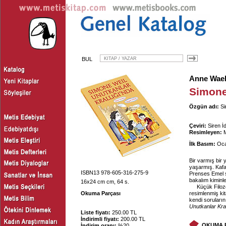
BUL
Anne Wae
Simone
Özgün adı:
Si
Çeviri:
Siren 
Resimleyen:
M
İlk Basım:
Oca
Bir varmış bir 
yaşarmış. Kafal
ISBN13 978-605-316-275-9
Prenses Emel sa
bakalım kiminl
16x24 cm cm, 64 s.
Küçük Filozo
Okuma Parçası
resimlenmiş kit
kendi soruları
Unutkanlar Kral
Liste fiyatı:
250.00 TL
İndirimli fiyatı:
200.00 TL
OKUMA 
İndirim oranı:
%20