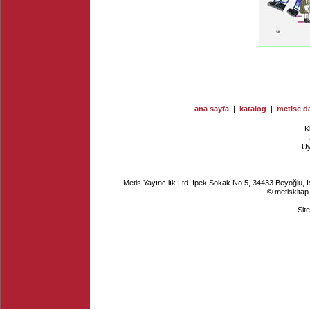
ana sayfa
|
katalog
|
metise da
K
Ü
Metis Yayıncılık Ltd. İpek Sokak No.5, 34433 Beyoğlu, 
© metiskitap
Sit