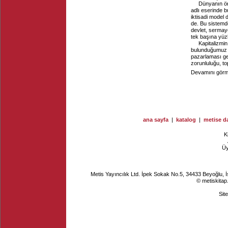
Dünyanın ön
adlı eserinde b
iktisadi model d
de. Bu sistem
devlet, sermay
tek başına yüz
Kapitalizmi
bulunduğumuz b
pazarlaması ge
zorunluluğu, t
Devamını görme
ana sayfa
|
katalog
|
metise da
K
Ü
Metis Yayıncılık Ltd. İpek Sokak No.5, 34433 Beyoğlu, 
© metiskitap
Sit