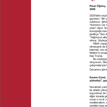
Pınar Öğünç, 
2026
2020'deki seçim
gazeteci. “Bir 
soluksuz. Şimdi
“Kanıtınız var
yeter” diyor. 
konuştuğu kanal
girdikçe “Sen d
“Yağmurun altın
olmuş. Söyleşi
Kibirli, say
olmasaydı da bu
bakmalı, onu d
Welker'ın prog
hep Trump.
Bu söyleşiyi
okuyorum. Slov
çalışmalarıyla h
Devamını görme
Kerem Gürel, 
yükselişi", g
Nezaketin yani 
bir ahlaki çök
kaçınılmaz bir
diğer insanla g
sızan o vıcık 
neoliberalizm, 
yeniden inşa e