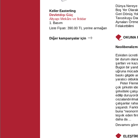
Dünya Nereye 
Boş Yer Olarak 
Keller Easterling
Geri Dönüş Yo
Devletdışı Güç
Tavuskuşu Da
Altyapı Mekânı ve İktidar
Aynaları Örtm
1. Basım
Felaketbilimi
Liste Fiyatı: 390.00 TL yerine armağan
OKUMA 
Diğer kampanyalar için
Neoliberalizm
Eskiden ücretli
bir durum olara
şartları ve ka
Bugün bir yand
uğruna mücadel
baskı gitgide ar
yaratıcı olduk
Peter Flemi
çok şirketin id
şirketteki çalı
edilip duruyordu
cezalandırılma
çalışanlar rah
yaşandı: Farklı
buna “neonorma
teşvik eden fir
daha da ...
Devamını görme
ELEŞTİR