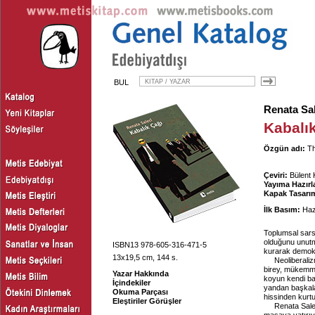
BUL
Renata Sa
Kabalı
Özgün adı:
Th
Çeviri:
Bülent 
Yayıma Hazırl
Kapak Tasarım
İlk Basım:
Haz
Toplumsal sars
olduğunu unutm
ISBN13 978-605-316-471-5
kurarak demokra
13x19,5 cm, 144 s.
Neoliberaliz
birey, mükemmel
Yazar Hakkında
koyun kendi bac
İçindekiler
yandan başkalar
Okuma Parçası
hissinden kurt
Eleştiriler Görüşler
Renata Sale