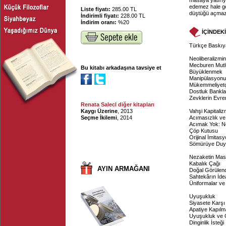
masaya yatırıy
edemez hale gel
Liste fiyatı:
285.00 TL
düştüğü açmazl
İndirimli fiyatı:
228.00 TL
İndirim oranı:
%20
İÇİNDEK
Türkçe Baskı
Neoliberalizmin 
Mecburen Mutl
Bu kitabı arkadaşına tavsiye et
Büyüklenmek
Manipülasyonu
Mükemmeliyetçil
Dostluk Bankla
Zevklerin Evre
Renata Salecl diğer kitapları
Kaygı Üzerine
, 2013
Vahşi Kapitali
Seçme İkilemi
, 2014
Acımasızlık ve
Acımak Yok: N
Çöp Kutusu
Orijinal İmitas
Sömürüye Duya
Nezaketin Mas
Kabalık Çağı
AYIN ARMAĞANI
Doğal Görülend
Sahtekârın İdea
Üniformalar ve
Uyuşukluk
Siyasete Karşı
Apatiye Kapıl
Uyuşukluk ve O
Dinginlik İsteği