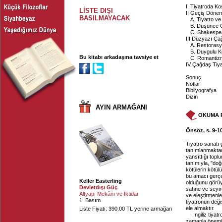
I. Tiyatroda K
LİSTE DIŞI
II Geçiş Dönem
BASILMAYACAK
A. Tiyatro ve
B. Düşünce Or
C. Shakespea
III Düzyazı Ça
A. Restorasy
B. Duygulu Ko
Bu kitabı arkadaşına tavsiye et
C. Romantizm 
IV Çağdaş Tiya
Sonuç
Notlar
Bibliyografya
Dizin
AYIN ARMAĞANI
OKUMA 
Önsöz, s. 9-1
Tiyatro sanatı 
tanımlanmaktadı
yansıttığı topl
tanımıyla, "doğ
kötülerin kötül
bu amacı gerçek
Keller Easterling
olduğunu görüy
Devletdışı Güç
sahne ve seyirci
Altyapı Mekânı ve İktidar
ve eleştirmenle
1. Basım
tiyatronun deği
ele almaktır.
Liste Fiyatı: 390.00 TL yerine armağan
İngiliz tiya
zamanla önemin