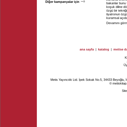
Diğer kampanyalar için
bakanlar bunu 
koşuk diline dö
özgü bir tekniğ
tiyatronun özg
kuramsal açıdan
Devamını görme
ana sayfa
|
katalog
|
metise da
K
Ü
Metis Yayıncılık Ltd. İpek Sokak No.5, 34433 Beyoğlu, 
© metiskitap
Sit