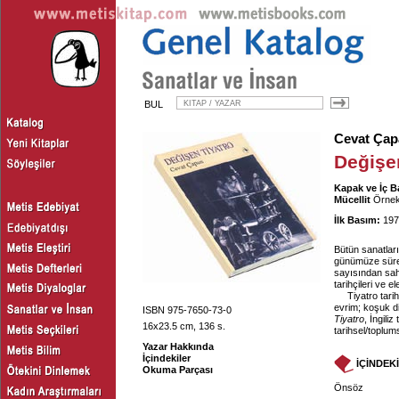
BUL
Cevat Çap
Değişe
Kapak ve İç B
Mücellit
Örnek 
İlk Basım:
197
Bütün sanatları
günümüze sürek
sayısından sahn
tarihçileri ve e
Tiyatro tari
evrim; koşuk di
ISBN 975-7650-73-0
Tiyatro
, İngili
16x23.5 cm, 136 s.
tarihsel/toplums
Yazar Hakkında
İçindekiler
İÇİNDEK
Okuma Parçası
Önsöz