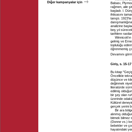
Diğer kampanyalar için
Babası, Plymout
rağmen, aile şi
başladı. I. Dün
ihtisasını tama
tanıştı. 1923't
danışmanlığına 
analizine başla
beş yıl sürecek
tarihlere rastlar
Winnicott'ın
gelmiş ve Ernes
topluluğu edin
öğrenmemiş çok
Devamını görme
Giriş, s. 15-17
Bu kitap "Geçiş
Öncelikle tekr
düşünce ve kli
değinmek niyeti
literatürde sü
edilmiş olduğun
bir şey olan ru
üzerinde odakla
Kültürel deneyi
gerçek yerini
Bir ara bölge
alınmış olduğun
bitmek bilmez ta
(Donne vs.) ke
bebekler ve çoc
hayatındaki ye