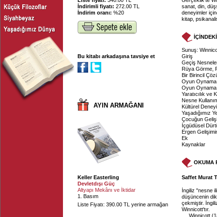
Liste fiyatı:
340.00 TL
Gerçeklik
'te W
İndirimli fiyatı:
272.00 TL
sanat, din, düş
İndirim oranı:
%20
deneyimler için
kitap, psikanal
İÇİNDEK
Sunuş: Winnico
Bu kitabı arkadaşına tavsiye et
Giriş
Geçiş Nesneler
Rüya Görme, F
Bir Birincil Ç
Oyun Oynama:
Oyun Oynama: Y
Yaratıcılık ve 
Nesne Kullanım
AYIN ARMAĞANI
Kültürel Deneyi
Yaşadığımız Y
Çocuğun Gelişi
İçgüdüsel Dürt
Ergen Gelişimin
Ek
Kaynaklar
OKUMA 
Keller Easterling
Saffet Murat T
Devletdışı Güç
Altyapı Mekânı ve İktidar
İngiliz "nesne i
1. Basım
düşüncenin dikka
çekmiştir. İngi
Liste Fiyatı: 390.00 TL yerine armağan
Winnicott'tır.
Winnicott (1