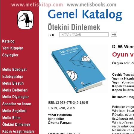
BUL
D. W. Winn
Oyun v
Özgün adı:
Pl
Çeviri:
Tuncay
Yayıma Hazırl
Yayın Yönetm
Kapak Tasarım
Kapak İllüstr
İlk Basım:
May
ISBN13 978-975-342-180-5
Bebekler ve çoc
13x19,5 cm, 208 s.
Winnicott, insan
Rüyalar, oyun o
Yazar Hakkında
üstü kapalı rek
İçindekiler
Winnicott'ın en 
Okuma Parçası
ya da ortak ge
Nesneleri ve G