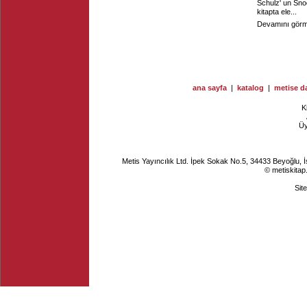
Schulz' un Sno
kitapta ele...
Devamını görme
ana sayfa
|
katalog
|
metise da
K
Ü
Metis Yayıncılık Ltd. İpek Sokak No.5, 34433 Beyoğlu, 
© metiskitap
Sit