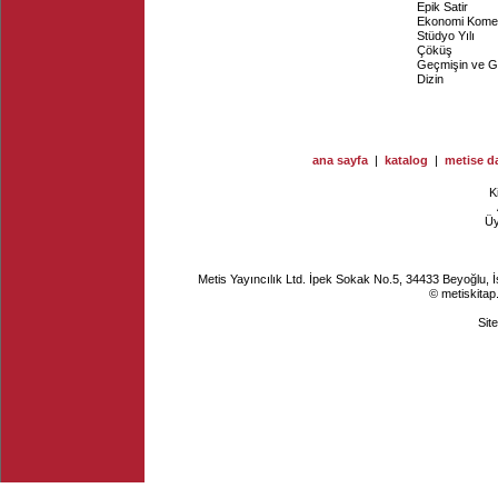
Epik Satir
Ekonomi Komed
Stüdyo Yılı
Çöküş
Geçmişin ve Ge
Dizin
ana sayfa
|
katalog
|
metise da
K
Ü
Metis Yayıncılık Ltd. İpek Sokak No.5, 34433 Beyoğlu, 
© metiskitap
Sit