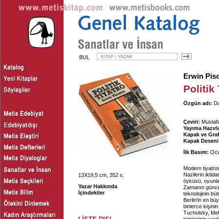
BUL
Erwin Pis
Politik
Özgün adı:
Da
Çeviri:
Mustafa
Yayıma Hazırl
Kapak ve Graf
Kapak Deseni
İlk Basım:
Oca
Modern tiyatro
Nazilerin iktid
13X19,5 cm, 352 s.
öyküsü, oyunlar
Yazar Hakkında
Zamanın güncel
İçindekiler
teknolojinin bü
Berlin'in en bü
binlerce kişini
Tucholsky, Me