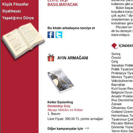
LİSTE DIŞI
isimlerinin yar
kullanımı gibi ye
BASILMAYACAK
Bütün başarı
koşullara karş
çok açıktı," diy
onaylanması şan
konulması gerek
Piscator'un
Bu kitabı arkadaşına tavsiye et
de bu deneyin y
inancındayız.
İÇİNDEK
Sunuş
AYIN ARMAĞANI
Önsöz
Giriş
Sanattan Politi
Politik Tiyatro
Proletarya Tiy
Merkez Tiyatr
Volksbühne'ni
Bayraklar
Kızıl İsyan Re
Belgesel Oyun
Amatör Proleter
Rus Devrimi'ne
Keller Easterling
Zanaat
Devletdışı Güç
Olmaması Gere
Altyapı Mekânı ve İktidar
Gotland Üzerin
1. Basım
Herrenhaus Top
Liste Fiyatı: 390.00 TL yerine armağan
Tiyatronun Çeli
Piscator-Bühne
Dönemle Yüzl
Diğer kampanyalar için
Yarım-Küre Sa