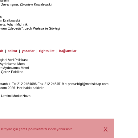
ogramı
de Dayanışma, Zbigniew Kowalewski
m
a
fan Bratkowski
eyiz, Adam Michnik
am Edeceğiz", Lech Walesa ile Söyleşi
ir
|
editor
|
yazarlar
|
rights list
|
bağlantılar
işisel Veri Politikası
Aydınlatma Metni
ye Aydınlatma Metni
Çerez Politikası
İstanbul. Tel:212 2454696 Fax:212 2454519 e-posta:
bilgi@metiskitap.com
.com 2026. Her hakkı saklıdır.
e Üretimi
ModusNova
X
Detaylar için
çerez politikamızı
inceleyebilirsiniz.