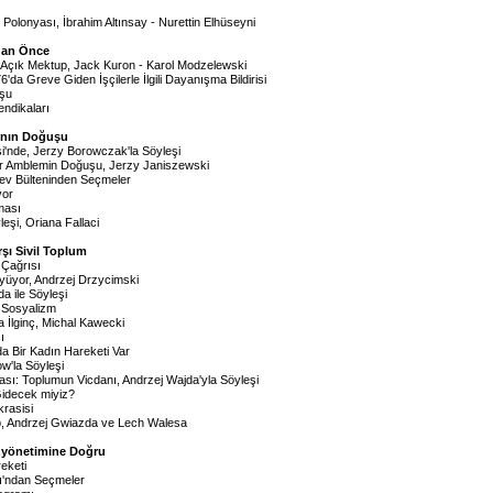
Polonyası, İbrahim Altınsay - Nurettin Elhüseyni
dan Önce
e Açık Mektup, Jack Kuron - Karol Modzelewski
'da Greve Giden İşçilerle İlgili Dayanışma Bildirisi
şu
endikaları
a'nın Doğuşu
i'nde, Jerzy Borowczak'la Söyleşi
ir Amblemin Doğuşu, Jerzy Janiszewski
v Bülteninden Seçmeler
yor
ması
eşi, Oriana Fallaci
arşı Sivil Toplum
 Çağrısı
üyor, Andrzej Drzycimski
a ile Söyleşi
 Sosyalizm
a İlginç, Michal Kawecki
ı
da Bir Kadın Hareketi Var
w'la Söyleşi
sı: Toplumun Vicdanı, Andrzej Wajda'yla Söyleşi
idecek miyiz?
rasisi
p, Andrzej Gwiazda ve Lech Walesa
 Özyönetimine Doğru
eketi
ı'ndan Seçmeler