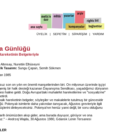
ÜYELİK
|
SEPETİM
|
SİPARİŞİM
|
YARDIM
a Günlüğü
reketinin Belgeleriyle
Altınsay, Nurettin Elhüseyni
ik Tasarım:
Sungu Çapan, Semih Sökmen
an 1985
uz son on yılın en önemli manşetlerinden biri. On milyonun üzerinde işçiyi
geniş bir halk desteği kazanan Dayanışma Sendikası, yaşadığımız dünyanın
si haline geldi. Doğu Avrupa'daki muhalefet hareketlerine ve "sosyalizme"
etirdi.
 halk hareketinin belgeler, söyleşiler ve makalelerle tutulmuş bir güncesidir
ğü
. Polonyalı isimlerle daha yakından tanışacak, Ağustos grevleriyle ilgili
rüşlerini dinleyeceksiniz. Polonya'nın henüz yanıt değil, bir soru olduğunu
 tarih önümüzden akıp gider, ama burada duyuyor, görüyor ve ona
z." – Andrzej Wajda, 30 Ağustos 1980, Gdansk Lenin Tersanesi
İLER