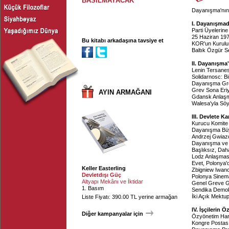
BASILMAYACAK
Dayanışma'nın 
I. Dayanışma
Parti Üyelerin
25 Haziran 1976
Bu kitabı arkadaşına tavsiye et
KOR'un Kurulu
Baltık Özgür S
II. Dayanışm
Lenin Tersanes
Solidarnosc: B
Dayanışma Gre
Grev Sona Eri
AYIN ARMAĞANI
Gdansk Anlaş
Walesa'yla Söyl
III. Devlete K
Kurucu Komite
Dayanışma Büy
Andrzej Gwiazd
Dayanışma ve
Başlıksız, Dah
Lodz Anlaşmas
Evet, Polonya'
Keller Easterling
Zbigniew Iwano
Devletdışı Güç
Polonya Sinema
Altyapı Mekânı ve İktidar
Genel Greve G
1. Basım
Sendika Demok
İki Açık Mektu
Liste Fiyatı: 390.00 TL yerine armağan
IV. İşçilerin
Diğer kampanyalar için
Özyönetim Har
Kongre Postas