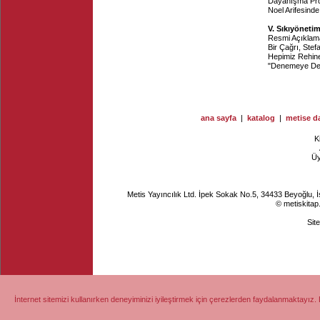
Dayanışma Pr
Noel Arifesin
V. Sıkıyöneti
Resmi Açıklam
Bir Çağrı, Ste
Hepimiz Rehin
"Denemeye Dev
ana sayfa
|
katalog
|
metise da
K
Ü
Metis Yayıncılık Ltd. İpek Sokak No.5, 34433 Beyoğlu, 
© metiskitap
Sit
İnternet sitemizi kullanırken deneyiminizi iyileştirmek için çerezlerden faydalanmaktayız. 