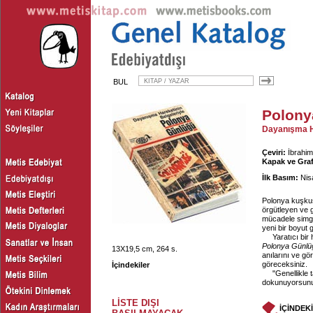
BUL
Polony
Dayanışma Ha
Çeviri:
İbrahim 
Kapak ve Graf
İlk Basım:
Nis
Polonya kuşkus
örgütleyen ve 
mücadele simge
yeni bir boyut g
Yaratıcı bir
Polonya Günlü
13X19,5 cm, 264 s.
anılarını ve gö
göreceksiniz.
İçindekiler
"Genellikle
dokunuyorsunu
LİSTE DIŞI
İÇİNDEK