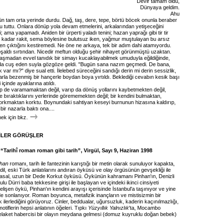
Devir tamam oldu,
Dünyaya geldim.
Ahu
n tam orta yerinde durdu. Dağ, taş, dere, tepe, börtü böcek onunla beraber
u tuttu. Onlara dönüp yola devam etmelerini, arkalarından yetişeceğini
; ama yapamadı. Aniden bir ürperti yaladı tenini; hazan yaprağı gibi tir tir
bu kadar rakit, sema böylesine bulutsuz iken, yağmur muştulayan bu arsız
en çıktığını kestiremedi. Ne öne ne arkaya, tek bir adım dahi atamıyordu.
oşaldı sırtından. Nicedir meftun olduğu şehir nihayet görünmüştü uzaktan.
ılaşmadan evvel tanıdık bir simayı kucaklayabilmek umuduyla eğildiğinde,
da cuş eden suyla gözgöze geldi. "Bugün sana nazım geçmedi. De bana,
 var mı?" diye sual etti. İlelebed süreceğini sandığı derin mi derin sessizlik,
rla bezenmiş bir hançerle boydan boya yırtıldı. Beklediği cevabın kesik başı
 içinde ayaklarına atıldı.
ip de varamamaktan değil, varıp da dönüş yollarını kaybetmekten değil,
 bıraktıklarını yerlerinde görememekten değil; bir kendini bulmaktan,
rkmaktan korktu. Boynundaki sahtiyan keseyi burnunun hizasına kaldırıp,
ir nazarla baktı ona....
k için bkz.
İLER GÖRÜŞLER
“Tarihî roman roman gibi tarih”, Virgül, Sayı 9, Haziran 1998
nhan
romanı, tarih ile fantezinin karıştığı bir metin olarak sunuluyor kapakta,
dil, eski Türk anlatılarını andıran öyküsü ve olay örgüsünün gevşekliği ile
asal, uzun bir Dede Korkut öyküsü. Öykünün kahramanı Pinhan'ın, Denizli
lu Dürri baba tekkesine girişi ile başlayan ve içindeki ikinci cinsiyeti
gelişen öykü, Pinhan'ın kendini arayışı içerisinde İstanbul'a taşınıyor ve yine
e sonlanıyor. Roman boyunca, metafizik inançların ve mistisizmin bir
k ilerlediğini görüyoruz. Cinler, beddualar, uğursuzluk, kaderin kaçınılmazlığı,
otiflerin hepsi anlatının öğeleri. Tıpkı
Yüzyıllık Yalnızlık
'ta, Mocambo
felaket habercisi bir olayın meydana gelmesi (domuz kuyruklu doğan bebek)