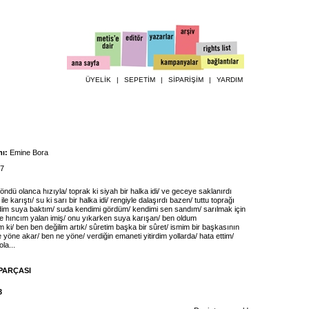
ÜYELİK
|
SEPETİM
|
SİPARİŞİM
|
YARDIM
ı:
Emine Bora
7
ndü olanca hızıyla/ toprak ki siyah bir halka idi/ ve geceye saklanırdı
ile karıştı/ su ki sarı bir halka idi/ rengiyle dalaşırdı bazen/ tuttu toprağı
ldim suya baktım/ suda kendimi gördüm/ kendimi sen sandım/ sarılmak için
ye hıncım yalan imiş/ onu yıkarken suya karışan/ ben oldum
m ki/ ben ben değilim artık/ sûretim başka bir sûret/ ismim bir başkasının
 yöne akar/ ben ne yöne/ verdiğin emaneti yitirdim yollarda/ hata ettim/
ola...
PARÇASI
3