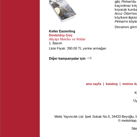
gibi,
Pinhan
'da
kaçınılmaz kılı
koyarak kurduğ
Arsız Ölüm
'ünü
köy/kent ilişki
Pinhan
'ın böyl
Devamını görme
Keller Easterling
Devletdışı Güç
Altyapı Mekânı ve İktidar
1. Basım
Liste Fiyatı: 390.00 TL yerine armağan
Diğer kampanyalar için
ana sayfa
|
katalog
|
metise da
K
Ü
Metis Yayıncılık Ltd. İpek Sokak No.5, 34433 Beyoğlu, 
© metiskitap
Sit