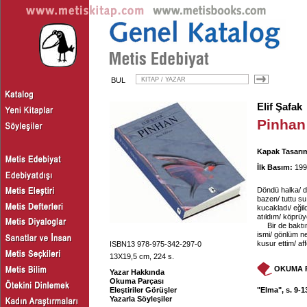
BUL
Elif Şafak
Pinhan
Kapak Tasarım
İlk Basım:
199
Döndü halka/ dö
bazen/ tuttu su 
kucakladı/ eği
atıldım/ köprü
Bir de baktı
ismi/ gönlüm ne
kusur ettim/ aff
ISBN13 978-975-342-297-0
13X19,5 cm, 224 s.
OKUMA 
Yazar Hakkında
Okuma Parçası
Eleştiriler Görüşler
"Elma", s. 9-1
Yazarla Söyleşiler