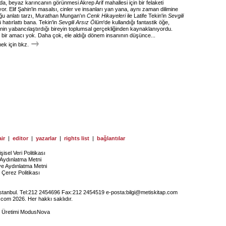
 da, beyaz karıncanın görünmesi Akrep Arif mahallesi için bir felaketi
yor. Elif Şahin'in masalsı, cinler ve insanları yan yana, aynı zaman dilimine
u anlatı tarzı, Murathan Mungan'ın
Cenk Hikayeleri
ile Latife Tekin'in
Sevgili
 hatırlattı bana. Tekin'in
Sevgili Arsız Ölüm
'de kullandığı fantastik öğe,
sinin yabancılaştırdığı bireyin toplumsal gerçekliğinden kaynaklanıyordu.
e bir amacı yok. Daha çok, ele aldığı dönem insanının düşünce...
k için bkz.
ir
|
editor
|
yazarlar
|
rights list
|
bağlantılar
işisel Veri Politikası
Aydınlatma Metni
ye Aydınlatma Metni
Çerez Politikası
İstanbul. Tel:212 2454696 Fax:212 2454519 e-posta:
bilgi@metiskitap.com
.com 2026. Her hakkı saklıdır.
e Üretimi
ModusNova