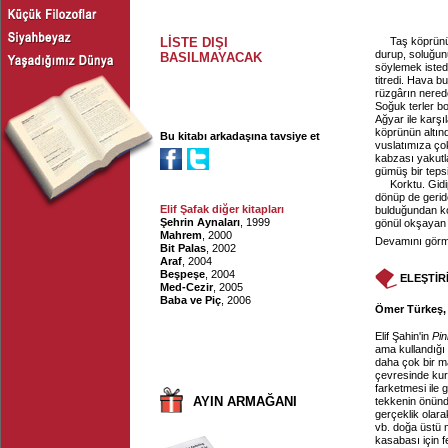
LİSTE DIŞI
Taş köprünü
durup, soluğun
BASILMAYACAK
söylemek istedi
titredi. Hava 
rüzgârın nered
Soğuk terler b
Ağyar ile karş
köprünün altın
Bu kitabı arkadaşına tavsiye et
vuslatımıza çok
kabzası yakutla
gümüş bir tepsi
Korktu. Gid
dönüp de geride
Elif Şafak diğer kitapları
bulduğundan ko
Şehrin Aynaları
, 1999
gönül okşayan b
Mahrem
, 2000
Devamını görme
Bit Palas
, 2002
Araf
, 2004
Beşpeşe
, 2004
ELEŞTİR
Med-Cezir
, 2005
Baba ve Piç
, 2006
Ömer Türkeş, 
Elif Şahin'in
Pi
ama kullandığı 
daha çok bir m
çevresinde kuru
farketmesi ile 
AYIN ARMAĞANI
tekkenin önünd
gerçeklik olara
vb. doğa üstü m
kasabası için 