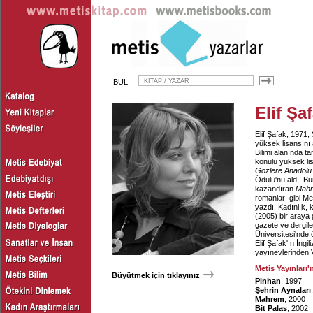
BUL
Elif Şa
Elif Şafak, 1971,
yüksek lisansını
Bilimi alanında 
konulu yüksek lis
Gözlere Anadolu
Ödülü'nü aldı. B
kazandıran
Mah
romanları gibi M
yazdı. Kadınlık, 
(2005) bir araya 
gazete ve dergil
Üniversitesi'nde ö
Elif Şafak'ın İng
yayınevlerinden 
Metis Yayınları'
Büyütmek için tıklayınız
Pinhan
, 1997
Şehrin Aynaları
Mahrem
, 2000
Bit Palas
, 2002