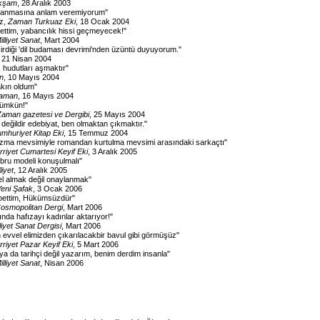
kşam
, 28 Aralık 2003
tsanmasına anlam veremiyorum
"
z,
Zaman Turkuaz Eki
, 18 Ocak 2004
at ettim, yabancılık hissi geçmeyecek!
"
illiyet Sanat
, Mart 2004
irdiği 'dil budaması devrimi'nden üzüntü duyuyorum.
"
, 21 Nisan 2004
 hudutları aşmaktır
"
n
, 10 Mayıs 2004
akın oldum
"
aman
, 16 Mayıs 2004
mümkün!
"
Zaman gazetesi ve Dergibi
, 25 Mayıs 2004
değildir edebiyat, ben olmaktan çıkmaktır.
"
mhuriyet Kitap Eki
, 15 Temmuz 2004
zma mevsimiyle romandan kurtulma mevsimi arasındaki sarkaçtı
"
rriyet Cumartesi Keyif Eki
, 3 Aralık 2005
ebru modeli konuşulmalı
"
liyet
, 12 Aralık 2005
l almak değil onaylanmak
"
Yeni Şafak
, 3 Ocak 2006
bettim, Hükümsüzdür
"
osmopolitan Dergi
, Mart 2006
nda hafızayı kadınlar aktarıyor!
"
liyet Sanat Dergisi
, Mart 2006
 evvel elimizden çıkarılacakbir bavul gibi görmüşüz
"
rriyet Pazar Keyif Eki
, 5 Mart 2006
ya da tarihçi değil yazarım, benim derdim insanla
"
illiyet Sanat
, Nisan 2006