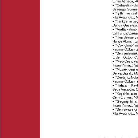
Efnan Atmaca,
A
■ "
Cehaletin ku
Sevengül Sönme
■ "
İşittim ve ita
Filiz Aygündüz,
M
■ "
Türkçenin geç
Dünya Gazetesi
■ "
Arafta kalmak,
Elif Tunca,
Zama
■ "
Hep deliliğe y
Nuriye Akman,
Z
■ "
'Çok olmak' 
Fadime Özkan,
■ "
Beni anlatmak 
Erdem Öztop,
Cu
■ "
Med-Cezir, ya
İhsan Yılmaz,
Hü
■ "
Mozaik değil 
Derya Sazak,
Mil
■ "
Derdimiz Nobe
Fadime Özkan,
■ "
Hafızamı Kay
Seda Arıcıoğlu,
C
■ "
Kuşaklar arası
Cem Erciyes,
Mil
■ "
Geçmişi bir an
İhsan Yılmaz,
Hü
■ "
Ben siyasetçi 
Filiz Aygündüz,
M