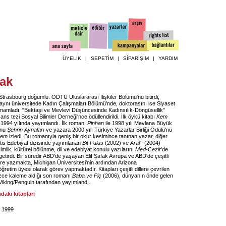
ÜYELİK
|
SEPETİM
|
SİPARİŞİM
|
YARDIM
fak
 Strasbourg doğumlu. ODTÜ Uluslararası İlişkiler Bölümü'nü bitirdi,
 aynı üniversitede Kadın Çalışmaları Bölümü'nde, doktorasını ise Siyaset
tamamladı. "Bektaşi ve Mevlevi Düşüncesinde Kadınsılık-Döngüsellik"
ans tezi Sosyal Bilimler Derneği'nce ödüllendirildi. İlk öykü kitabı
Kem
1994 yılında yayımlandı. İlk romanı
Pinhan
ile 1998 yılı Mevlana Büyük
unu
Şehrin Aynaları
ve yazara 2000 yılı Türkiye Yazarlar Birliği Ödülü'nü
rem
izledi. Bu romanıyla geniş bir okur kesimince tanınan yazar, diğer
etis Edebiyat dizisinde yayımlanan
Bit Palas
(2002) ve
Araf
'ı (2004)
kimlik, kültürel bölünme, dil ve edebiyat konulu yazılarını
Med-Cezir
'de
getirdi. Bir süredir ABD'de yaşayan Elif Şafak Avrupa ve ABD'de çeşitli
ere yazmakta, Michigan Üniversitesi'nin ardından Arizona
ğretim üyesi olarak görev yapmaktadır. Kitapları çeşitli dillere çevrilen
ilizce kaleme aldığı son romanı
Baba ve Piç
(2006), dünyanın önde gelen
Viking/Penguin tarafından yayımlandı.
ndaki kitapları
, 1999