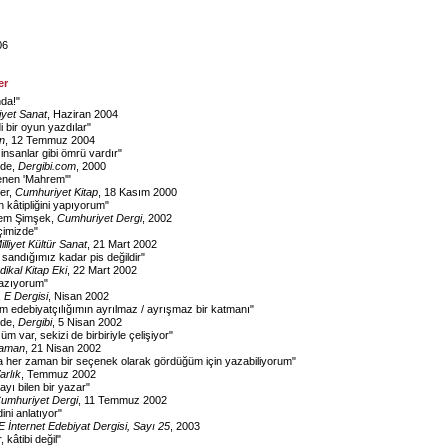
06
er
nda!
"
liyet Sanat
, Haziran 2004
i bir oyun yazdılar
"
n
, 12 Temmuz 2004
 insanlar gibi ömrü vardır
"
ede,
Dergibi.com
, 2000
lenen 'Mahrem'
"
er,
Cumhuriyet Kitap
, 18 Kasım 2000
n kâtipliğini yapıyorum
"
lem Şimşek,
Cumhuriyet Dergi
, 2002
içimizde
"
illiyet Kültür Sanat
, 21 Mart 2002
e sandığımız kadar pis değildir
"
dikal Kitap Eki
, 22 Mart 2002
yazıyorum
"
,
E Dergisi
, Nisan 2002
m edebiyatçılığımın ayrılmaz / ayrışmaz bir katmanı
"
ede,
Dergibi
, 5 Nisan 2002
m var, sekizi de birbiriyle çelişiyor
"
aman
, 21 Nisan 2002
her zaman bir seçenek olarak gördüğüm için yazabiliyorum
"
arlık
, Temmuz 2002
yı bilen bir yazar
"
umhuriyet Dergi
, 11 Temmuz 2002
ini anlatıyor
"
 İnternet Edebiyat Dergisi, Sayı 25
, 2003
, kâtibi değil
"