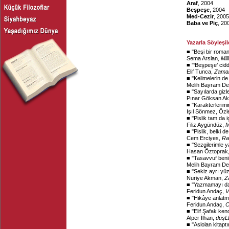
Araf
, 2004
Beşpeşe
, 2004
Med-Cezir
, 2005
Baba ve Piç
, 20
Yazarla Söyleşil
■ "
Beşi bir roma
Sema Arslan,
Mil
■ "
‘Beşpeşe’ cidd
Elif Tunca,
Zama
■ "
Kelimelerin de
Melih Bayram D
■ "
Sayılarda giz
Pınar Göksan Ak
■ "
Karakterlerimi
Işıl Sönmez, Öz
■ "
Pislik tam da 
Filiz Aygündüz,
M
■ "
Pislik, belki d
Cem Erciyes,
Ra
■ "
Sezgilerimle 
Hasan Öztoprak
■ "
Tasavvuf beni
Melih Bayram D
■ "
Sekiz ayrı yüzü
Nuriye Akman,
Z
■ "
Yazmamayı da 
Feridun Andaç,
V
■ "
Hikâye anlatma
Feridun Andaç,
C
■ "
Elif Şafak kend
Alper İlhan,
düşLE
■ "
Aslolan kitaptır