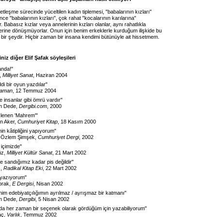
etleşme sürecinde yüceltilen kadın tiplemesi, "babalarının kızları"
ence "babalarının kızları", çok rahat "kocalarının karılarına"
. Babasız kızlar veya annelerinin kızları olanlar, aynı rahatlıkla
lerine dönüşmüyorlar. Onun için benim erkeklerle kurduğum ilişkide bu
 bir şeydir. Hiçbir zaman bir insana kendimi bütünüyle ait hissetmem.
iz diğer Elif Şafak söyleşileri
anda!
"
,
Milliyet Sanat
, Haziran 2004
di bir oyun yazdılar
"
aman
, 12 Temmuz 2004
e insanlar gibi ömrü vardır
"
m Dede,
Dergibi.com
, 2000
zlenen 'Mahrem'
"
n Aker,
Cumhuriyet Kitap
, 18 Kasım 2000
in kâtipliğini yapıyorum
"
, Özlem Şimşek,
Cumhuriyet Dergi
, 2002
 içimizde
"
üz,
Milliyet Kültür Sanat
, 21 Mart 2002
 de sandığımız kadar pis değildir
"
s,
Radikal Kitap Eki
, 22 Mart 2002
 yazıyorum
"
prak,
E Dergisi
, Nisan 2002
im edebiyatçılığımın ayrılmaz / ayrışmaz bir katmanı
"
m Dede,
Dergibi
, 5 Nisan 2002
a her zaman bir seçenek olarak gördüğüm için yazabiliyorum
"
aç,
Varlık
, Temmuz 2002