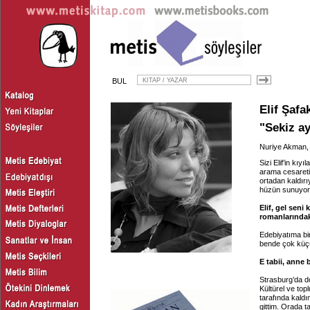
BUL
Elif Şafa
"Sekiz ay
Nuriye Akman
Sizi Elif’in k
arama cesareti v
ortadan kaldırı
hüzün sunuyor.
Elif, gel seni
romanlarındaki
Edebiyatıma bir
bende çok küçü
E tabii, anne
Strasburg’da d
Kültürel ve top
tarafında kald
gittim. Orada t