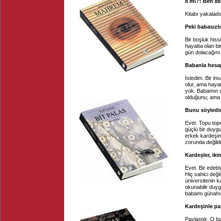
8 mi?! Ben 88
Kitabı yakaladın
Peki babasızlı
Bir boşluk hiss
hayatta olan b
gün dolacağın
Babanla hesa
İstedim. Bir in
olur, ama hayat
yok. Babamın da
olduğunu; ama 
Bunu söyledi
Evet. Topu top
güçlü bir duygu
erkek kardeşim
zorunda değildi
Kardeşler, iki
Evet. Bir edebi
Hiç sahici deği
üniversitenin k
okunabilir duy
babamı günahım
Kardeşinle pa
Paylaştık. O b