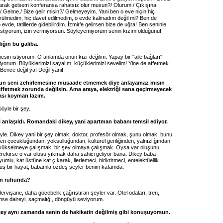
olarak gelsem konferansa rahatsız olur musun?/ Olurum./ Çıkışına
?/ Gelme./ Bize gelir misin?/ Gelmeyeyim. Yani ben o eve niçin hiç
ülmedim, hiç davet edilmedim, o evde kalmadım değil mi? Ben de
 evde, tatillerde gidebilirdim. İzmir’e gelirsen bize de uğra! Ben seninle
stiyorum, izin vermiyorsun. Söyleyemiyorum senin kızım olduğunu!
iğin bu galiba.
sin istiyorum. O anlamda onun kızı değilim. Yapay bir "aile bağları"
yorum. Büyüklerimizi sayalım, küçüklerimizi sevelim! Yine de affetmek
 Bence değil ya! Değil yani!
nun seni zehirlemesine müsaade etmemek diye anlayamaz mısın
fetmek zorunda değilsin. Ama araya, elektriği sana geçirmeyecek
çası koyman lazım.
böyle bir şey.
i anlaşıldı. Romandaki dikey, yani apartman babanı temsil ediyor.
yle. Dikey yani bir şey olmak; doktor, profesör olmak, şunu olmak, bunu
en çocukluğundan, yoksulluğundan, kültürel geriliğinden, yalnızlığından
 yükselmeye çalışmak, bir şey olmaya çalışmak. Oysa var oluşunu
rekirse o var oluşu yıkmak daha sahici geliyor bana. Dikey baba
umlu, kat üstüne kat çıkarak, ilerlemeci, biriktirmeci, entelektüellik
uş bir hayat, babamla özdeş şeyler benim kafamda.
in ruhunda?
rvişane, daha göçebelik çağrıştıran şeyler var. Otel odaları, tren,
ense daireyi, saçmalığı, döngüyü seviyorum.
ey aynı zamanda senin de hakikatin değilmiş gibi konuşuyorsun.