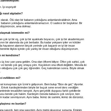
 zannetmiştim!
. İyi espriydi!
ğı nasıl algıladın?
i olarak. Ölü olan bir babanın yokluğunu anlamlandırabilirsin. Ama
ir babanın yokluğunu anlamlandıramazsın. O sadece bir boşluktur. Bir
ı düşünürsün, ama dolmaz.
plaşmak istemedin mi?
san çok iyi bir eş, çok iyi bir ayakkabı boyacısı, çok iyi bir akademisyen
ının bir alanında da çok berbattır. Bu kadar yekpare iyiler ve kötüler
 hayatının alanının birçok yerinde çok başarılı ve iyi bir insan
benimle ilişkisi içinde çok yanlış bir insan olduğunu düşünüyorum.
n mi kendisine?
u üç kez yan yana geldim. Ona olan öfkemi biliyor. Öfke çok sahici, çok
 ve bende çok geç ortaya çıktı. Küçükken ona öfkeli değildim. Mesela iki
 olduğunu çok çok geç öğrendim. Geç kalındıktan sonra. Böyle olmak
.
nci evlilikten mi?
yat konuşması için İzmir’e gidiyorum. Beni bulup "Bize de gel," diyorlar.
l. Erkek kardeşlerimden biriyle bir buçuk sene evvel ders verdiğim
antininde tesadüfen tanıştık. Aynı gerçeklik duygusu farklı şekillerde
gusu bende çok hakim. Kardeşim mesela babasını çok seviyor, ben
 kadar sevmiyorum. Aynı baba. İkimiz de samimi, ikimiz de dürüstüz.
ylaştınız mı bunları?
ana şaşırdı, ben ona şaşırdım. Aynı metni okuyoruz sonuçta. Eminim