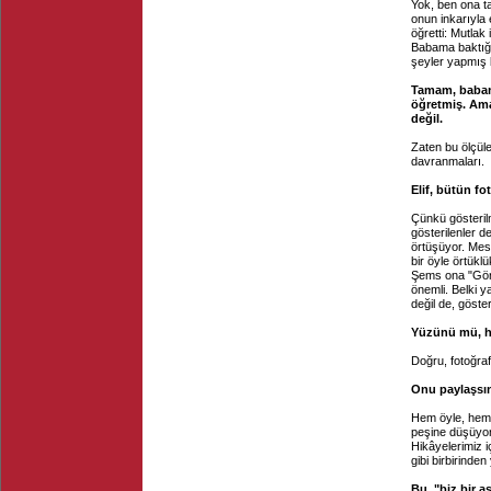
Yok, ben ona t
onun inkarıyla 
öğretti: Mutlak 
Babama baktığı
şeyler yapmış 
Tamam, babanla
öğretmiş. Ama
değil.
Zaten bu ölçüle
davranmaları.
Elif, bütün f
Çünkü gösteril
gösterilenler d
örtüşüyor. Mes
bir öyle örtükl
Şems ona "Gör 
önemli. Belki 
değil de, göst
Yüzünü mü, h
Doğru, fotoğraf
Onu paylaşsınl
Hem öyle, hem 
peşine düşüyor
Hikâyelerimiz i
gibi birbirinden
Bu, "biz bir a