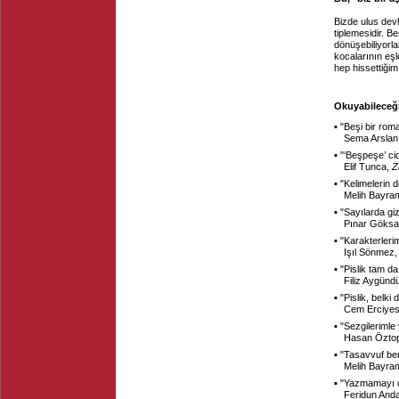
Bizde ulus devl
tiplemesidir. B
dönüşebiliyorlar
kocalarının eş
hep hissettiğim
Okuyabileceğin
▪ "
Beşi bir rom
Sema Arslan
▪ "
‘Beşpeşe’ cid
Elif Tunca,
Z
▪ "
Kelimelerin d
Melih Bayra
▪ "
Sayılarda gi
Pınar Göksa
▪ "
Karakterlerim
Işıl Sönmez
▪ "
Pislik tam da
Filiz Aygünd
▪ "
Pislik, belki
Cem Erciye
▪ "
Sezgilerimle
Hasan Özto
▪ "
Tasavvuf ben
Melih Bayra
▪ "
Yazmamayı d
Feridun And