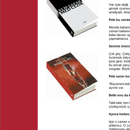
Yok öyle değil
girmek üzereydi
ameliyattı. Ame
Peki bu send
Mesela babamın
zaman babamın 
baba davası aç
yapmaktansa.
Seninle övünü
Çok geç. Çalış
övünmek istiyo
içine girer, kim
bu ancak parça
sorgular. Böyle
Peki senin bo
"Büyümeni bekl
ayrıntı var.
Belki onu da k
Tabii tabii, ben
yüzleşseydi, 
Ayrıca herkes
İşte o zaman s
anlamsız. O zam
Telefonumu alm