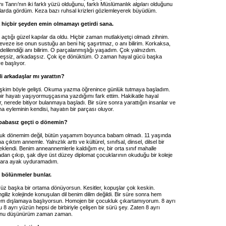
ı Tanrı’nın iki farklı yüzü olduğunu, farklı Müslümanlık algıları olduğunu
arda gördüm. Keza bazı ruhsal krizleri gözlemleyerek büyüdüm.
a hiçbir şeyden emin olmamayı getirdi sana.
çtığı güzel kapılar da oldu. Hiçbir zaman mutlakiyetçi olmadı zihnim.
eveze ise onun sustuğu an beni hiç şaşırtmaz, o anı bilirim. Korkaksa,
 delilendiği anı bilirim. O parçalanmışlığı yaşadım. Çok yalnızdım.
şsiz, arkadaşsız. Çok içe dönüktüm. O zaman hayal gücü başka
e başlıyor.
i arkadaşlar mı yarattın?
ilişkim böyle gelişti. Okuma yazma öğrenince günlük tutmaya başladım.
r hayatı yaşıyormuşçasına yazdığımı fark ettim. Hakikatle hayal
, nerede bitiyor bulanmaya başladı. Bir süre sonra yarattığın insanlar ve
a eyleminin kendisi, hayatın bir parçası oluyor.
abasız geçti o dönemin?
uk dönemim değil, bütün yaşamım boyunca babam olmadı. 11 yaşında
a çıktım annemle. Yalnızlık arttı ve kültürel, sınıfsal, dinsel, dilsel bir
klendi. Benim anneannemlerle kaldığım ev, bir orta sınıf mahalle
adan çıkıp, şak diye üst düzey diplomat çocuklarının okuduğu bir koleje
nlara ayak uyduramadım.
 bölünmeler bunlar.
z başka bir ortama dönüyorsun. Kesitler, kopuşlar çok keskin.
ngiliz kolejinde konuşulan dil benim dilim değildi. Bir süre sonra hem
m dışlamaya başlıyorsun. Homojen bir çocukluk çıkartamıyorum. 8 ayrı
 8 ayrı yüzün hepsi de birbiriyle çelişen bir sürü şey. Zaten 8 ayrı
uğunu düşünürüm zaman zaman.