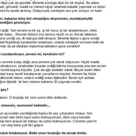
ilişki çok da güzeldir. Benimle kurduğu ilişki ise bir boşluk. Bu adam
dı, görmedi, maddi ve manevi hiçbir anlamda babalık yapmadı ve bütün
gisini bu tarafa akıtmış. Dolayısıyla, kardeşim onu çok seviyor ve haklı.
, babanın kötü biri olmadığını düşünmen, mutlakiyetçilik
ediğini gösteriyor.
değil. Tam tersine iyi bir eş, iyi bir hoca, iyi bir akademisyen, öteki
 bir baba... Resmin bütünü son derece nezih ve iyi. Ancak tablonun
ve yeniği var, ilk bakışta belli olmuyor. Benimle ilişkisi o güve yeniği.
teki"leştirilmiş karakterleri anlatmam, onlarla ruhdaşlık kurmam belki de
nlar da ait oldukları toplumsal tabloların güve yenikleri!
 cezalandırıyor, anneni mi, kendisini mi?
 vermek kolay değil; ama annemi çok takdir ediyorum. Hiçbir maddi
lmaksızın, etrafındaki insanlar evliliği bitirme konusunda ona tam tersini
 kendi başına büyüttü. Çok da ağır bedeller ödedi. Birçok kadın biten
dından karşı tarafı karalayarak çocuklarını büyütür. Annem hiç böyle
incinde oldum; onların evliliği onları ilgilendirir. Benim için aslolan
um ilişkidir. Ve ben notumu babama 30 yaşında verdim.
 geç?
aktım. O boşluğu bir süre sonra öfke doldurdu.
k etmesini, sevmesini bekledin...
nun açısından yazıldığında başka bir şey çıkacaktır ortaya. Son
üman olan birini nasıl sahici bulmuyorsam, ölüm veya hastalık
üp beni arayan bir babayı da sahici bulmuyorum. Cennete yatırım
var oluş bana çok itici geliyor.
boşluk bırakmışsın. Belki onun boşluğu da ancak doldu.