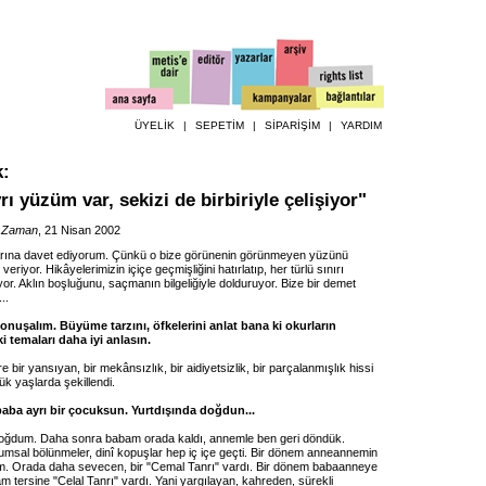
ÜYELİK
|
SEPETİM
|
SİPARİŞİM
|
YARDIM
k
:
rı yüzüm var, sekizi de birbiriyle çelişiyor"
,
Zaman
, 21 Nisan 2002
ıyılarına davet ediyorum. Çünkü o bize görünenin görünmeyen yüzünü
eriyor. Hikâyelerimizin içiçe geçmişliğini hatırlatıp, her türlü sınırı
yor. Aklın boşluğunu, saçmanın bilgeliğiyle dolduruyor. Bize bir demet
..
 konuşalım. Büyüme tarzını, öfkelerini anlat bana ki okurların
 temaları daha iyi anlasın.
e bir yansıyan, bir mekânsızlık, bir aidiyetsizlik, bir parçalanmışlık hissi
k yaşlarda şekillendi.
 baba ayrı bir çocuksun. Yurtdışında doğdun...
oğdum. Daha sonra babam orada kaldı, annemle ben geri döndük.
lumsal bölünmeler, dinî kopuşlar hep iç içe geçti. Bir dönem anneannemin
ım. Orada daha sevecen, bir "Cemal Tanrı" vardı. Bir dönem babaanneye
am tersine "Celal Tanrı" vardı. Yani yargılayan, kahreden, sürekli