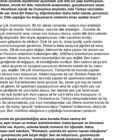
endi içindeki karakterler açısından çok dilli bir yapı kurmuşsun.
dilden, ironik bir dile, metoforik anlatımdan, gerçeküstüne varan
ı. Niceliksel olarak da Osmanlıca deyimler, eski Türkçe sözcükler,
ile var. Ama
Bit Palas
'ta, diğerlerinden daha farklı olarak, günümüz
yor. Dille yaptığın bu boğuşmanın nedenini biraz açıklar mısın?
i çok önemsiyorum. Bir tür olarak romanda, sadece neyi anlattığın
attığın da önemli. Yani üslubun, nasıl bir dille anlattığın... Genelde dil,
 çok önemsenir ama; roman söz konusu olunca, sanki dilin ikinci planda
ği düşünülür. Ben böyle algılamıyorum. Dilin yazarken evrilişi,
anın gidişatını da etkiliyor. Öyle bir şey ki, üslup içeriği, içerik üslubu
a somut konuşmak gerekirse;
Pinhan
'a daha tasavvuf ağırlıklı bir tema
ordu. Dili de ona göre değişti.
Mahrem
'de daha çarpıcı bir durum var.
n Pera'sını anlatırken kullandığım dille, 1990'ların İstanbul'unu anlatırken
 aynı olmadı. Ama bu, benim tasarladığım bir şey değildi. Ben zaten
girdiğimde dil değişiyor, dil kendiliğinden evriliyor. Ben sadece akışa izin
k daha akışkan ve sezgisel yazıyorum dememin sebebi de bu zaten.
r şey değiller. Dili çok önemsiyorum. Türkiye'de bu konuda yapılan
on derece kısır buluyorum. Kitabın başında da var; Bonbon Palas Art
da yapılıyor. Art nouveau tarzında yapılan bir apartmana baktığın
ede her kat birbirinden farklı görünür. Bu, benim için hoş bir metod
 ait gibisin, bir apartmanı paylaşıyorsun ama bir yığın farklı şey var.
e girdiğinde bir sürü farklı dünya, her dairede pek çok farklı insan
 de öyle benim için: Aynı yapıya ait bir sürü farklı ses konuşuyor. O
şkanlıklara izin veriyorum. Osmanlıca-öz Türkçe tartışmalarından da hiç
 Bu tartışmalarda, çok kısır kamplaşmalar var. Eleme üzerine kurulu bir
 var. Bir kamp "gerçek" kelimesini eliyor "hakikat"i kullanırken, öbürü de
pıyor. Ben, mümkün olduğunca o çoğulluğu korumaktan yanayım.
rında da gözlemlediğim ama burada ifrata varmış bir
ma, aşırı insan ve mekan betimlemeleri, hatta kavram ve fenomen
bile var. Ayrıntı, aslında klasik romanın bir öğesidir. Hatta
manı tarif ederken, "Romanın, aslında bir ayrıntı sanatı olduğunu"
a günümüzde pek böyle değil. Sen de biliyorsun, günümüzde
ık, o kadar ayrıntıya, betimlemeye gerek görmüyor. Belki, görsel