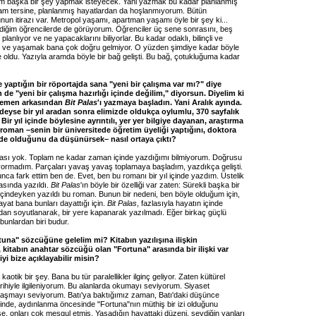
ım başka bir şey yapmak isteyecek. Yani yazmak bu kadar planlanmış
 Tam tersine, planlanmış hayatlardan da hoşlanmıyorum. Bütün
nun itirazı var. Metropol yaşamı, apartman yaşamı öyle bir şey ki...
diğim öğrencilerde de görüyorum. Öğrenciler üç sene sonrasını, beş
planlıyor ve ne yapacaklarını biliyorlar. Bu kadar odaklı, bilinçli ve
k ve yaşamak bana çok doğru gelmiyor. O yüzden şimdiye kadar böyle
e oldu. Yazıyla aramda böyle bir bağ gelişti. Bu bağ, çotukluğuma kadar
 yaptığın bir röportajda sana "yeni bir çalışma var mı?" diye
 de "yeni bir çalışma hazırlığı içinde değilim," diyorsun. Diyelim ki
 hemen arkasından
Bit Palas
'ı yazmaya başladın. Yani Aralık ayında.
deyse bir yıl aradan sonra elimizde oldukça oylumlu, 370 sayfalık
 Bir yıl içinde böylesine ayrıntılı, yer yer bilgiye dayanan, araştırma
 roman –senin bir üniversitede öğretim üyeliği yaptığını, doktora
nde olduğunu da düşünürsek– nasıl ortaya çıktı?
sı yok. Toplam ne kadar zaman içinde yazdığımı bilmiyorum. Doğrusu
yormadım. Parçaları yavaş yavaş toplamaya başladım, yazdıkça gelişti.
nca fark ettim ben de. Evet, ben bu romanı bir yıl içinde yazdım. Üstelik
rasında yazıldı.
Bit Palas
'ın böyle bir özelliği var zaten: Sürekli başka bir
içindeyken yazıldı bu roman. Bunun bir nedeni, ben böyle olduğum için,
ayat bana bunları dayattığı için.
Bit Palas
, fazlasıyla hayatın içinde
dan soyutlanarak, bir yere kapanarak yazılmadı. Eğer birkaç güçlü
bunlardan biri budur.
una" sözcüğüne gelelim mi? Kitabın yazılışına ilişkin
a, kitabın anahtar sözcüğü olan "Fortuna" arasında bir ilişki var
iyi bize açıklayabilir misin?
aotik bir şey. Bana bu tür paralellikler ilginç geliyor. Zaten kültürel
 tarihiyle ilgileniyorum. Bu alanlarda okumayı seviyorum. Siyaset
ğraşmayı seviyorum. Batı'ya baktığımız zaman, Batı'daki düşünce
iminde, aydınlanma öncesinde "Fortuna"nın müthiş bir izi olduğunu
se, onları çok meşgul etmiş. Yaşadığın hayattaki düzeni, sevdiğin yanları