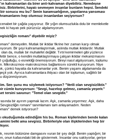
ın kahramanları da birer anti-kahraman diyebiliriz. Neredeyse
siz. Birbirlerini, hayatı sevmeyen insanlar bunların hepsi. Sendeki
 bir sonucu mu bu? Senin karamsarlığının, yapıtlarına yansıması
hramanlarını hep olumsuz insanlardan seçiyorsun?
 cenabet bir çağda yaşıyoruz. Bir yığın olumsuzlukla dolu bir memleketle
ek ki hayatı pek pürüzsüz algılamıyorum.
vgisizliğin romanı" diyebilir miyiz?
romanı" demeyelim. Mutlak bir iktidar fikrine her zaman karşı olmak
nıyorum. Bir şeyi kahramanlaştırmak, aslında mutlak iktidardır. Mutlak
 olan da, mutlak bir muhalefet değildir. Tırtıl kemirmeleri gibi yüzlerce
ettir bence, o kendini mutlaklaştırmaya çalışan iktidar mekanizmasını
 çoğulluğu, o esnekliği önemsiyorum. Bireyi nasıl algılıyorsam, toplumu
rım. Mikrokozmos-makrokozmos bağlantısını sürekli kuruyorum. Niye
ok, çünkü hayatta da kahramanlar yok. Benim yaşamı algılamamda da
çit yok. Ayrıca kahramanlara ihtiyacı olan bir toplumun, sağlıklı bir
nu düşünmüyorum.
im. Sen şunu mu söylemek istiyorsun? "Verili olan sevgisizliktir."
ir cümle kuruyorsun: "Sevgi, hazırlop gelmez, zamanla yeşerir."
et tersini savunur: "Temel olan sevgidir."
rasında bir ayırım yapmak lazım. Aşk, zamanla yeşermez. Aşk, daha
. "Sevgisizliğin romanı" tanımlamanı tam anlayamadım. Neden
 romanı" demek istiyorsun?
ı okuduğumda edindiğim his bu. Roman kişilerinden bende kalan
 samimi belki ama sevgisiz. Birbirleriyle olan ilişkilerinden hep bir
kıyor.
, resmin bütününe damgasını vuran bir şey değil. Benim yaptığım; bir
, onun kafasındaki biti de göstermek. İnsanlar onu saklıyorlar, geriye