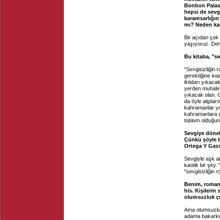
Bonbon Palas'
hepsi de sevgi
karamsarlığın
mı? Neden ka
Bir açıdan çok
yaşıyoruz. Dem
Bu kitaba, "se
"Sevgisizliğin 
gerektiğine ina
iktidarı yıkacak
yerden muhalef
yıkacak olan. O
da öyle algıla
kahramanlar y
kahramanlara ge
toplum olduğu
Sevgiye dönel
Çünkü şöyle b
Ortega Y Gass
Sevgiyle aşk a
kaotik bir şey
"sevgisizliğin
Benim, roman
his. Kişilerin
olumsuzluk çı
Ama olumsuzluk
adama bakarken