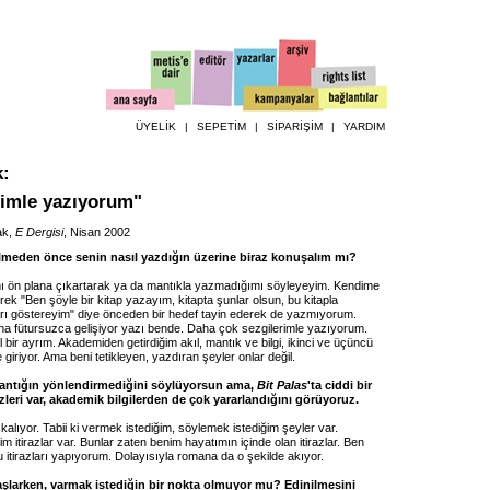
ÜYELİK
|
SEPETİM
|
SİPARİŞİM
|
YARDIM
k
:
rimle yazıyorum"
ak,
E Dergisi
, Nisan 2002
elmeden önce senin nasıl yazdığın üzerine biraz konuşalım mı?
mı ön plana çıkartarak ya da mantıkla yazmadığımı söyleyeyim. Kendime
rek "Ben şöyle bir kitap yazayım, kitapta şunlar olsun, bu kitapla
arı göstereyim" diye önceden bir hedef tayin ederek de yazmıyorum.
ha fütursuzca gelişiyor yazı bende. Daha çok sezgilerimle yazıyorum.
bir ayrım. Akademiden getirdiğim akıl, mantık ve bilgi, ikinci ve üçüncü
giriyor. Ama beni tetikleyen, yazdıran şeyler onlar değil.
mantığın yönlendirmediğini söylüyorsun ama,
Bit Palas
'ta ciddi bir
zleri var, akademik bilgilerden de çok yararlandığını görüyoruz.
 kalıyor. Tabii ki vermek istediğim, söylemek istediğim şeyler var.
m itirazlar var. Bunlar zaten benim hayatımın içinde olan itirazlar. Ben
itirazları yapıyorum. Dolayısıyla romana da o şekilde akıyor.
şlarken, varmak istediğin bir nokta olmuyor mu? Edinilmesini