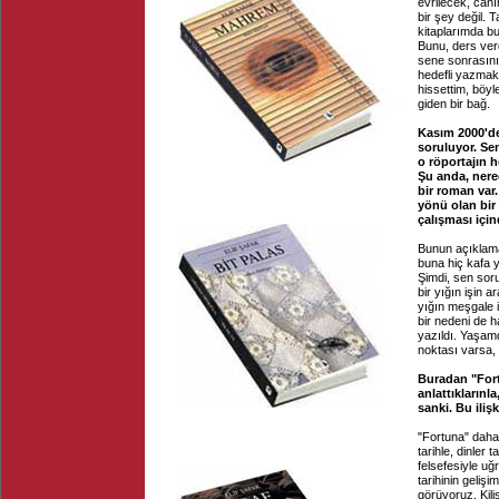
evrilecek, can
bir şey değil.
kitaplarımda bu
Bunu, ders ver
sene sonrasını 
hedefli yazma
hissettim, böyl
giden bir bağ.
Kasım 2000'de
soruluyor. Sen
o röportajın
Şu anda, nere
bir roman var.
yönü olan bir
çalışması içi
Bunun açıklama
buna hiç kafa 
Şimdi, sen soru
bir yığın işin a
yığın meşgale 
bir nedeni de h
yazıldı. Yaşam
noktası varsa, 
Buradan "Fort
anlattıklarınl
sanki. Bu ilişk
"Fortuna" daha k
tarihle, dinler
felsefesiyle u
tarihinin geliş
görüyoruz. Kili