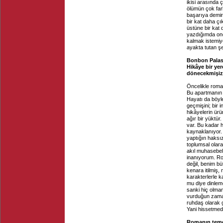
ikisi arasında 
ölümün çok far
başarıya demir
bir kat daha ç
üstüne bir kat
yazdığımda ond
kalmak istemiy
ayakta tutan ş
Bonbon Palas'
Hikâye bir ye
dönecekmişiz 
Öncelikle roma
Bu apartmanın b
Hayatı da böyle
geçmişini; bir 
hikâyelerin ür
ağır bir yüktü
var. Bu kadar h
kaynaklanıyor.
yaptığın haksız
toplumsal olara
akıl muhasebel
inanıyorum. Ro
değil, benim bü
kenara itilmiş,
karakterlerle 
mu diye dinlem
sanki hiç olmam
vurduğun zaman
ruhdaş olarak 
Yani hissetmed
Romanın temel