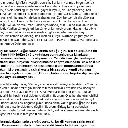
rsin, bunun için Tanrı'ya şükredersin. Bunların yanında birçok acı da
zaman bunu neye atfedeceksin? Bunu daha dünyevi bir şeye, yani
bi, erkek Tanrı figürü yerine, gayet dünyevi, dişi, ne yapacağı belli
sıyla aydın olması da beklenebilecek bir figür var kafamda. İlerleme fikri
yor, aydınlanma fikri de buna dayanıyor. Çok benzer bir din dünyası
zde de var. Bizde de bir kader olgusu var. O da dişi, onun da ne
değil. Ayrıca bir felek var. Felek niye kahpe, çünkü o da dişi, onun da ne
değil. Yani bu tür geçişleri, bu tür oyunları seviyorum. Hayatın da böyle
üyorum. Daha önce de söylediğim gibi, önceden tasarlanmış,
lmiş, ne zaman ne olacağı belli olan bir kurgu uyarınca yaşamıyorum.
n zaten hayat, eğer yaşanılası olacaksa. Hayatı "Fortuna"ya hem daha
rum hem de öyle yazıyorum.
işi bir roman, diğer romanlarının olduğu gibi. Dili de dişi. Ama bir
n üçte birlik bölümünü okuduktan sonra anlıyoruz ki anlatıcı
 romanı okurken, buna alışamadım. Yani dişi sesiyle okuduğum
latıcısının bir yerde erkek olmasına adapte olamadım. Ve o sesi bir
esine dönüştüremedim. O sesi erkek sesine dönüştürme uğraşı
tım ki o ses, aslında cinsiyetsiz bir ses oldu kendi okumam
um beni çok rahatsız etti. Bunun, bahsettiğin, hayatın dişi yanıyla
lmalı diye düşünüyorum.
ındaki tartışmalar, "Kadın yazarlar erkek özneyi anlatabilir mi?" ya da
 kadını anlatır mı?" gibi birtakım temel sorular etrafında çok dönüyor.
ları biraz yapay buluyorum. Böyle yekpare, tekil bir erkek sesi, aynı
e, tekil bir kadın sesi olduğunu düşünmüyorum. O anlamda, eğer dişil bir
 içindeki erkek yankıyı bulmak; erkek sesi varsa onun içindeki dişil
 benim daha çok hoşuma giden, bana daha yakın gelen uğraşılar. Ben,
k bir sese sahip olduğunu düşünmüyorum. Birkaç farklı perdeden
 var orada. Erkek sesler, onların dişil yankıları veya tam tersi de var bu
iyorum sorunun tam yanıtı oldu mu?
arına baktığımızda da görüyoruz ki, bu dil konusu senin temel
. Bu romanında da hem karakteristik kimlik belirleme açısından,