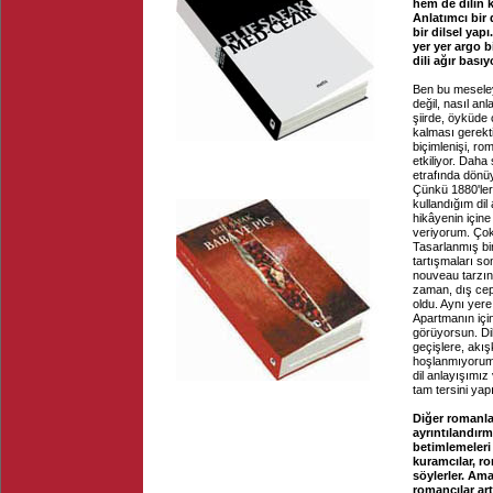
hem de dilin k
Anlatımcı bir 
bir dilsel yap
yer yer argo b
dili ağır bası
Ben bu meseley
değil, nasıl anl
şiirde, öyküde
kalması gerekti
biçimlenişi, rom
etkiliyor. Dah
etrafında dönüy
Çünkü 1880'leri
kullandığım dil
hikâyenin içine 
veriyorum. Ço
Tasarlanmış bi
tartışmaları s
nouveau tarzın
zaman, dış ceph
oldu. Aynı yere
Apartmanın için
görüyorsun. Dil
geçişlere, akı
hoşlanmıyorum.
dil anlayışımız
tam tersini ya
Diğer romanla
ayrıntılandır
betimlemeleri 
kuramcılar, ro
söylerler. Am
romancılar art