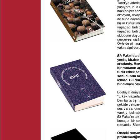
Tanrı'ya atfede
yaşıyorsun; o 
hakkaniyet sahi
olmayan, dolayı
de buna dayanı
bizim kültürümü
yapacağı belli 
yapacağı belli 
olduğunu düşün
çerçevesi çizi
Öyle de olması
yakın algılıyo
Bit Palas
'da d
yerde, kitabı
erkekmiş. Ben
bir romanın an
türlü erkek s
sonucunda bak
içinde. Bu dur
bir alakası o
Edebiyat dünyas
"Erkek yazarlar
Ben bu tartışma
şekilde yekpar
ses varsa, onun
yankıyı bulmak
Bit Palas
'ın te
konuşan bir ses
romanda. Bilem
Önceki romanl
problematiğin