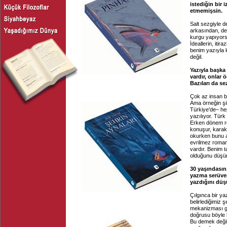
istediğin bir
etmemişsin.
Salt sezgiyle 
arkasından, dedi
kurgu yapıyorsu
İdeallerin, iti
benim yazıyla k
değil.
Yazıyla başka 
vardır, onlar ö
Bazıları da s
Çok az insan b
Ama örneğin şi
Türkiye'de– hep
yazılıyor. Türk
Erken dönem ro
konuşur, karakt
okurken bunu a
evrilmez roman
vardır. Benim 
olduğunu düşü
30 yaşındasın,
yazma serüven
yazdığını dü
Çılgınca bir ya
belirlediğimiz 
mekanizması ge
doğrusu böyle 
Bu demek değil