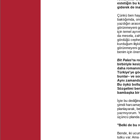
estetiğin bu 
giderek de ina
Çünkü ben haya
baktığımda, onu
yazdığın arası
görünmeyeni gö
için temel ayr
da mesela, zahi
gördüğü cephe i
kurduğum ilişki
görünmeyeni gö
benim için önem
Bit Palas
'ta r
birbiriyle ke
daha romanın 
Türkiye'ye gö
bunlar– ve so
Aynı zamanda h
Bu öykü bollu
Sözgelimi ben
bambaşka bir 
İşte bu dediği
şimdi harcamay
planlayarak, b
yazmıyorum. Yaz
üçüncü planda 
"Belki de bu
Bende, iki ucu
tutku var. Ama 