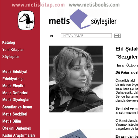
BUL
Elif Şafa
"Sezgile
Hasan Öztopr
Bit Palas
'a g
Öncelikle aklı
bir misyon biçe
insanlara şunl
Daha esrik, da
Bence bu temel 
planda devreye 
Seni akıl ve 
araştırmanın i
O ikinci planda
Yapmak istediği
yaşarken de bu 
En azından ba