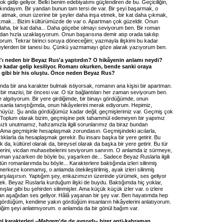
çok gidip geliyor. Belki benim edebiyatımı güçlendiren de bu. Geçiciliğin,
kındayım. Bir yandan bunun tam tersi de var. Bir şeyi başarmak, o
 atmak, onun üzerine bir şeyler daha inşa etmek, bir kat daha çıkmak,
ıkmak... Bizim kültürümüzde de var o. Apartman çok güzeldir. Onun
 daha, bir kat daha... Daha göçebe olmayı seviyorum ben. Bir roman
an hızla uzaklaşıyorum. Onun başarısına demir atıp orada takılıp
orum. Tekrar birinci soruya döneceğim; yazmayla ilişkimi bu kadar
eylerden bir tanesi bu. Çünkü yazmamayı göze alarak yazıyorum ben.
ı neden bir Beyaz Rus'a yaptırdın? O hikâyenin anlamı neydi?
re kadar gelip kesiliyor. Romanı okurken, bende sanki oraya
gibi bir his oluştu. Önce neden Beyaz Rus?
nda bir ana karakter bulmak istiyorsak, romanın ana kişisi bir apartman.
ir mazisi, bir öncesi var. O tür bağlantıları her zaman seviyorum ben.
 algılıyorum. Bir yere girdiğimde, bir binayı gördüğümde, onun
insanla tanıştığımda, onun hikâyelerini merak ediyorum. Hepimiz,
ünüyüz. Şu anda gördüğümüz kadar değil, geçmişlerimiz var. Geçmiş çok
r. Toplum olarak bizim, geçmişine pek tahammül edemeyen bir yapımız
ızlı unutmamız, hafızamızla ilgili sorunlarımız da biraz bundan
 Ama geçmişinle hesaplaşmak zorundasın. Geçmişindeki acılarla,
lıklarla da hesaplaşmak gerekir. Bu insanı başka bir yere getirir. Bu
k da, kültürel olarak da, bireysel olarak da başka bir yere getirir. Bu tür
erini, vicdan muhasebelerini seviyorum sanırım. O anlamda iz sürmeye,
man yazarken de böyle bu, yaşarken de... Sadece Beyaz Ruslarla ilgili
tün romanlarımda bu böyle... Karakterlere baktığında izleri silinmiş
 merkeze konmamış, o anlamda ötekileştirilmiş, ayak izleri silinmiş
karşılaşırsın. Yaptığım şey, enkazımızın üzerinde yürümek, ses geliyor
ek. Beyaz Ruslarla kurduğum ilişki de buydu. Baktığımda hiç yoklar,
ışlar gibi bu şehirden silinmişler. Ama küçük küçük izler var. o izlere
 aşağıdan ses geliyor. Hâlâ yaşanan bir şey var. Ben hayatımda hep
gördüğüm, kendime yakın gördüğüm insanların hikâyelerini anlatıyorum.
iğim şeyi anlatmıyorum. o anlamda da bir gönül bağım var.
 karakterleri –
Mahrem
'de de aynıydı– birer anti-kahraman.