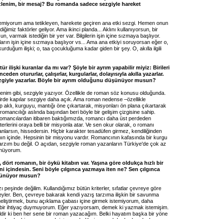
 izlenim, bir mesaj? Bu romanda sadece sezgiyle hareket
demiyorum ama tetikleyen, harekete geçiren ana etki sezgi. Hemen onun
ğimiz faktörler geliyor. Ama ikinci planda... Aklını kullanıyorsun, bir
n, varmak istediğin bir yer var. Bilgilerin işin içine sızmaya başlıyor.
razların işin içine sızmaya başlıyor vs... Ama ana etkiyi soruyorsan eğer o,
urduğum ilişki; o, taa çocukluğuma kadar giden bir şey. O, akılla ilgili
tür ilişki kuranlar da mı var? Şöyle bir ayrım yapabilir miyiz: Birileri
nceden otururlar, çalışırlar, kurgularlar, dolayısıyla akılla yazarlar.
ezgiyle yazarlar. Böyle bir ayrım olduğunu düşünüyor musun?
enim gibi, sezgiyle yazıyor. Özellikle de roman söz konusu olduğunda.
irde kapılar sezgiye daha açık. Ama roman nedense –özellikle
 aklı, kurguyu, mantığı öne çıkartarak, misyonları ön plana çıkartarak
 romancılığı aslında başından beri böyle bir gelişim çizgisine sahip.
mancılardan itibaren baktığımızda, romancı daha üst perdeden
erlerini oraya belli bir misyonla atar. Ve sen okur olarak, o romanı
nlarsın, hissedersin. Hiçbir karakter tesadüfen girmez, kendiliğinden
ın içinde. Hepsinin bir misyonu vardır. Romancının kafasında bir kurgu
tarzım bu değil. O açıdan, sezgiyle roman yazanların Türkiye'de çok az
nüyorum.
 dört romanın, bir öykü kitabın var. Yaşına göre oldukça hızlı bir
i içindesin. Seni böyle çılgınca yazmaya iten ne? Sen çılgınca
şünüyor musun?
zı peşinde değilim. Kullandığımız bütün kriterler, sıfatlar çevreye göre
şeyler. Ben, çevreye bakarak kendi yazış tarzıma ilişkin bir savunma
liştirmek, bunu açıklama çabası içine girmek istemiyorum, daha
bir ihtiyaç duymuyorum. Eğer yazıyorsam, demek ki yazmak istemişim.
dir ki ben her sene bir roman yazacağım. Belki hayatım başka bir yöne