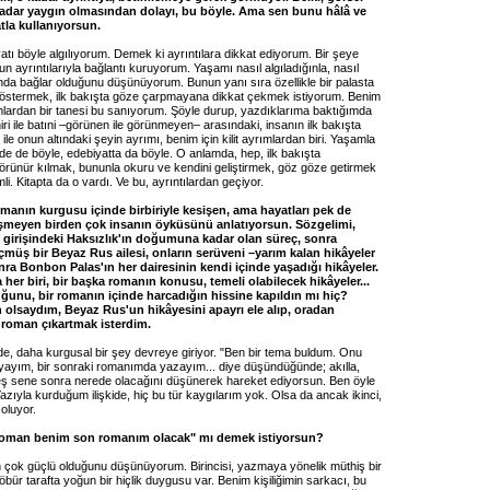
kadar yaygın olmasından dolayı, bu böyle. Ama sen bunu hâlâ ve
tla kullanıyorsun.
tı böyle algılıyorum. Demek ki ayrıntılara dikkat ediyorum. Bir şeye
n ayrıntılarıyla bağlantı kuruyorum. Yaşamı nasıl algıladığınla, nasıl
nda bağlar olduğunu düşünüyorum. Bunun yanı sıra özellikle bir palasta
stermek, ilk bakışta göze çarpmayana dikkat çekmek istiyorum. Benim
ımlardan bir tanesi bu sanıyorum. Şöyle durup, yazdıklarıma baktığımda
ri ile batıni –görünen ile görünmeyen– arasındaki, insanın ilk bakışta
le onun altındaki şeyin ayrımı, benim için kilit ayrımlardan biri. Yaşamla
de de böyle, edebiyatta da böyle. O anlamda, hep, ilk bakışta
rünür kılmak, bununla okuru ve kendini geliştirmek, göz göze getirmek
li. Kitapta da o vardı. Ve bu, ayrıntılardan geçiyor.
omanın kurgusu içinde birbiriyle kesişen, ama hayatları pek de
sişmeyen birden çok insanın öyküsünü anlatıyorsun. Sözgelimi,
girişindeki Haksızlık'ın doğumuna kadar olan süreç, sonra
çmüş bir Beyaz Rus ailesi, onların serüveni –yarım kalan hikâyeler
nra Bonbon Palas'ın her dairesinin kendi içinde yaşadığı hikâyeler.
er biri, bir başka romanın konusu, temeli olabilecek hikâyeler...
ğunu, bir romanın içinde harcadığın hissine kapıldın mı hiç?
 olsaydım, Beyaz Rus'un hikâyesini apayrı ele alıp, oradan
roman çıkartmak isterdim.
nde, daha kurgusal bir şey devreye giriyor. "Ben bir tema buldum. Onu
ayım, bir sonraki romanımda yazayım... diye düşündüğünde; akılla,
eş sene sonra nerede olacağını düşünerek hareket ediyorsun. Ben öyle
ıyla kurduğum ilişkide, hiç bu tür kaygılarım yok. Olsa da ancak ikinci,
oluyor.
 roman benim son romanım olacak" mı demek istiyorsun?
n çok güçlü olduğunu düşünüyorum. Birincisi, yazmaya yönelik müthiş bir
öbür tarafta yoğun bir hiçlik duygusu var. Benim kişiliğimin sarkacı, bu