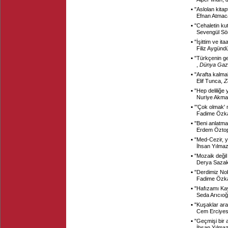
▪ "
Aslolan kitapt
Efnan Atmac
▪ "
Cehaletin k
Sevengül S
▪ "
İşittim ve it
Filiz Aygünd
▪ "
Türkçenin ge
,
Dünya Gaz
▪ "
Arafta kalma
Elif Tunca,
Z
▪ "
Hep deliliğe
Nuriye Akm
▪ "
'Çok olmak'
Fadime Özk
▪ "
Beni anlatma
Erdem Özto
▪ "
Med-Cezir, 
İhsan Yılma
▪ "
Mozaik değil
Derya Saza
▪ "
Derdimiz No
Fadime Özk
▪ "
Hafızamı Ka
Seda Arıcıoğ
▪ "
Kuşaklar ara
Cem Erciye
▪ "
Geçmişi bir 
İhsan Yılma