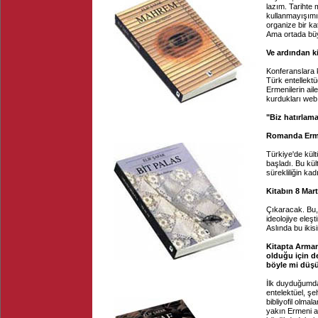
lazım. Tarihte
kullanmayışımı
organize bir ka
Ama ortada büy
Ve ardından k
Konferanslara 
Türk entellekt
Ermenilerin ail
kurdukları web 
"Biz hatırlam
Romanda Ermen
Türkiye'de kült
başladı. Bu kül
sürekliliğin kad
Kitabın 8 Mar
Çıkaracak. Bu, b
ideolojiye eleşt
Aslında bu ikis
Kitapta Arman
olduğu için d
böyle mi düş
İlk duyduğumd
entelektüel, şeh
bibliyofil olma
yakın Ermeni ay