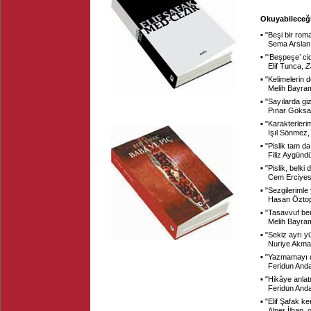
Okuyabileceğin
▪ "
Beşi bir rom
Sema Arslan
▪ "
‘Beşpeşe’ cid
Elif Tunca,
Z
▪ "
Kelimelerin d
Melih Bayra
▪ "
Sayılarda gi
Pınar Göksa
▪ "
Karakterlerim
Işıl Sönmez
▪ "
Pislik tam da
Filiz Aygünd
▪ "
Pislik, belki
Cem Erciye
▪ "
Sezgilerimle
Hasan Özto
▪ "
Tasavvuf ben
Melih Bayra
▪ "
Sekiz ayrı yü
Nuriye Akm
▪ "
Yazmamayı d
Feridun And
▪ "
Hikâye anlat
Feridun And
▪ "
Elif Şafak ke
Alper İlhan,
d