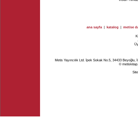
ana sayfa
|
katalog
|
metise da
K
Ü
Metis Yayıncılık Ltd. İpek Sokak No.5, 34433 Beyoğlu, 
© metiskitap
Sit