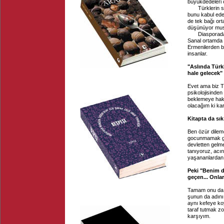
büyükdedeleri o
Türklerin soyk
bunu kabul eder
de tek bağı ort
düşünüyor mu
Diasporadakiler
Sanal ortamda d
Ermenilerden ba
insanlar.
"Aslında Türkl
hale gelecek" 
Evet ama biz 
psikolojisinde
beklemeye hakk
olacağım ki kar
Kitapta da sı
Ben özür dilem
gocunmamak ge
devletten gelme
tanıyoruz, acın
yaşananlardan 
Peki "Benim d
geçen... Onl
Tamam onu da k
şunun da adını
aynı kefeye koy
taraf tutmak zo
karşıyım.