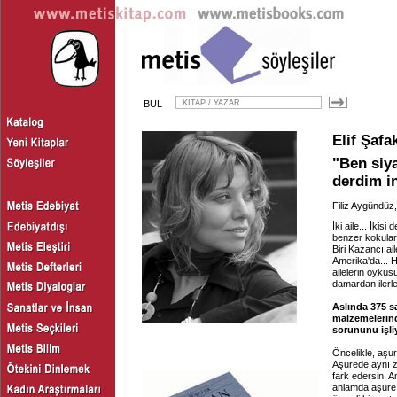
BUL
Elif Şafa
"Ben siya
derdim i
Filiz Aygündüz
İki aile... İkis
benzer kokular 
Biri Kazancı ai
Amerika'da... H
ailelerin öyküs
damardan ilerle
Aslında 375 sa
malzemelerind
sorununu işli
Öncelikle, aşur
Aşurede aynı z
fark edersin. A
anlamda aşure, 