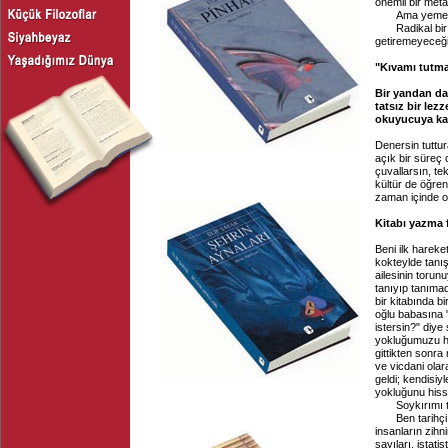
önemli bir meta
Ama yemek kül
Radikal bir kav
getiremeyeceği 
"Kıvamı tutma
Bir yandan da
tatsız bir lezz
okuyucuya ka
Denersin tuttu
açık bir süreç 
çuvallarsın, t
kültür de öğre
zaman içinde ot
Kitabı yazma f
Beni ilk hareke
kokteylde tanış
ailesinin toru
tanıyıp tanıma
bir kitabında 
oğlu babasına 
istersin?" diye
yokluğumuzu hi
gittikten sonra
ve vicdani olar
geldi; kendisiy
yokluğunu hisse
Soykırımı tanı
Ben tarihçi, d
insanların zihn
sayıları, istat