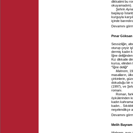
dikkatimi bu ro
okuyamadım). Gal
Şehrin Ayna
başlayıp İstanb
kurguyla karşı
içinde barındıra
Devamını görme
Pınar Göksan 
Sessizliğin, al
oturup çeyiz iş
dermiş kadın kı
İğne deliğinde
Kız dikkatle di
kursa, elinden
"İğne deliği"
Mahrem
, 1
masalların, ülk
çirkinlerin, gü
dokuduğu bir r
(1997), ve
Şehr
romanı.
Roman, fark
öykülerinden ku
kadın kahraman
kadın... Sıkıld
neşelendikçe ac
Devamını görme
Melih Bayram 
Mahrem
, aynı