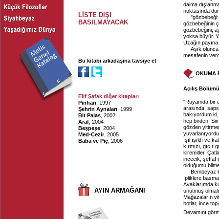
daima dışlanmay
noktasında dur
LİSTE DIŞI
"gözbebeği:
BASILMAYACAK
gözbebeğinin ça
gözbebeğini; ay
yoksa büyür. Ya
Uzağın payına 
Aşık olunca
mesafenin verdi
Bu kitabı arkadaşına tavsiye et
OKUMA 
Açılış Bölümü
Elif Şafak diğer kitapları
"Rüyamda bir u
Pinhan
, 1997
arasında, saps
Şehrin Aynaları
, 1999
bakıyordum ki, 
Bit Palas
, 2002
hep birden. Si
Araf
, 2004
gözden yitirme
Beşpeşe
, 2004
yuvarlanıyordu 
Med-Cezir
, 2005
ışıl ışıldı ve 
Baba ve Piç
, 2006
kırmızı, gıcır 
kiremitler. Ça
incecik, şeffaf
olduğumu bilm
Bembeyaz ka
İpliklere basm
Ayaklarımda ku
AYIN ARMAĞANI
unutmuş olmalı
Mağazaların vitr
botlar, ince to
Devamını görme