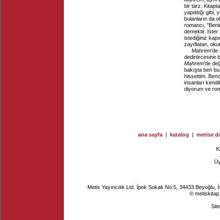
bir tarz. Kitap
yapıldığı gibi,
bulanların da o
romancı, "Benim
demektir. İster 
istediğiniz kap
zayıflatan, oku
Mahrem
'de
dedirtircesine 
Mahrem
'de değ
bakışta ben bu 
hissettim. Benc
insanları kendi
diyorum ve rom
ana sayfa
|
katalog
|
metise da
K
Ü
Metis Yayıncılık Ltd. İpek Sokak No.5, 34433 Beyoğlu, 
© metiskitap
Sit