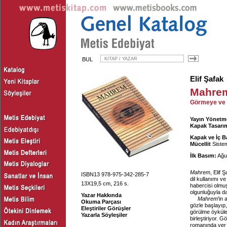
BUL
Elif Şafak
Mahre
Görmeye ve 
Yayın Yönetm
Kapak Tasarım
Kapak ve İç B
Mücellit
Sistem
İlk Basım:
Ağu
Mahrem
, Elif
ISBN13 978-975-342-285-7
dil kullanımı v
13X19,5 cm, 216 s.
habercisi olmu
olgunluğuyla da
Yazar Hakkında
Mahrem
'in
Okuma Parçası
gözle başlayıp
Eleştiriler Görüşler
görülme öyküler
Yazarla Söyleşiler
birleştiriyor. 
romanında yer a