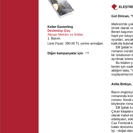
ELEŞTİR
Gül Dirican, “
Mahrem
'de ço
Keller Easterling
örnek olarak ve
Devletdışı Güç
Benim başımın b
Altyapı Mekânı ve İktidar
hayli yer tutuy
1. Basım
oyunları, anca
Liste Fiyatı: 390.00 TL yerine armağan
katkıda bulunab
Elif Şafak'ı
romanın sürükle
Diğer kampanyalar için
bir üslubunun d
ayrılmak istem
Bu kitabın 
benim için sad
aldığım tatta,
suçlayamazsını
Atilla Birkiye
Basın engizisyo
romanında konu 
romanı. Kendi 
böylesine roma
Elif Şafak k
Çıkan kitaplar
olarak kabul edi
edebiyatın, ed
Caz Festivali 
kalan dostumuz
İşi, –doğal ola