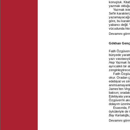
konuştuk. Kita
yazmak olduğun
Yazmak iste
Sel’in karakteri
yazamayacağım”
göre, bu karakt
yabancı değil. 
vücudunda hiss
Devamını görme
Gökhan Gençay
Fatih Özgüven
bünyede yarattı
yazı vasıtasıyl
Hep Yazmak İst
ayrıcalıklı bir
zenginleştirecek
Fatih Özgü
okur. Oradan ç
edebiyat ve si
anımsamayanlar
James’ten Virgi
baksın; oradak
Edebiyata yarat
Özgüven’in akıc
dolayım üzerind
Esasında, F
öyküleriyle de 
Bay Kartaloğlu
Devamını görme