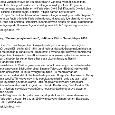
bında yazmak isteyip de yazamayanların yanında, yaptığı işin aslında
u fark etmeyen karakterler de olduğunu söylüyor Fatih Özgüven.
yip de yazamama halini en iyi ifade eden öykü Sel. Kitabın ilk öyküsü olan
, elindeki kitaptan başını kaldırıp, “Hiçbir zaman böyle bir şey
 diyor. Sel ’in kitaptaki anahtar hikâye olduğunu söyleyen Fatih Özgüven’e
erin sarfettiği cümlede ifade bulan duygu, kitaplarla iç içe olan hiç kimseye
“Orada asıl anlatmak istediğim, insanın hayran olduğu bir kitabı okuduğunda,
ettiği ürperti. Benim asıl çekici bulduğum nokta bu” diyen Özgüven, ken...
k için bkz.
, “Yazarın yazıyla imtihanı”, Halkbank Kültür Sanat, Mayıs 2010
,
Hep Yazmak İsteyenlerin Hikâyeleri
’nde yazmanın, yazma isteğinin
ğı gerginliğin bin bir türü hâlini tasvir ediyor, daha doğrusu malum hissiyatı
a ete kemiğe büründürüyor. Yükte hafif, kıymette ağır hikâyeler toplamıyla
eyenlerin Hikâyeleri
, öncelikle hayatlarında yazma eylemine ve yazarlara
 alan bahşedenler olmak üzere her çeşit okurun hissiyat âlemini
 değerli bir kitap.
ven’i daha çok
Radikal
gazetesindeki haftalık sinema yazılarından hatırlar
ıkaramayanlar Bilgi Üniversitesi Sinema-Televizyon Bölümü’nde verdiği
nema derslerinin ününü duymuştur mutlaka. Bu mecralardan da
 hemen evlerindeki kütüphanelerde yer alan Borges’ten Nabokov’a, Henry
nia Woolf’a Türkçeye çevrilmiş edebiyat eserlerinin giriş sayfalarına bir
i künyelerde çevirmen olarak Fatih Özgüven’in imzasını görecekler.
ım safhasından vâkıf bir çevirmen olarak, Paul Auster, Brett Easton Ellis,
ı, kılçıksız çevirisiyle yaşadığımız topraklardaki okuyucuya ulaştı, o
en sevildi.
atih Özgüven tüm bu çalışmalarının dışında kendini roman, deneme ve
ifade eden yaratıcı bir yazar. 1990 yılında yayımlanan romanı
Esrarengiz
, 2001 yılında yayı...
k için bkz.