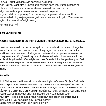
sevgi. Etrafı yeniden evin sessizliği doldurdu.
nden kalksa, yastığı yüzünden atıp yerinde doğrulsa, yatağın kenarına
mahmur, "Yok uyumuyorum, kestiriyordum öyle, ne var, nereye
diye sorsa her şey başka olabilir, hayata karışabilir.
uyor taklidi de yaparmış," dedi annesi yastığın altındaki karanlıkta,
 odada belirdi, yatağın yanına gelip avucunu alnına koydu. "Ateşin mi var
çük bir çocuk olduğu için ses ç...
k için bkz.
İLER GÖRÜŞLER
“Yazma isteklilerinin tedirgin öyküleri”, Milliyet Kitap Eki, 17 Mart 2010
iyat ve sinemayla birazcık bile ilgilenen hemen herkesin aşina olduğu bir
üven. Sırf çevirisinde onun imzası olduğu için neredeyse yazarının kim
e dikkat etmeden kitap alanlar, onun haftalık sinema yazılarını okumadan
itmeyenler var. Özgüven’in ayrıca bir deneme kitabı, bir romanı ve iki de
ımlandı bugüne dek. Onun işlerine baktığınızda ilginç bir şekilde şunu fark
erek sinema eleştirileri gerek denemeleri ne kadar özgüvenli bir söyleme
rindeki hakim ton ve kahramanlarının ruh hali de tamamen zıt bir şekilde
eriyor.
irginlik
rgin’ hikayeleriyle ilk olarak, ismi de kendi gibi nefis olan
Bir Şey Oldu
adlı
tanışmıştık. İkinci öykü kitabı olan
Hiç Niyetim Yoktu
, tedirginliği bu kez bir
r ve hayalet hikayeleriyle harmanlamıştı. Son öykü kitabı olan
Hep Yazmak
kâyeleri
ise bizi yine o artık alışkın olduğumuz, belki bir parça hafiflemiş olsa
alta bir tedirginlik duygusunun kol gezdiği dünyaya döndürüyor.
tak sırrı, kitabın başında Franz Kafka’dan alıntılanan epigrafta saklı:
llar yoktur; yol dediğimiz şey, tereddütlerdir.”
rginlik hissiyle tereddütlü durumların kol ko...