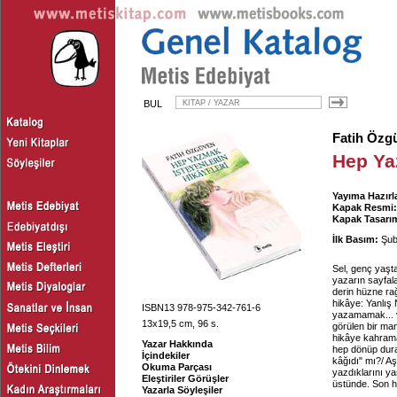
BUL
Fatih Özg
Hep Ya
Yayıma Hazırl
Kapak Resmi:
Kapak Tasarım
İlk Basım:
Şub
Sel, genç yaşta
yazarın sayfal
derin hüzne rağ
hikâye: Yanlış
ISBN13 978-975-342-761-6
yazamamak... v
13x19,5 cm, 96 s.
görülen bir man
hikâye kahrama
Yazar Hakkında
hep dönüp duran
İçindekiler
kâğıdı" mı?/ Aş
Okuma Parçası
yazdıklarını ya
Eleştiriler Görüşler
üstünde. Son h
Yazarla Söyleşiler