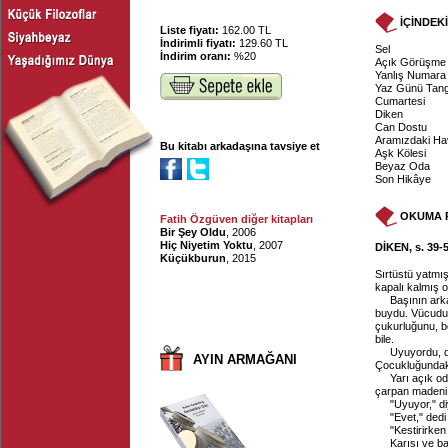
İÇİNDEK
Liste fiyatı:
162.00 TL
İndirimli fiyatı:
129.60 TL
Sel
İndirim oranı:
%20
Açık Görüşme
Yanlış Numara
Yaz Günü Tan
Cumartesi
Diken
Can Dostu
Aramızdaki Ha
Bu kitabı arkadaşına tavsiye et
Aşk Kölesi
Beyaz Oda
Son Hikâye
OKUMA 
Fatih Özgüven diğer kitapları
Bir Şey Oldu
, 2006
Hiç Niyetim Yoktu
, 2007
DİKEN, s. 39-5
Küçükburun
, 2015
Sırtüstü yatmış
kapalı kalmış o
Başının arka
buydu. Vücudu 
çukurluğunu, be
bile.
Uyuyordu, 
AYIN ARMAĞANI
Çocukluğundaki
Yarı açık od
çarpan madeni şe
"Uyuyor," di
"Evet," ded
"Kestirirken
Karısı ve baş