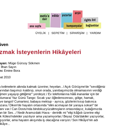
ÜYELİK
|
SEPETİM
|
SİPARİŞİM
|
YARDIM
üven
zmak İsteyenlerin Hikâyeleri
ayan:
Müge Gürsoy Sökmen
İlhan Sayın
ı:
Emine Bora
at 2010
 kelimelerin altında kalmak üzerine; heyelan.../ Açık Görüşme'de "sevdiğimiz
arından başımızı kaldırıp, onun orada, yanıbaşımızda olmamasının verdiği
men yaşayıp gittiğimiz" yerdeyiz./ Ev telefonlarına hâlâ inananlar için bir
 Numara/ Yaz Günü Tango: Sıcak yaz öğledensonrası, gölge, hamak,
e tango!/ Cumartesi, babaya mektup - ayrıca, gözlerini kısıp bakınca
zara./ Diken'de hayatın ortasında "elini acımayan bir yaraya sokan" bir
nı var./ Can Dostu'nda bindokuzyüzaltmışların ortasındayız, kulağımızda
 bir Ses.../ Nedir Aramızdaki Hava - derinlik mi "elişi kâğıdı üzerine elişi
k Kölesi'ndekiler yazılıyor ama yazamıyorlar./ Beyaz Oda'dakiler yazıyorlar,
şıyorlar, ama hayatın akışında iş olacağına varıyor./ Son Hikâye'nin adı
ikâye...