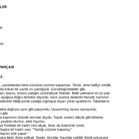
İLER
go
va
PARÇASI
3.
, yastıklardan birini yüzünün üzerine kapamıştı. Temiz, ama hafifçe eskilik,
da kokan bir yazlık ev yastığıydı. Çocukluğundakiler gibi.
sı, boynu, ensesi yatağın üzerindeydi. Rahattı. Belki yatmanın en iyi yolu
aşağıya doğru dümdüz iniyordu. İyice uzamış bedenini hissetti; karnının
deninin bittiği yerde yatağa sığmayıp dışarı çıkan ayaklarını. Tabanlarını
daha doğrusu uyur gibi yapıyordu. Uyuyormuş oyunu oynuyordu.
 gibi.
a kapısının önünde tıkırtılar duydu. Topuk sesleri, bilezik gibi birbirine
ylerin tıkırtısı, etek hışırtısı.
ye fısıldadı bir kadın sesi alçak, biraz da teatral bir sesle.
i başka bir kadın sesi. "Yastığı yüzüne kapamış."
 bazen öyle yapar."
ka birisi. Anne şefkati. Sesler, tıkırtılar, hışırtılar çekildi. İkindi uykusuna