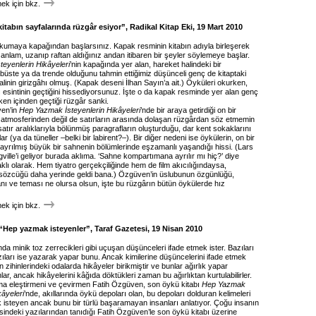
k için bkz.
kitabın sayfalarında rüzgâr esiyor”, Radikal Kitap Eki, 19 Mart 2010
 okumaya kapağından başlarsınız. Kapak resminin kitabın adıyla birleşerek
anlam, uzanıp raftan aldığınız andan itibaren bir şeyler söylemeye başlar.
eyenlerin Hikâyeleri
’nin kapağında yer alan, hareket halindeki bir
büste ya da trende olduğunu tahmin ettiğimiz düşünceli genç de kitaptaki
alinin girizgâhı olmuş. (Kapak deseni İlhan Sayın’a ait.) Öyküleri okurken,
 esintinin geçtiğini hissediyorsunuz. İşte o da kapak resminde yer alan genç
rken içinden geçtiği rüzgâr sanki.
ven’in
Hep Yazmak İsteyenlerin Hikâyeleri
’nde bir araya getirdiği on bir
atmosferinden değil de satırların arasında dolaşan rüzgârdan söz etmemin
t satır aralıklarıyla bölünmüş paragrafların oluşturduğu, dar kent sokaklarını
ar (ya da tüneller –belki bir labirent?–). Bir diğer nedeni ise öykülerin, on bir
yrılmış büyük bir sahnenin bölümlerinde eşzamanlı yaşandığı hissi. (Lars
gville’i geliyor burada aklıma. ‘Sahne kompartımana ayrılır mı hiç?’ diye
haklı olarak. Hem tiyatro gerçekçiliğinde hem de film akıcılığındaysa,
sözcüğü daha yerinde geldi bana.) Özgüven’in üslubunun özgünlüğü,
nı ve teması ne olursa olsun, işte bu rüzgârın bütün öykülerde hız
k için bkz.
“Hep yazmak isteyenler”, Taraf Gazetesi, 19 Nisan 2010
nda minik toz zerrecikleri gibi uçuşan düşünceleri ifade etmek ister. Bazıları
ıları ise yazarak yapar bunu. Ancak kimilerine düşüncelerini ifade etmek
 zihinlerindeki odalarda hikâyeler birikmiştir ve bunlar ağırlık yapar
lar, ancak hikâyelerini kâğıda döktükleri zaman bu ağırlıktan kurtulabilirler.
ma eleştirmeni ve çevirmen Fatih Özgüven, son öykü kitabı
Hep Yazmak
kâyeleri
’nde, akıllarında öykü depoları olan, bu depoları dolduran kelimeleri
isteyen ancak bunu bir türlü başaramayan insanları anlatıyor. Çoğu insanın
indeki yazılarından tanıdığı Fatih Özgüven’le son öykü kitabı üzerine