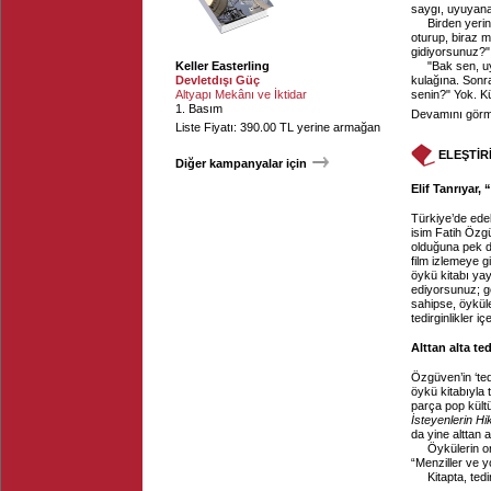
saygı, uyuyana 
Birden yeri
oturup, biraz 
gidiyorsunuz?" 
Keller Easterling
"Bak sen, uy
Devletdışı Güç
kulağına. Sonra
Altyapı Mekânı ve İktidar
senin?" Yok. Kü
1. Basım
Devamını görme
Liste Fiyatı: 390.00 TL yerine armağan
ELEŞTİR
Diğer kampanyalar için
Elif Tanrıyar, 
Türkiye’de edeb
isim Fatih Özg
olduğuna pek d
film izlemeye g
öykü kitabı yay
ediyorsunuz; g
sahipse, öyküle
tedirginlikler iç
Alttan alta ted
Özgüven’in ‘tedi
öykü kitabıyla 
parça pop kültü
İsteyenlerin Hi
da yine alttan 
Öykülerin or
“Menziller ve yo
Kitapta, tedi