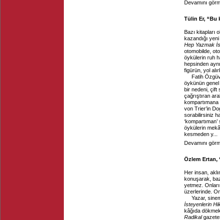
Devamını görme
Tülin Er, “Bu 
Bazı kitapları
kazandığı yeni 
Hep Yazmak İst
otomobilde, oto
öykülerin ruh h
hepsinden aynı
figürün, yol alı
Fatih Özgü
öykünün genel 
bir nedeni, çif
çağrıştıran aral
kompartımana a
von Trier’in Do
sorabilirsiniz 
‘kompartıman’ 
öykülerin mekâ
kesmeden y...
Devamını görme
Özlem Ertan, 
Her insan, aklı
konuşarak, baz
yetmez. Onların
üzerlerinde. On
Yazar, sine
İsteyenlerin Hi
kâğıda dökmek 
Radikal
gazetes