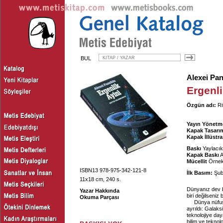
BUL
Alexei Pa
Ergenli
Özgün adı:
Ri
Yayın Yönetm
Kapak Tasarım
Kapak İllüstr
Baskı
Yaylacık
Kapak Baskı
A
Mücellit
Örnek 
ISBN13 978-975-342-121-8
İlk Basım:
Şub
11x18 cm, 240 s.
Dünyanız dev b
Yazar Hakkında
biri değilseniz
Okuma Parçası
Dünya nüfus
ayrıldı: Galaks
teknolojiye day
bilim ve teknol