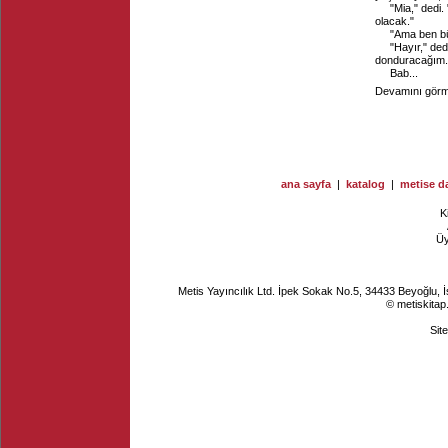
"Mia," dedi
olacak."
"Ama ben bü
"Hayır," ded
donduracağım." 
Bab...
Devamını görme
ana sayfa
|
katalog
|
metise da
K
Ü
Metis Yayıncılık Ltd. İpek Sokak No.5, 34433 Beyoğlu, 
© metiskitap
Sit