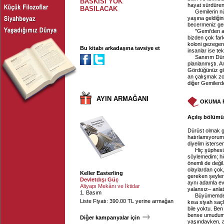
BASKISI YOK
hayat sürdüren
BASILACAK
Gemilerin n
yaşına geldiğin
becermeniz gere
"Gemi'den a
bizden çok fark
koloni gezegenl
Bu kitabı arkadaşına tavsiye et
insanlar ise tek
Sanırım Dün
planlanmıştı. A
Gördüğünüz gibi
an çalışmak zo
diğer Gemilerde
AYIN ARMAĞANI
OKUMA 
Açılış bölümü,
Dürüst olmak g
hatırlamıyorum 
diyelim isterse
Hiç şüphesi
söylemedim; hi
önemli de değil
olaylardan çok
Keller Easterling
gereken şeyler 
Devletdışı Güç
aynı adamla ev
Altyapı Mekânı ve İktidar
yalansız– anlatı
1. Basım
Büyümemden 
Liste Fiyatı: 390.00 TL yerine armağan
kısa siyah saçl
bile yoktu. Be
bense umudumu
Diğer kampanyalar için
yaşındayken, a