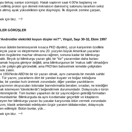
opu birkaç saniye sürmüştü. Hatalı saptırım saat 4.00'te başlamış ve
 edilmiş proton ışın demeti mıknatısın dairesel iç salonunu tararken sekiz
'de altmış ayak yükseklikten içine düşmüştü. İlk düşerek zemine çarpan,
k için bkz.
İLER GÖRÜŞLER
Androidler elektrikli koyun düşler mi?”, Virgül, Sayı 30-32, Ekim 1997
(onun âdetini benimseyerek kısaca PKD diyelim), uzun kariyerinin özellikle
birçok yazar ve eleştirmenin onu 20. yüzyılın büyük Amerikan yazarları
tiren övgülerine mazhar olmasına rağmen, sonuna kadar bir bilimkurgu
aldı. Birçok iyi bilimkurgu yazarı gibi, bir "tür" yazarından daha fazlası
amak hoşuna gitmiyor değildi, ama bilimkurgunun bir 'makus talih' olmadığını
u bir çelişki gibi görünebilir, ama PKD'den bahsetmek temelde çelişkiden
ek zaten.
ve 1950'lerde ABD'de bir tür yazarı olmak, aynı zamanda bir meslek sahibi
 Tür yazını, yazarlarını dört bir yandan kuşatır ve boğaz tokluğuna
arlar, bir yandan hızlı üretmek zorundadır, diğer yandan yazdıklarını
 yazınının okuyucuları istisnalar barındırmakla beraber, sıradan, ne istediğini
ak istemeyen 'tüketicilerdir') beğendirmek durumundadır. Dolayısıyla o türün
irlenmişlerdir. Tüm bunları yaparken de tür yayıncılığının getirdiği formatları
dadırlar. Bilimkurguda da aynı kısıtlamalar geçerlidir ve kitaplarını
teyen her bilimkurgu yazarı bu yasalar karşısında ödün vermek zorundadır.
zını, klasik anlamdaki edebiyatın özgür yaratım iddialarından, dolayısıyla
 edilmiştir. Bütün bunlar, yük...
k için bkz.