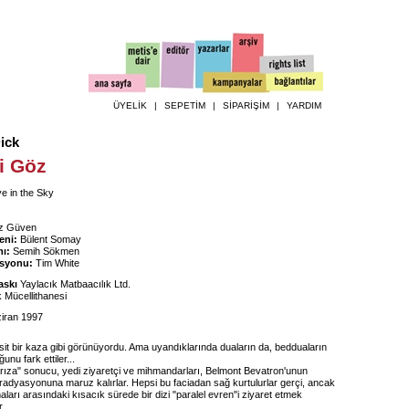
ÜYELİK
|
SEPETİM
|
SİPARİŞİM
|
YARDIM
Dick
i Göz
e in the Sky
z Güven
eni:
Bülent Somay
ı:
Semih Sökmen
asyonu:
Tim White
askı
Yaylacık Matbaacılık Ltd.
Mücellithanesi
iran 1997
sit bir kaza gibi görünüyordu. Ama uyandıklarında duaların da, bedduaların
nu fark ettiler...
 arıza" sonucu, yedi ziyaretçi ve mihmandarları, Belmont Bevatron'unun
adyasyonuna maruz kalırlar. Hepsi bu faciadan sağ kurtulurlar gerçi, ancak
arı arasındaki kısacık sürede bir dizi "paralel evren"i ziyaret etmek
r.