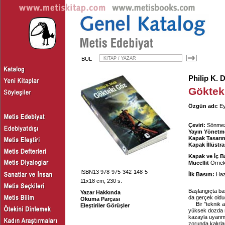
BUL
Philip K. 
Göktek
Özgün adı:
Ey
Çeviri:
Sönme
Yayın Yönetm
Kapak Tasarım
Kapak İllüstr
Kapak ve İç B
Mücellit
Örnek 
ISBN13 978-975-342-148-5
İlk Basım:
Haz
11x18 cm, 230 s.
Başlangıçta ba
Yazar Hakkında
da gerçek olduğu
Okuma Parçası
Bir "teknik
Eleştiriler Görüşler
yüksek dozda r
kazayla uyanmal
zorunda kalırla