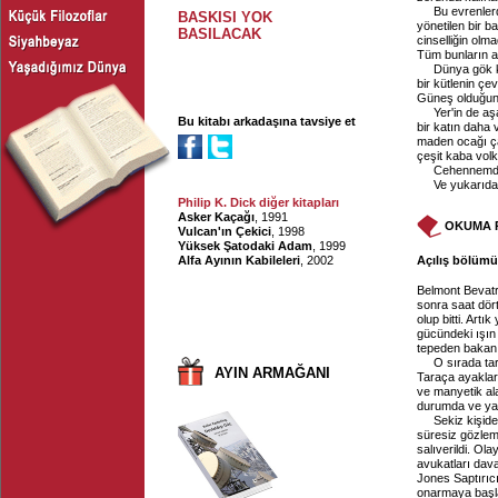
Bu evrenlerd
BASKISI YOK
yönetilen bir b
BASILACAK
cinselliğin olm
Tüm bunların 
Dünya gök k
bir kütlenin çe
Güneş olduğunu
Yer'in de aş
Bu kitabı arkadaşına tavsiye et
bir katın daha 
maden ocağı çal
çeşit kaba volka
Cehennemdi
Ve yukarıda 
Philip K. Dick diğer kitapları
Asker Kaçağı
, 1991
OKUMA 
Vulcan'ın Çekici
, 1998
Yüksek Şatodaki Adam
, 1999
Alfa Ayının Kabileleri
, 2002
Açılış bölümü,
Belmont Bevatro
sonra saat dört
olup bitti. Artı
gücündeki ışın
tepeden bakan b
O sırada ta
AYIN ARMAĞANI
Taraça ayakları
ve manyetik al
durumda ve yara
Sekiz kişide
süresiz gözleme
salıverildi. Ol
avukatları dava 
Jones Saptırıcıs
onarmaya başl