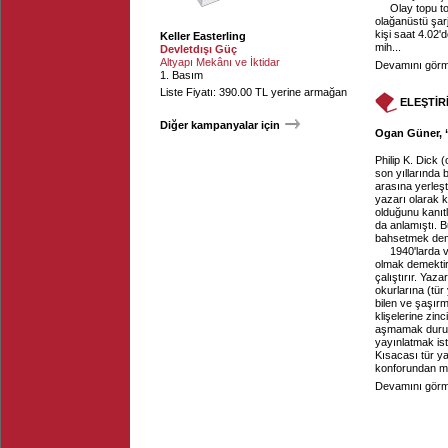
Olay topu t
olağanüstü şarj
kişi saat 4.02
Keller Easterling
mih...
Devletdışı Güç
Altyapı Mekânı ve İktidar
Devamını görme
1. Basım
Liste Fiyatı: 390.00 TL yerine armağan
ELEŞTİR
Diğer kampanyalar için
Ogan Güner, “
Philip K. Dick 
son yıllarında 
arasına yerleş
yazarı olarak k
olduğunu kanıtl
da anlamıştı. B
bahsetmek dem
1940'larda 
olmak demektir.
çalıştırır. Yaz
okurlarına (tür
bilen ve şaşırm
klişelerine zinc
aşmamak durumun
yayınlatmak is
Kısacası tür ya
konforundan men
Devamını görme