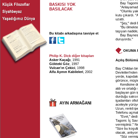
Bay Tagomi,
BASKISI YOK
"Anlayamad
BASILACAK
"Olumlu yak
kutu çıkardı. "
uzattı.
"Şey," dedi 
"Bu ölmekte
taşıyan nadide
Bu kitabı arkadaşına tavsiye et
Bay Baynes k
duruyordu."
OKUMA 
Philip K. Dick diğer kitapları
Asker Kaçağı
, 1991
Açılış Bölümü,
Gökteki Göz
, 1997
Vulcan'ın Çekici
, 1998
Bay Childan bi
Alfa Ayının Kabileleri
, 2002
Devletleri'nde
yerde, kapıdak
görünce, müşte
Kendisine d
aldı ve ortalığ
başlayan gün iç
durduğu saksısı
işadamları ofi
AYIN ARMAĞANI
aceleyle yürüyo
Uzun, renkli ipe
Telefonu açmak 
"Evet," dedi
Tagomi. İç Sav
vermiştiniz." N
"Size bu koşul
olacak, anlıyo
"Söz vermiş 