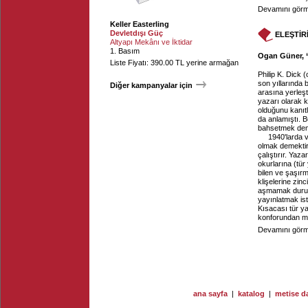
Devamını görme
Keller Easterling
Devletdışı Güç
ELEŞTİR
Altyapı Mekânı ve İktidar
1. Basım
Ogan Güner, “
Liste Fiyatı: 390.00 TL yerine armağan
Philip K. Dick 
son yıllarında 
Diğer kampanyalar için
arasına yerleş
yazarı olarak k
olduğunu kanıtl
da anlamıştı. B
bahsetmek dem
1940'larda 
olmak demektir.
çalıştırır. Yaz
okurlarına (tür
bilen ve şaşırm
klişelerine zinc
aşmamak durumun
yayınlatmak is
Kısacası tür ya
konforundan men
Devamını görme
ana sayfa
|
katalog
|
metise da