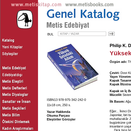
BUL
Philip K. 
Yüksek
Özgün adı:
Th
Çeviri:
Dost K
Yayın Yönetm
Kapak Tasarım
Kapak İllüstr
Kapak ve İç B
Mücellit
Sistem
ISBN13 978-975-342-242-0
İlk Basım:
Ağu
11x18 cm, 250 s.
Eğer... İkinci
Yazar Hakkında
Japonlar, biri 
Okuma Parçası
muhafazakâr Ja
Eleştiriler Görüşler
bugünküne çok
insanların yaş
Dick bize bö