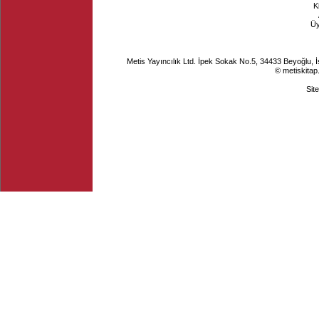
K
Ü
Metis Yayıncılık Ltd. İpek Sokak No.5, 34433 Beyoğlu, 
© metiskitap
Sit