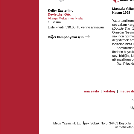
Mustafa Yelken
Keller Easterling
Kasım 1998
Devletdışı Güç
Altyapı Mekânı ve İktidar
Yazar anti komü
1. Basım
sosyalizm karş
Liste Fiyatı: 390.00 TL yerine armağan
(
Double Star
, 
Örneğin "beyin
sakınca görmüyo
Diğer kampanyalar için
değiştirmek am
loblarına biraz
Komünistleri
önderin buyrukla
şeyi bildiğini,
görmezlikten ge
İkiz Yıldız
'd
ana sayfa
|
katalog
|
metise da
K
Ü
Metis Yayıncılık Ltd. İpek Sokak No.5, 34433 Beyoğlu, 
© metiskitap