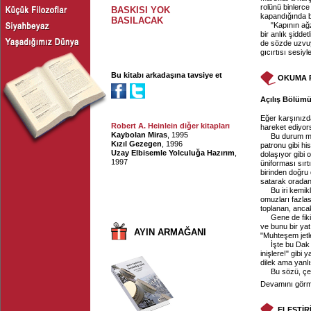
rolünü binlerce
BASKISI YOK
kapandığında bi
BASILACAK
"Kapının ağ
bir anlık şidde
de sözde uzvuy
gıcırtısı sesiyl
Bu kitabı arkadaşına tavsiye et
OKUMA 
Açılış Bölümü,
Eğer karşınızda
Robert A. Heinlein diğer kitapları
hareket ediyors
Kaybolan Miras
, 1995
Bu durum man
Kızıl Gezegen
, 1996
patronu gibi hi
Uzay Elbisemle Yolculuğa Hazırım
,
dolaşıyor gibi
1997
üniforması sır
birinden doğru 
satarak oradan 
Bu iri kemik
omuzları fazlas
toplanan, ancak
Gene de fik
ve bunu bir yat
AYIN ARMAĞANI
"Muhteşem jetle
İşte bu Dak 
inişlere!" gibi
dilek ama yanlı
Bu sözü, çen
Devamını görme
ELEŞTİR