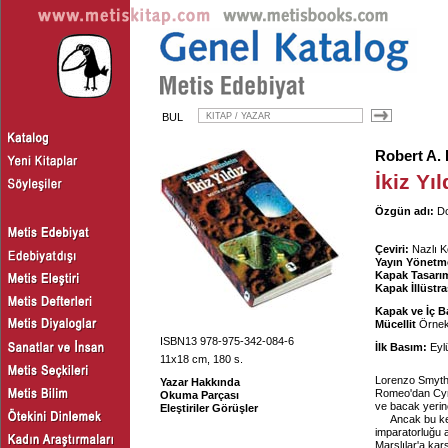
BUL
Robert A. 
İkiz Yıl
Özgün adı:
Do
Çeviri:
Nazlı K
Yayın Yönetm
Kapak Tasarım
Kapak İllüstr
Kapak ve İç B
Mücellit
Örnek 
ISBN13 978-975-342-084-6
İlk Basım:
Eyl
11x18 cm, 180 s.
Lorenzo Smythe
Yazar Hakkında
Romeo'dan Cyra
Okuma Parçası
ve bacak yerine
Eleştiriler Görüşler
Ancak bu ke
imparatorluğu 
Marslılar'a ka