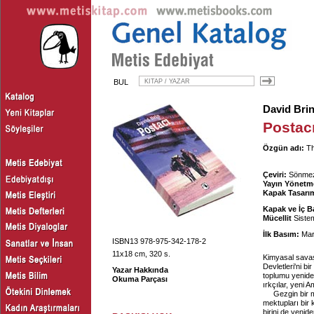
BUL
David Bri
Postac
Özgün adı:
Th
Çeviri:
Sönme
Yayın Yönetm
Kapak Tasarım
Kapak ve İç B
Mücellit
Sistem
İlk Basım:
Mar
ISBN13 978-975-342-178-2
11x18 cm, 320 s.
Kimyasal savaş b
Devletleri'ni b
Yazar Hakkında
toplumu yeniden
Okuma Parçası
ırkçılar, yeni 
Gezgin bir m
mektupları bir
birini de yenid