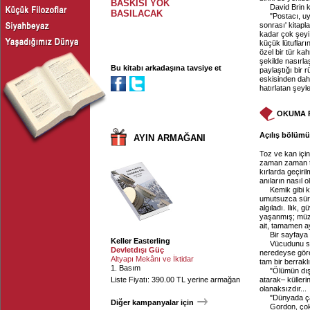
BASKISI YOK
David Brin 
BASILACAK
"Postacı, u
sonrası' kitapla
kadar çok şeyi
küçük lütufları
özel bir tür ka
şekilde nasırl
Bu kitabı arkadaşına tavsiye et
paylaştığı bir 
eskisinden daha
hatırlatan şeyle
OKUMA 
Açılış bölümü,
AYIN ARMAĞANI
Toz ve kan için
zaman zaman t
kırlarda geçiri
anıların nasıl 
Kemik gibi k
umutsuzca sürün
algıladı. Ilık,
yaşanmış; müzik
ait, tamamen ay
Bir sayfaya 
Keller Easterling
Vücudunu se
Devletdışı Güç
neredeyse göre
Altyapı Mekânı ve İktidar
tam bir berrakl
1. Basım
"Ölümün dışın
Liste Fiyatı: 390.00 TL yerine armağan
atarak– külleri
olanaksızdır...
"Dünyada çar
Diğer kampanyalar için
Gordon, çok