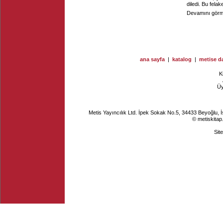
diledi. Bu fela
Devamını görme
ana sayfa
|
katalog
|
metise da
K
Ü
Metis Yayıncılık Ltd. İpek Sokak No.5, 34433 Beyoğlu, 
© metiskitap
Sit