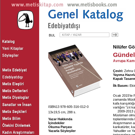
BUL
Nilüfer Gö
Gündel
Avrupa Kamus
Çeviri:
Zehra C
Yayıma Hazırl
Kapak Tasarım
İlk Basım:
Eki
Ocak 2015’te Pa
zamanda Müslüm
kafa karışıklığ
ISBN13 978-605-316-012-0
varlığını “zıt 
2009-2013 y
13x19,5 cm, 288 s.
Müslüman olmay
Yazar Hakkında
toplantılarında
İçindekiler
Araştırmanın a
Okuma Parçası
karikatürler, ka
Yazarla Söyleşiler
Yahudiler ve Ya
tartışmalara ve