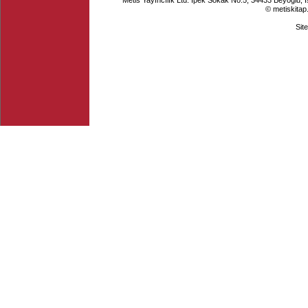
Metis Yayıncılık Ltd. İpek Sokak No.5, 34433 Beyoğlu, 
© metiskitap
Sit