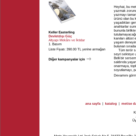
Heyhat, bu met
yazmak zorund
yazmayı tamamla
ürünü olan bu k
yaşadıkları ge
anahtarlar sunm
bununla birlikt
Keller Easterling
tutulamayacağın
Devletdışı Güç
kanıları altüs
Altyapı Mekânı ve İktidar
yaşam deneyimle
1. Basım
bulunan sırada
Liste Fiyatı: 390.00 TL yerine armağan
Tüm terör s
seyri sekteye 
Belli bir serse
Diğer kampanyalar için
saldırıda yaşa
onarmaya, topl
soyutlamayı, pa
Devamını görme
ana sayfa
|
katalog
|
metise da
K
Ü