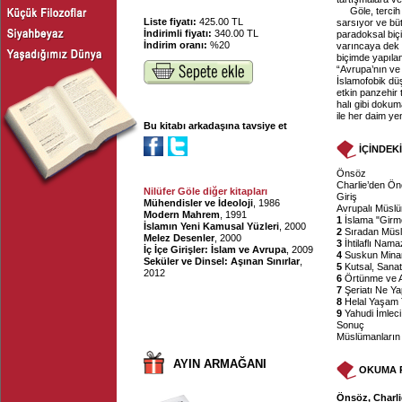
Göle, terci
Liste fiyatı:
425.00 TL
sarsıyor ve büt
İndirimli fiyatı:
340.00 TL
paradoksal biç
İndirim oranı:
%20
varıncaya dek
biçimde yapılan
“Avrupa’nın ve 
İslamofobik düş
etkin panzehir 
halı gibi dokum
ile her daim ye
Bu kitabı arkadaşına tavsiye et
İÇİNDEK
Önsöz
Charlie’den Ön
Nilüfer Göle diğer kitapları
Giriş
Mühendisler ve İdeoloji
, 1986
Avrupalı Müsl
Modern Mahrem
, 1991
1
İslama "Girm
İslamın Yeni Kamusal Yüzleri
, 2000
2
Sıradan Müs
Melez Desenler
, 2000
3
İhtilaflı Nam
İç İçe Girişler: İslam ve Avrupa
, 2009
4
Suskun Minare
Seküler ve Dinsel: Aşınan Sınırlar
,
5
Kutsal, Sanat
2012
6
Örtünme ve Ak
7
Şeriatı Ne Y
8
Helal Yaşam T
9
Yahudi İmleci
Sonuç
Müslümanların
AYIN ARMAĞANI
OKUMA 
Önsöz, Charli