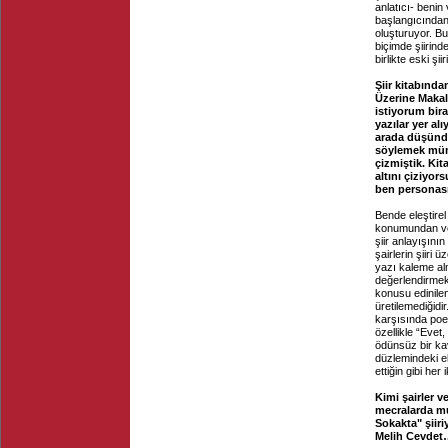
anlatıcı- benin
başlangıcından 
oluşturuyor. Bu
biçimde şiirind
birlikte eski şi
Şiir kitabınd
Üzerine Makale
istiyorum bir
yazılar yer al
arada düşünd
söylemek mümk
çizmiştik. Ki
altını çiziyor
ben personası
Bende eleştirel 
konumundan ve o
şiir anlayışının
şairlerin şiiri 
yazı kaleme al
değerlendirmek 
konusu edinilen
üretilemediğidir
karşısında poeti
özellikle “Evet,
ödünsüz bir kav
düzlemindeki e
ettiğin gibi her
Kimi şairler v
mecralarda mu
Sokakta" şiir
Melih Cevdet…