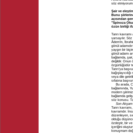
söz etmiyorum
Şair ve eleşti
Bunu şiirleri
açısından ger
"Spinoza Okuma
özün birliği i
Tanrı kavramı a
varsayılır. Söz 
Âdem’in, İbrahi
gönül adamıdır
yaygın bir biçi
gönül adamı ar
bağlamda, şair,
değildir. Onun 
özgürlüğüdür te
Tanrı'ya başvur
bağışlayıcılığı s
veya dile getiri
sıfatına başvur
Bu arada, Cu
bağlamında, Yu
modern şiirimiz
bağlamda geliş
söz konusu. Tan
Son Akşam
Tanrı kavramı, 
kavramdır. İnsa
düzenleyen, sın
olduğu düşünces
özdeştir, bir v
içeriğini oluşt
konuşmam doğ