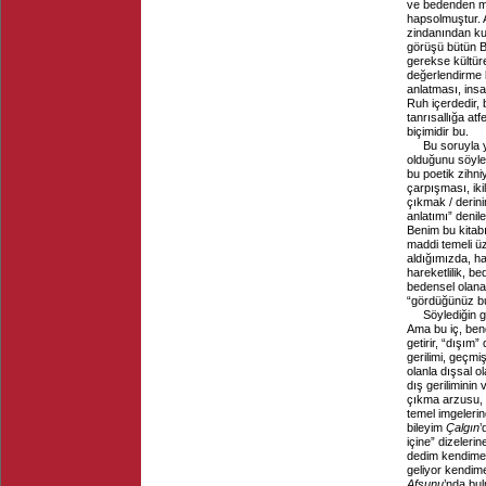
ve bedenden me
hapsolmuştur. A
zindanından ku
görüşü bütün B
gerekse kültüre
değerlendirme bi
anlatması, ins
Ruh içerdedir, 
tanrısallığa atf
biçimidir bu.
Bu soruyla y
olduğunu söylem
bu poetik zihni
çarpışması, ikili
çıkmak / derinin
anlatımı” denileb
Benim bu kitabı
maddi temeli üze
aldığımızda, ha
hareketlilik, b
bedensel olana 
“gördüğünüz b
Söylediğin g
Ama bu iç, bend
getirir, “dışım”
gerilimi, geçmiş
olanla dışsal ola
dış geriliminin
çıkma arzusu, 
temel imgelerin
bileyim
Çalgın
’
içine” dizeleri
dedim kendime/
geliyor kendim
Afsunu
’nda bul