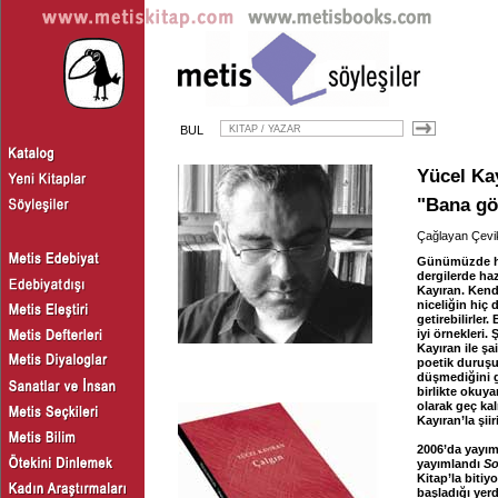
BUL
Yücel Ka
"Bana gör
Çağlayan Çevi
Günümüzde hem 
dergilerde haz
Kayıran. Kendi
niceliğin hiç 
getirebilirler
iyi örnekleri.
Kayıran ile şa
poetik duruşu 
düşmediğini gö
birlikte okuya
olarak geç ka
Kayıran’la şii
2006’da yayı
yayımlandı
So
Kitap’la bitiy
başladığı yer