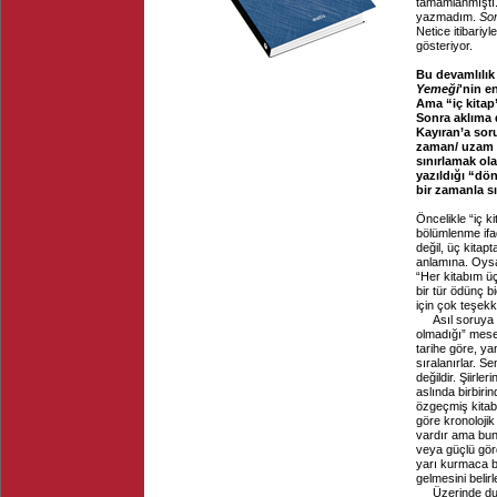
tamamlanmıştı
yazmadım.
So
Netice itibari
gösteriyor.
Bu devamlılık 
Yemeği
'nin e
Ama “iç kitap”
Sonra aklıma 
Kayıran’a sor
zaman/ uzam b
sınırlamak ola
yazıldığı “dön
bir zamanla sın
Öncelikle “iç k
bölümlenme ifad
değil, üç kitap
anlamına. Oysa
“Her kitabım üç
bir tür ödünç b
için çok teşek
Asıl soruya 
olmadığı” mesel
tarihe göre, ya
sıralanırlar. Se
değildir. Şiirler
aslında birbirind
özgeçmiş kitabı 
göre kronolojik
vardır ama bunu
veya güçlü gördü
yarı kurmaca bi
gelmesini belir
Üzerinde dur