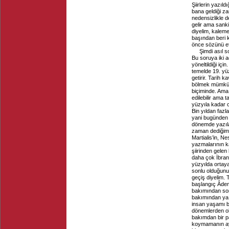
Şiirlerin yazıldı
bana geldiği za
nedensizlikle de 
gelir ama sanki
diyelim, kaleme
başından beri k
önce sözünü et
Şimdi asıl s
Bu soruya iki 
yöneltildiği iç
temelde 19. yüz
getirir. Tarih 
bölmek mümkün
biçiminde. Ama
edilebilir ama 
yüzyıla kadar o
Bin yıldan fazl
yani bugünden 
dönemde yazıla
zaman dediğim, 
Martialis’in, Ne
yazmalarının ka
şiirinden gelen
daha çok İbrani
yüzyılda ortaya
sonlu olduğunu
geçiş diyelim. 
başlangıç Âdem
bakımından son
bakımından ya 
insan yaşamı b
dönemlerden olu
bakımdan bir pa
koymamanın ayır