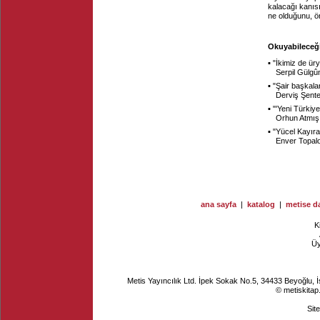
kalacağı kanısı
ne olduğunu, ö
Okuyabileceği
▪ "
İkimiz de üry
Serpil Gülgû
▪ "
Şair başkala
Derviş Şent
▪ "
'Yeni Türkiye
Orhun Atmış
▪ "
Yücel Kayıran
Enver Topal
ana sayfa
|
katalog
|
metise da
K
Ü
Metis Yayıncılık Ltd. İpek Sokak No.5, 34433 Beyoğlu, 
© metiskitap
Sit