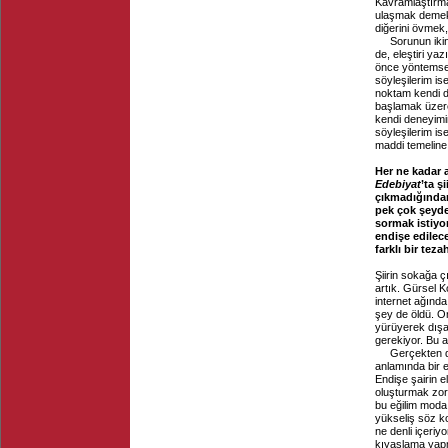
Kavramlaştırma,
ulaşmak demekti
diğerini övmek, 
Sorunun ikin
de, eleştiri y
önce yöntemsel 
söyleşilerim is
noktam kendi de
başlamak üzere
kendi deneyimim
söyleşilerim is
maddi temeline
Her ne kadar 
Edebiyat
’ta ş
çıkmadığından
pek çok şeyden
sormak istiyo
endişe edilece
farklı bir tez
Şiirin sokağa 
artık. Gürsel K
internet ağınd
şey de öldü. O
yürüyerek dışa
gerekiyor. Bu a
Gerçekten de
anlamında bir e
Endişe şairin e
oluşturmak zoru
bu eğilim moda
yükseliş söz ko
ne denli içeri
kıyaslama yapma