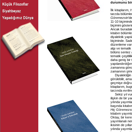
durumunu bira
İlk kitaplarım,
H
tarzda bölümlenm
Göremezsin
’d
11-10 biçimind
biçimini göster
Ancak buradaki 
kitabın bölümle
diyalektik yapı
biçiminde. Sade
düzenleme vardı
algı ve tematik
bölünü sentez a
tematik çeşitli
daha geniş bir 
yapılandırdığım
zamanına gönd
zamanının şimd
Diyalektiğin
görülebilir, am
geçmişe doğru 
kitaplarım, bu
tarzında evrilm
Sekiz yıl vu
ilişkin de bir ya
yılında yayımlan
başında kitabım
Hiç Göremezs
kitabım yayımla
Oktay, bir kere
yayımlanalı ner
ikisinin de yıl
yılında yayım