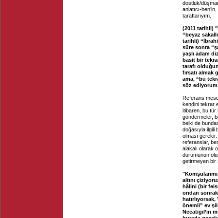
dostluk/düşmanl
anlatıcı-ben’i
taraftarıyım.
(2011 tarihli)
“beyaz sakall
tarihli) “İbra
süre sonra “şa
yaşlı adam di
basit bir tekr
tarafı olduğu
fırsatı almak 
ama, “bu tekra
söz ediyorum.
Referans mesele
kendini tekrar 
itibaren, bu tür
göndermeler, be
belki de bundan
doğasıyla ilgili
olması gerekir.
referanslar, ben
alakalı olarak o
durumunun oluşt
getirmeyen bir 
"Komşularımız
altını çiziyor
hâlini (bir fel
ondan sonraki 
hatırlıyorsak
önemli” ev şii
Necatigil’in m