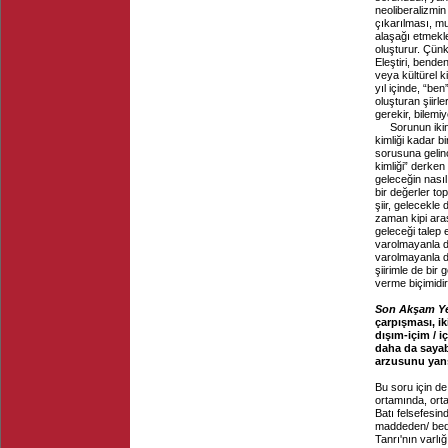
neoliberalizmi
çıkarılması, muh
alaşağı etmekle
oluşturur. Çünk
Eleştiri, bende
veya kültürel ki
yıl içinde, “be
oluşturan şiir
gerekir, bilemi
Sorunun ikin
kimliği kadar b
sorusuna gelinc
kimliği” derken 
geleceğin nasıl o
bir değerler t
şiir, gelecekle 
zaman kipi aras
geleceği talep e
varolmayanla değ
varolmayanla de
şiirimle de bir
verme biçimidir.
Son Akşam Y
çarpışması, ikil
dışım-içim / iç
daha da sayab
arzusunu yans
Bu soru için de
ortamında, ort
Batı felsefesin
maddeden/ bede
Tanrı'nın varlı