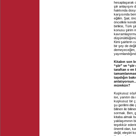
hesaplaşarak ol
şiir anlayışını
hakkında dosyal
karşısında benc
eğilim. Şair, ön
öncelikle kend
birlikte, Türk ş
konusu şiirim 
kavramlaştırmal
düşünüldüğünü 
Kimi şairlerin 
bir şey de deği
demeyeceğim, k
yayımlandığınd
Kitabın son bö
“şiir” ve “şii
taraftan o en 
tamamlanması. 
taşıdığın bakış
anlatıyorsun… 
mümkün?
Kuşkusuz söyle
ise, yanıtın d
kuşkusuz bir ç
şu gerilimi dil
bilinen ile bil
sormak. Ben, g
kitaba almak ba
yaklaşımının bi
teşekkür ederi
önemli olan, ka
değil, eleştiri 