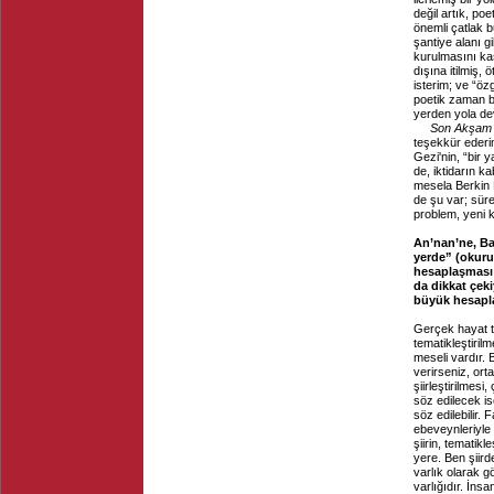
değil artık, po
önemli çatlak 
şantiye alanı gi
kurulmasını ka
dışına itilmiş, 
isterim; ve “ö
poetik zaman b
yerden yola de
Son Akşam
teşekkür ederim,
Gezi'nin, “bir y
de, iktidarın k
mesela Berkin 
de şu var; sür
problem, yeni 
An’nan’ne, Ba
yerde” (okuru
hesaplaşması (
da dikkat çek
büyük hesapla
Gerçek hayat te
tematikleştirilm
meseli vardır. 
verirseniz, ort
şiirleştirilmes
söz edilecek is
söz edilebilir.
ebeveynleriyle 
şiirin, tematik
yere. Ben şiirde 
varlık olarak 
varlığıdır. İnsa