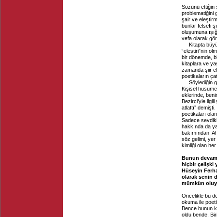
Sözünü ettiğin 
problematiğini
şair ve eleştir
bunlar felsefi ş
oluşumuna ışığı 
vefa olarak gö
Kitapta büy
“eleştiri”nin ol
bir dönemde, bir
kitaplara ve ya
zamanda şiir e
poetikaların ça
Söylediğin 
Kişisel husume
eklerinde, ben
Bezirci’yle ilg
atlattı” demişt
poetikaları ola
Sadece sevdikle
hakkında da yaz
bakımından. Ahm
söz gelimi, yer
kimliği olan her 
Bunun devamın
hiçbir çelişki
Hüseyin Ferha
olarak senin 
mümkün oluyo
Öncelikle bu de
okuma ile poetik
Bence bunun ka
oldu bende. Biri