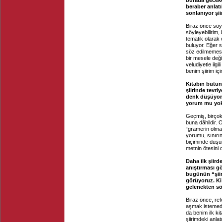
burada geceko
beraber anlat
sonlanıyor şiir
Biraz önce söyl
söyleyebilirim,
tematik olarak 
buluyor. Eğer 
söz edilmemesi
bir mesele deği
veludiyetle ilgi
benim şiirim i
Kitabın bütünü
şiirinde tevri
denk düşüyor. 
yorum mu yoks
Geçmiş, birço
buna dâhildir. 
“gramerin olmad
yorumu, sınırın
biçiminde düşü
metnin ötesini 
Daha ilk şiir
anıştırması g
bugünün “şiir 
görüyoruz. Ki 
gelenekten sö
Biraz önce, re
aşmak istemedim
da benim ilk ki
şiirimdeki anla