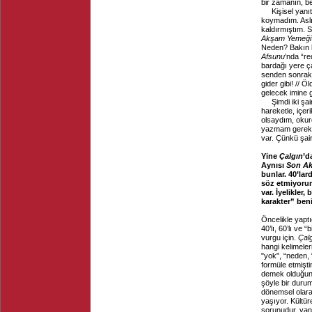
bir zamanın, bel
Kişisel yanıt
koymadım. Aslın
kaldırmıştım. S
Akşam Yemeği
Neden? Bakın b
Afsunu
’nda “req
bardağı yere ça
senden sonraki 
gider gibi! // 
gelecek imine g
Şimdi iki şai
hareketle, içeri
olsaydım, okur
yazmam gerekece
var. Çünkü şair
Yine
Çalgın
’d
Aynısı
Son A
bunlar. 40’lar
söz etmiyorum
var. İyelikler,
karakter” ben
Öncelikle yaptı
40’lı, 60’lı ve 
vurgu için.
Çal
hangi kelimeleri
"yok", “neden, 
formüle etmişt
demek olduğun
şöyle bir duru
dönemsel olara
yaşıyor. Kültüre
sorunudur, yani