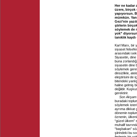
Her ne kadar 
üzere, birçok
yapıyorsun. 
mümkün. Yanıl
Gezi’nin yazıl
şiirlerin birç
söylemek de m
yok” diyorsun.
tanıklık kaydı
Karl Marx, bir y
siyaset felsefe
arasındaki sek
Siyasetin, dine
buna zorlandığı
siyasetin dine
söylemek gereki
dinsizlikle, atei
eleştirisini de 
bitendeki yanlış
haline gelmiş bir
değildir. Kuşku
gerektirir.
Son Akşam 
buradaki toplumc
söylemek isteri
ayrıma dikkat 
dönemin toplum
öznenin, ülken
“güzel ülkem” 
muhalif tavrın
“başbakan” söz
şiirindeki bu s
ilerlemiş bir yo