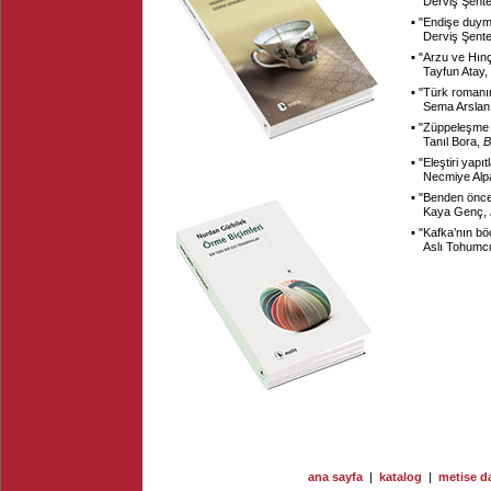
Derviş Şent
▪ "
Endişe duym
Derviş Şent
▪ "
Arzu ve Hınç
Tayfun Atay,
▪ "
Türk romanın
Sema Arslan
▪ "
Züppeleşme k
Tanıl Bora,
B
▪ "
Eleştiri yapı
Necmiye Alp
▪ "
Benden önce 
Kaya Genç,
▪ "
Kafka’nın bö
Aslı Tohumc
ana sayfa
|
katalog
|
metise da