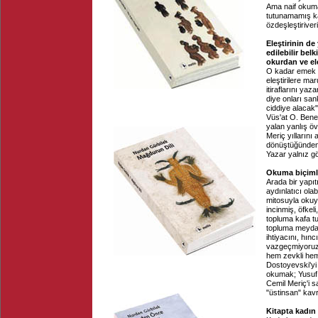
Ama naif okuma 
tutunamamış k
özdeşleştiriver
Eleştirinin d
edilebilir bel
okurdan ve el
O kadar emek v
eleştirilere ma
itiraflarını y
diye onları san
ciddiye alacak"
Vüs'at O. Bener
yalan yanlış öv
Meriç yıllarını 
dönüştüğünden s
Yazar yalnız g
Okuma biçimler
Arada bir yapı
aydınlatıcı ola
mitosuyla okuy
incinmiş, öfkel
topluma kafa t
topluma meydan
ihtiyacını, hın
vazgeçmiyoruz?
hem zevkli hem
Dostoyevski'yi 
okumak; Yusuf 
Cemil Meriç'i 
"üstinsan" kav
Kitapta kadın