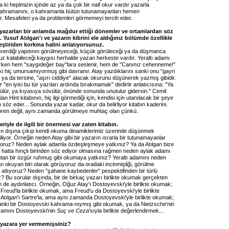
ki hepimizin içinde az ya da çok bir naif okur vardır yazarla
ahramanını, o kahramanla bütün tutunamayanları hemen
ir. Mesafeleri ya da problemleri görmemeyi tercih eder.
e yazarları bir anlamda mağdur ettiği dönemler ve ortamlardan söz
ki. Yusuf Atılgan'ı ve yazarın kibrini ele aldığınız bölümde özellikle
eştiriden korkma halini anlatıyorsunuz.
erdiği yapıtının görülmeyeceği, küçük görüleceği ya da düşmanca
ruz kalabileceği kaygısı herhalde yazan herkeste vardır. Yeraltı adamı
azarken hem "saygıdeğer bay"lara seslenir, hem de "Canınız cehenneme!"
ki hiç umursamıyormuş gibi davranır. Atay yazdıklarını sanki onu "gayri
 ya da tersine, "aşırı ciddiye" alacak okurunu düşünerek yazmış gibidir.
 "en iyisi bu tür yazıları ardında bırakmamak" dedirtir anlatıcısına: "Ya
ülür, ya kıyasıya sövülür, önünde sonunda unutulur gidersin." Cemil
alan Hint kitabının, hiç ilgi görmediği için, kendisi için utanılacak bir şeye
öz eder... Sonunda yazar kadar, okur da belirliyor kitabın kaderini.
ören değil, aynı zamanda görülmeye muhtaç olan çünkü.
iyle de ilgili bir önermesi var zaten kitabın.
tın dışına çıkıp kendi okuma dinamiklerimiz üzerinde düşünmek
biliyor. Örneğin neden Atay gibi bir yazarın ısrarla bir tutunamayanlar
oruz? Neden aylak adamla özdeşleşmeye yatkınız? Ya da Atılgan bize
i, hatta hınçlı birinden söz ediyor olmasına rağmen neden aylak adamı
utan bir özgür ruhmuş gibi okumaya yatkınız? Yeraltı adamını neden
 okuyan biri olarak görüyoruz da oradaki incinmişliği, görülme
cı atlıyoruz? Neden "şahane kaybedenler" pespektifinden bir türlü
 Bu sorular dışında, bir de birkaç yazarı birlikte okumak gerçekten
 de aydınlatıcı. Örneğin, Oğuz Atay'ı Dostoyevski'yle birlikte okumak;
Freud'la birlikte okumak, ama Freud'u da Dostoyevski'yle birlikte
Atılgan'ı Sartre'la, ama aynı zamanda Dostoyevski'yle birlikte okumak;
sanki bir Dostoyevski kahrama-nıymış gibi okumak, ya da Nietzsche'nin
ramını Dostoyevski'nin
Suç ve Ceza
'sıyla birlikte değerlendirmek...
 yazara yer vermemişsiniz?