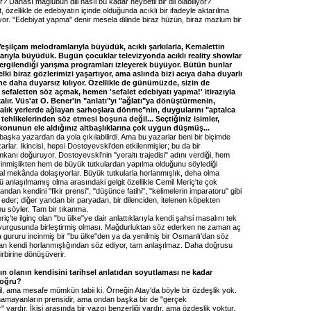
r? Dahası mağlubun dili nasıl bu kadar heybetli bir dil olabiliyor?
ellikle de edebiyatın içinde olduğunda acıklı bir ifadeyle aktarılma
riyor. "Edebiyat yapma" denir mesela dilinde biraz hüzün, biraz mazlum bir
şilçam melodramlarıyla büyüdük, acıklı şarkılarla, Kemalettin
rıyla büyüdük. Bugün çocuklar televizyonda acıklı reality showlar
sergilendiği yarışma programları izleyerek büyüyor. Bütün bunlar
lki biraz gözlerimizi yaşartıyor, ama aslında bizi acıya daha duyarlı
ine daha duyarsız kılıyor. Özellikle de günümüzde, sizin de
 sefaletten söz açmak, hemen 'sefalet edebiyatı yapma!' itirazıyla
kalır. Vüs'at O. Bener'in "anlatı"yı "ağlatı"ya dönüştürmenin,
balık yerlerde ağlayan sarhoşlara dönme"nin, duygularını "aptalca
tehlikelerinden söz etmesi boşuna değil... Seçtiğiniz isimler,
konunun ele aldığınız altbaşlıklarına çok uygun düşmüş...
başka yazardan da yola çıkılabilirdi. Ama bu yazarlar beni bir biçimde
arlar. İkincisi, hepsi Dostoyevski'den etkilenmişler; bu da bir
mkanı doğuruyor. Dostoyevski'nin "yeraltı trajedisi" adını verdiği, hem
inmişlikten hem de büyük tutkulardan yapılma olduğunu söylediği
al mekânda dolaşıyorlar. Büyük tutkularla horlanmışlık, deha olma
ürlü anlaşılmamış olma arasındaki gelgit özellikle Cemil Meriç'te çok
 yandan kendini "fikir prensi", "düşünce fatihi", "kelimelerin imparatoru" gibi
if eder; diğer yandan bir paryadan, bir dilenciden, itelenen köpekten
nu söyler. Tam bir tıkanma.
e ilginç olan "bu ülke"ye dair anlattıklarıyla kendi şahsi masalını tek
vurgusunda birleştirmiş olması. Mağdurluktan söz ederken ne zaman aç
 gururu incinmiş bir "bu ülke"den ya da yenilmiş bir Osmanlı'dan söz
an kendi horlanmışlığından söz ediyor, tam anlaşılmaz. Daha doğrusu
irbirine dönüşüverir.
ın olanın kendisini tarihsel anlatıdan soyutlaması ne kadar
oğru?
l, ama mesafe mümkün tabii ki. Örneğin Atay'da böyle bir özdeşlik yok.
unamayanların prensidir, ama ondan başka bir de "gerçek
 vardır. İkisi arasında bir yazgı benzerliği vardır, ama özdeşlik yoktur.