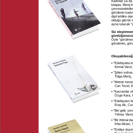
Kadınlar ya da 
kitapta. Meriç'i
çevresindekiler
görülenin kadın
dişil tehlike o
olduğu gibi bi
ayna tutacak "
Siz eleştirme
gördüğünüzü g
Öyle "görülmed
görülenim, gör
Okuyabileceği
▪ "
Edebiyatta 
Kemal Varol
▪ "
Şölen sofras
Tolga Meriç,
▪ "
Metnin hemen
Can Tezel,
K
▪ "
Kavramlar o
Özge Kara,
▪ "
Edebiyatın f
Eray Ak,
Cum
▪ "
Biri gelir, ye
Yılmaz Varol
▪ "
Bir ihtimal d
İrfan Aktan,
▪ "
Endişe duym