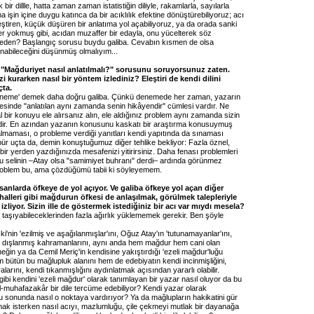
k bir dillle, hatta zaman zaman istatistiğin diliyle, rakamlarla, sayılarla
a işin içine duygu katınca da bir acıklılık efektine dönüştürebiliyoruz; acı
ştiren, küçük düşüren bir anlatıma yol açabiliyoruz, ya da orada sanki
ler yokmuş gibi, acıdan muzaffer bir edayla, onu yücelterek söz
Neden? Başlangıç sorusu buydu galiba. Cevabın kısmen de olsa
unabileceğini düşünmüş olmalıyım...
a "Mağduriyet nasıl anlatılmalı?" sorusunu soruyorsunuz zaten.
izi kurarken nasıl bir yöntem izlediniz? Eleştiri de kendi dilini
çta.
deneme' demek daha doğru galiba. Çünkü denemede her zaman, yazarın
şesinde "anlatılan aynı zamanda senin hikâyendir" cümlesi vardır. Ne
bir konuyu ele alırsanız alın, ele aldığınız problem aynı zamanda sizin
dir. En azından yazanın konusunu kaskatı bir araştırma konusuymuş
almaması, o probleme verdiği yanıtları kendi yapıtında da sınaması
bür uçta da, demin konuştuğumuz diğer tehlike bekliyor: Fazla öznel,
bir yerden yazdığınızda mesafenizi yitirirsiniz. Daha fenası problemleri
u selinin –Atay olsa "samimiyet buhranı" derdi– ardında görünmez
. Problem bu, ama çözdüğümü tabii ki söyleyemem.
sanlarda öfkeye de yol açıyor. Ve galiba öfkeye yol açan diğer
alleri gibi mağdurun öfkesi de anlaşılmak, görülmek talepleriyle
t izliyor. Sizin ille de göstermek istediğiniz bir acı var mıydı mesela?
taşıyabileceklerinden fazla ağırlık yüklememek gerekir. Ben şöyle
n 'ezilmiş ve aşağılanmışlar'ını, Oğuz Atay'ın 'tutunamayanlar'ını,
ın dışlanmış kahramanlarını, aynı anda hem mağdur hem cani olan
neğin ya da Cemil Meriç'in kendisine yakıştırdığı 'ezeli mağdur'luğu
bütün bu mağlupluk alanını hem de edebiyatın kendi incinmişliğini,
alarını, kendi tıkanmışlığını aydınlatmak açısından yararlı olabilir.
ibi kendini 'ezeli mağdur' olarak tanımlayan bir yazar nasıl oluyor da bu
l-muhafazakâr bir dile tercüme edebiliyor? Kendi yazar olarak
u sonunda nasıl o noktaya vardırıyor? Ya da mağlupların hakikatini gür
rmak isterken nasıl acıyı, mazlumluğu, çile çekmeyi mutlak bir dayanağa