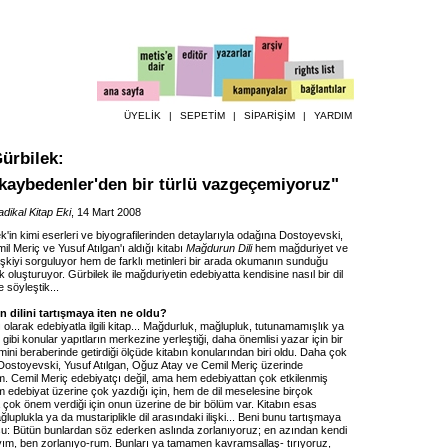
ÜYELİK
|
SEPETİM
|
SİPARİŞİM
|
YARDIM
ürbilek
:
kaybedenler'den bir türlü vazgeçemiyoruz"
dikal Kitap Eki
, 14 Mart 2008
'in kimi eserleri ve biyografilerinden detaylarıyla odağına Dostoyevski,
l Meriç ve Yusuf Atılgan'ı aldığı kitabı
Mağdurun Dili
hem mağduriyet ve
ilişkiyi sorguluyor hem de farklı metinleri bir arada okumanın sunduğu
 oluşturuyor. Gürbilek ile mağduriyetin edebiyatta kendisine nasıl bir dil
 söyleştik...
n dilini tartışmaya iten ne oldu?
lı olarak edebiyatla ilgili kitap... Mağdurluk, mağlupluk, tutunamamışlık ya
 gibi konular yapıtların merkezine yerleştiği, daha önemlisi yazar için bir
ini beraberinde getirdiği ölçüde kitabın konularından biri oldu. Daha çok
 Dostoyevski, Yusuf Atılgan, Oğuz Atay ve Cemil Meriç üzerinde
. Cemil Meriç edebiyatçı değil, ama hem edebiyattan çok etkilenmiş
m edebiyat üzerine çok yazdığı için, hem de dil meselesine birçok
çok önem verdiği için onun üzerine de bir bölüm var. Kitabın esas
luplukla ya da mustariplikle dil arasındaki ilişki... Beni bunu tartışmaya
a şu: Bütün bunlardan söz ederken aslında zorlanıyoruz; en azından kendi
m, ben zorlanıyo-rum. Bunları ya tamamen kavramsallaş- tırıyoruz,