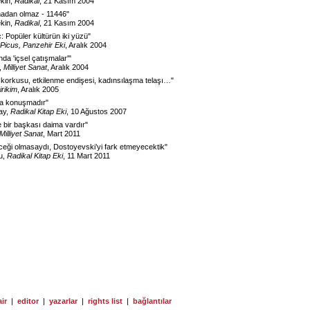
ekin,
Radikal
, 21 Kasım 2004
adan olmaz - 11446
"
ekin,
Radikal
, 21 Kasım 2004
: Popüler kültürün iki yüzü
"
Picus, Panzehir Eki
, Aralık 2004
da 'içsel çatışmalar'
"
,
Milliyet Sanat
, Aralık 2004
orkusu, etkilenme endişesi, kadınsılaşma telaşı…
"
irikim
, Aralık 2005
tla konuşmadır
"
ay,
Radikal Kitap Eki
, 10 Ağustos 2007
bir başkası daima vardır
"
Milliyet Sanat
, Mart 2011
ceği olmasaydı, Dostoyevski’yi fark etmeyecektik
"
u,
Radikal Kitap Eki
, 11 Mart 2011
ir
|
editor
|
yazarlar
|
rights list
|
bağlantılar