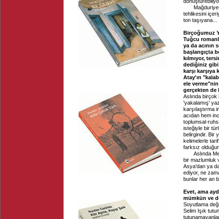
dönüştürebiliyo
Mağduriyet, öz
tehlikesini içe
ton taşıyana...
Birçoğumuz Ye
Tuğcu romanla
ya da acının 
başlangıçta be
kılmıyor, ters
dediğiniz gibi
karşı karşıya 
Atay'ın "kala
ele verme"nin 
gerçekten de 
Aslında birçok 
'yakalamış' yaz
karşılaştırma i
acıdan hem inc
toplumsal-ruhs
isteğiyle bir t
belirgindir. Bir
kelimelerle tar
farksız olduğu
Aslında Meriç't
bir mazlumluk 
Asya'dan ya da
ediyor, ne zam
bunlar her an b
Evet, ama ayd
mümkün ve d
Soyutlama deği
Selim Işık tut
tutunamayanlar"