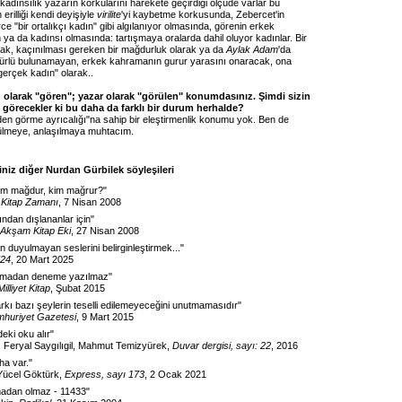
kadınsılık yazarın korkularını harekete geçirdiği ölçüde varlar bu
n erilliği kendi deyişiyle
virilite
'yi kaybetme korkusunda, Zebercet'in
ce "bir ortalıkçı kadın" gibi algılanıyor olmasında, görenin erkek
 ya da kadınsı olmasında: tartışmaya oralarda dahil oluyor kadınlar. Bir
larak, kaçınılması gereken bir mağdurluk olarak ya da
Aylak Adam
'da
r türlü bulunamayan, erkek kahramanın gurur yarasını onaracak, ona
gerçek kadın" olarak..
n olarak "gören"; yazar olarak "görülen" konumdasınız. Şimdi sizin
örecekler ki bu daha da farklı bir durum herhalde?
en görme ayrıcalığı"na sahip bir eleştirmenlik konumu yok. Ben de
ülmeye, anlaşılmaya muhtacım.
niz diğer Nurdan Gürbilek söyleşileri
kim mağdur, kim mağrur?
"
,
Kitap Zamanı
, 7 Nisan 2008
ından dışlananlar için
"
Akşam Kitap Eki
, 27 Nisan 2008
 duyulmayan seslerini belirginleştirmek...
"
24
, 20 Mart 2025
lmadan deneme yazılmaz
"
Milliyet Kitap
, Şubat 2015
arkı bazı şeylerin teselli edilemeyeceğini unutmamasıdır
"
huriyet Gazetesi
, 9 Mart 2015
rdeki oku alır
"
, Feryal Saygılıgil, Mahmut Temizyürek,
Duvar dergisi, sayı: 22
, 2016
aha var.
"
 Yücel Göktürk,
Express, sayı 173
, 2 Ocak 2021
adan olmaz - 11433
"