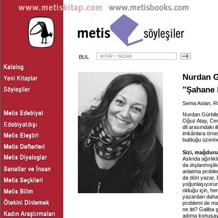
BUL
Nurdan G
"Şahane 
Sema Aslan,
Ra
Nurdan Gürbilek
Oğuz Atay, Cemi
dil arasındaki 
imkânlara örnek
bulduğu üzerine
Sizi, mağduru
Aslında ağırlık
da dışlanmışlık
anlatma problem
da dört yazar,
yoğunlaşıyorum
olduğu için, he
yazardan daha 
problemi de mağ
ne itti? Galib
adıma konuşayı