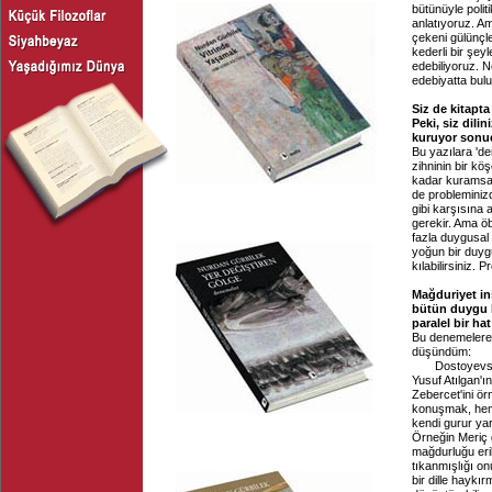
bütünüyle politi
anlatıyoruz. Am
çekeni gülünçle
kederli bir şey
edebiliyoruz. 
edebiyatta bul
Siz de kitapt
Peki, siz dilin
kuruyor sonu
Bu yazılara '
zihninin bir kö
kadar kuramsal 
de probleminiz
gibi karşısına 
gerekir. Ama ö
fazla duygusal 
yoğun bir duyg
kılabilirsiniz
Mağduriyet in
bütün duygu h
paralel bir ha
Bu denemelere 
düşündüm:
Dostoyevski'ni
Yusuf Atılgan'
Zebercet'ini ör
konuşmak, hem 
kendi gurur yar
Örneğin Meriç g
mağdurluğu eri
tıkanmışlığı on
bir dille haykı