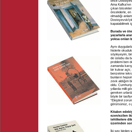
önce Dostoyevs
Ama Kafka’nın
çıkan böcekler
öncekilerle, e
olmadığı anlam
Dostoyevski’yl
kapatabilmek i
Burada ve ötek
yazarlarla ara
yoksa onları 
Aynı duygularla
hislerle okuduk
söyleyeyim, bir
de üslubu da b
problemi ben d
zamanda karış
bir kulvar açtı
benzetme tekrar
bunların hepsin
zevk aldığım b
oldu. Cumhuriye
yıllarda milli 
gereken urlarda
böyle bir tasf
“Eleştirel zor
görürsünüz, o p
Kitabın edebiy
ezen/ezilen ik
tehlikelere di
üzerinden som
İki şey birden 