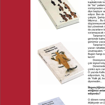
kapitalizmde k
bir “biz” patla
sürtüşmeden var
diye başlıyor a
ediyor. Ben de 
çalıştık, Şarki
biliyoruz... Bu
düşünmeyecek m
bizi yönetmek 
da yazarların b
soramayacak mı
Tanpınar’ın Pa
gerisinde kalm
günümüz yazarla
Tanpınar’ın e
yazarı rahatlat
unutmayalım. “İ
Bugün hangi za
lazım!
Dostoyevski ve
çok kişisel kılı
Denemede daim
çünkü aynı zam
O yazıda Kafka
ediyordum, hiç
de “Kalk git, bu
diyemedim...
İlkgençliğini
ettiğinizi an
ediyordu?
O dönem roman
Mülkiyetin ve D