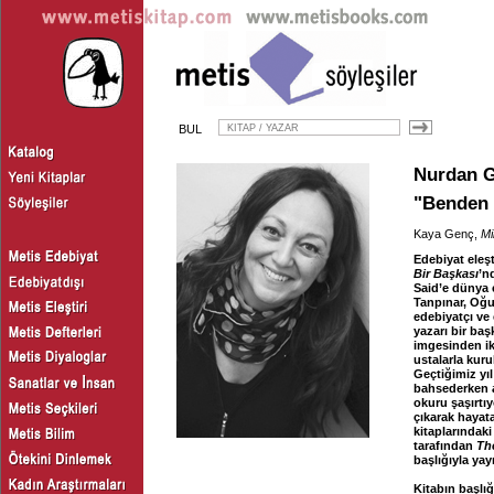
BUL
Nurdan G
"Benden 
Kaya Genç,
Mi
Edebiyat eleş
Bir Başkası
’n
Said’e dünya 
Tanpınar, Oğu
edebiyatçı ve 
yazarı bir ba
imgesinden ik
ustalarla kurul
Geçtiğimiz yı
bahsederken a
okuru şaşırtıy
çıkarak haya
kitaplarındaki
tarafından
Th
başlığıyla ya
Kitabın başlı