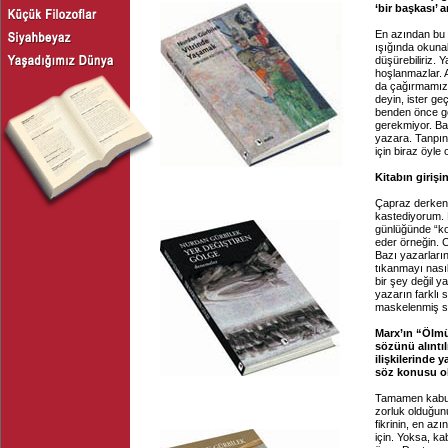
‘bir başkası’
En azından bu 
ışığında okuna
düşürebiliriz. 
hoşlanmazlar. 
da çağırmamız 
deyin, ister geç
benden önce geli
gerekmiyor. Baz
yazara. Tanpına
için biraz öyl
Kitabın giriş
Çapraz derken, 
kastediyorum. B
günlüğünde “k
eder örneğin. 
Bazı yazarların
tıkanmayı nasıl
bir şey değil y
yazarın farklı 
maskelenmiş ses
Marx’ın “Ölmü
sözünü alıntı
ilişkilerinde 
söz konusu o
Tamamen kabus 
zorluk olduğun
fikrinin, en a
için. Yoksa, ka