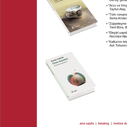
Derviş Şent
▪ "
Arzu ve Hınç
Tayfun Atay,
▪ "
Türk romanın
Sema Arslan
▪ "
Züppeleşme k
Tanıl Bora,
B
▪ "
Eleştiri yapı
Necmiye Alp
▪ "
Kafka’nın bö
Aslı Tohumc
ana sayfa
|
katalog
|
metise da