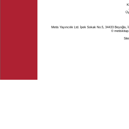
K
Ü
Metis Yayıncılık Ltd. İpek Sokak No.5, 34433 Beyoğlu, 
© metiskitap
Sit