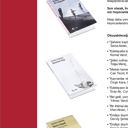
telaşlandıracak
Son olarak, İ
sizi heyecanl
Kitap daha yen
heyecanlandıra
Okuyabileceği
▪ "
Şahane kayb
Sema Aslan
▪ "
Edebiyatta 
Kemal Varol
▪ "
Şölen sofras
Tolga Meriç,
▪ "
Metnin hemen
Can Tezel,
K
▪ "
Kavramlar o
Özge Kara,
▪ "
Edebiyatın f
Eray Ak,
Cum
▪ "
Biri gelir, ye
Yılmaz Varol
▪ "
Bir ihtimal d
İrfan Aktan,
▪ "
Endişe duym
Derviş Şent
▪ "
Endişe duym