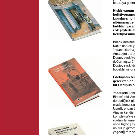
bir araya getir
Hiçbir yapıtı
belirtiyorsun
kıpırdayan o 
alt-insana ger
farklılar göza
çok şeylerle 
belirtiyorsunu
Böcek denince 
Kafka’dan elli
‘İnsancıklar’da
Ama aynı sor
Dostoyevski’ye
doğurmuştur? D
Dostoyevski do
böceklerini, or
Edebiyatın te
gerçekten de? 
bir Oedipus o
Yazarların kendi
Bloom’unki. Am
de dediğiniz gi
orada konu zat
Üstelik ondan 
Atay’ın kendisi
kompleksi”yle 
yoldan ilerleme
önce hiçbir şe
unutulup gitme
yaşadığımız şe