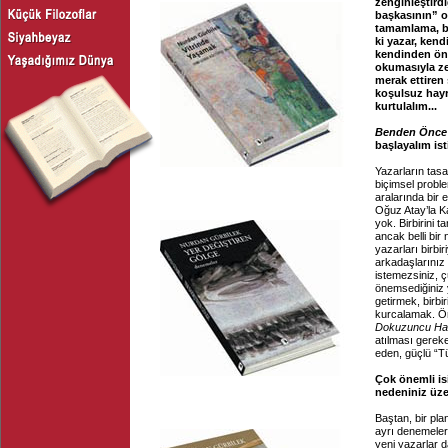
zenginleştird
başkasının” o
tamamlama, ba
ki yazar, ken
kendinden önc
okumasıyla ze
merak ettiren 
koşulsuz hayr
kurtulalım...
Benden Önce 
başlayalım ist
Yazarların tasa
biçimsel proble
aralarında bir 
Oğuz Atay’la K
yok. Birbirini 
ancak belli bir
yazarları birbi
arkadaşlarınız 
istemezsiniz, çü
önemsediğiniz y
getirmek, birbi
kurcalamak. Ör
Dokuzuncu Har
atılması gereke
eden, güçlü “Tü
Çok önemli is
nedeniniz üze
Baştan, bir pla
ayrı denemeler
yeni yazarlar 