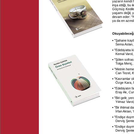
yazarın kendi h
inşa ettiği, bu 
Göçmüş Kedile
yaşamı değil, y
devam eder: “Ne
ya da en azınd
Okuyabileceği
▪ "
Şahane kayb
Sema Aslan
▪ "
Edebiyatta 
Kemal Varol
▪ "
Şölen sofras
Tolga Meriç,
▪ "
Metnin hemen
Can Tezel,
K
▪ "
Kavramlar o
Özge Kara,
▪ "
Edebiyatın f
Eray Ak,
Cum
▪ "
Biri gelir, ye
Yılmaz Varol
▪ "
Bir ihtimal d
İrfan Aktan,
▪ "
Endişe duym
Derviş Şent
▪ "
Endişe duym
Derviş Şent