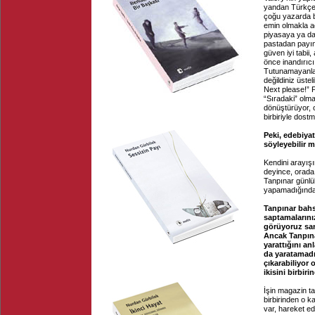
yandan Türkçe e
çoğu yazarda b
emin olmakla a
piyasaya ya da
pastadan payın
güven iyi tabi
önce inandırıc
Tutunamayanlar’
değildiniz üste
Next please!” P
“Sıradaki” olma
dönüştürüyor, o
birbiriyle dost
Peki, edebiya
söyleyebilir m
Kendini arayış
deyince, orada 
Tanpınar günlü
yapamadığından
Tanpınar bahsi
saptamalarınız
görüyoruz sank
Ancak Tanpına
yarattığını an
da yaratamadığ
çıkarabiliyor 
ikisini birbi
İşin magazin ta
birbirinden o 
var, hareket e