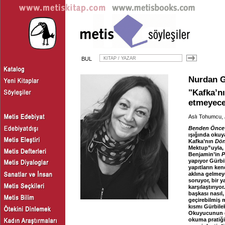
BUL
Nurdan G
"Kafka’nı
etmeyece
Aslı Tohumcu,
Benden Önce 
ışığında okuy
Kafka’nın
Dö
Mektup”uyla, 
Benjamin’in
P
yapıyor Gürbil
yapıtların ke
aklına gelmey
soruyor, bir 
karşılaştırıyo
başkası nasıl
geçirebilmiş 
kısmı Gürbilek
Okuyucunun da
okuma pratiğiy