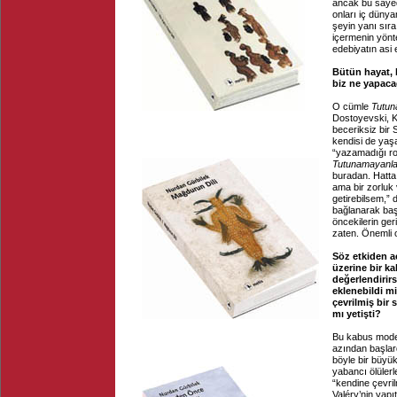
ancak bu sayed
onları iç dünya
şeyin yanı sır
içermenin yönt
edebiyatın asi 
Bütün hayat, b
biz ne yapaca
O cümle
Tutun
Dostoyevski, K
beceriksiz bir 
kendisi de yaş
“yazamadığı rom
Tutunamayanla
buradan. Hatta,
ama bir zorluk 
getirebilsem,” 
bağlanarak baş
öncekilerin ger
zaten. Önemli o
Söz etkiden a
üzerine bir k
değerlendirir
eklenebildi 
çevrilmiş bir
mı yetişti?
Bu kabus moder
azından başlar
böyle bir büyük
yabancı ölülerl
“kendine çevril
Valéry’nin yapı