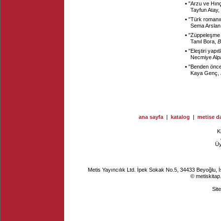
▪ "
Arzu ve Hınç
Tayfun Atay,
▪ "
Türk romanın
Sema Arslan
▪ "
Züppeleşme k
Tanıl Bora,
B
▪ "
Eleştiri yapı
Necmiye Alp
▪ "
Benden önce 
Kaya Genç,
ana sayfa
|
katalog
|
metise da
K
Ü
Metis Yayıncılık Ltd. İpek Sokak No.5, 34433 Beyoğlu, 
© metiskitap
Sit