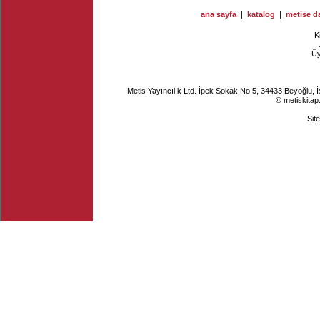
ana sayfa
|
katalog
|
metise da
K
Ü
Metis Yayıncılık Ltd. İpek Sokak No.5, 34433 Beyoğlu, 
© metiskitap
Sit