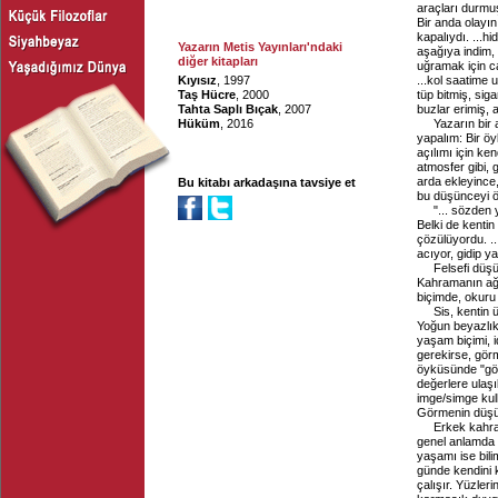
araçları durmuş,
Bir anda olayın 
kapalıydı. ...h
Yazarın Metis Yayınları'ndaki
aşağıya indim,
diğer kitapları
uğramak için c
Kıyısız
, 1997
...kol saatime 
Taş Hücre
, 2000
tüp bitmiş, sig
Tahta Saplı Bıçak
, 2007
buzlar erimiş,
Hüküm
, 2016
Yazarın bir 
yapalım: Bir ö
açılımı için ke
atmosfer gibi, 
arda ekleyince,
Bu kitabı arkadaşına tavsiye et
bu düşünceyi ö
"... sözden
Belki de kentin
çözülüyordu. .
acıyor, gidip 
Felsefi düş
Kahramanın ağzı
biçimde, okuru 
Sis, kentin 
Yoğun beyazlık 
yaşam biçimi, i
gerekirse, görm
öyküsünde "gör
değerlere ulaşı
imge/simge kull
Görmenin düşün
Erkek kahra
genel anlamda m
yaşamı ise bil
günde kendini 
çalışır. Yüzler