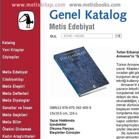
BUL
Tufan Erbarışt
Armaner'in 'Si
Türker Armaner
yazar. Kitapla
sıradan gibi g
kurgunun akışka
tekniği kullanıy
Armaner'in
yazarın felsefi
vurgulamak is
dolaylı da olsa
okunabildiğini,
merak dürtüsünü
ISBN13 978-975-342-405-9
başlayan metin,
sorgulama duyg
13x19,5 cm, 116 s.
zaman gişedeki 
Yazar Hakkında
vapur seferleri 
İçindekiler
karşılaşmışlard
Okuma Parçası
şeyler olacaktı
Eleştiriler Görüşler
Sis öylesine
genel atmosferi