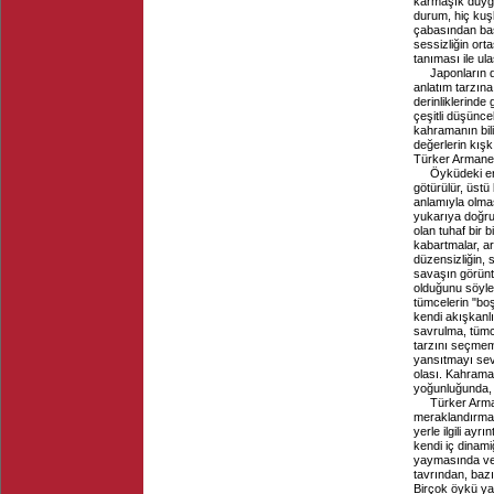
karmaşık duygul
durum, hiç kuş
çabasından baş
sessizliğin ort
tanıması ile ul
Japonların 
anlatım tarzın
derinliklerinde
çeşitli düşünce
kahramanın bil
değerlerin kışkı
Türker Armaner'
Öyküdeki er
götürülür, üst
anlamıyla olmas
yukarıya doğru
olan tuhaf bir 
kabartmalar, a
düzensizliğin, 
savaşın görünt
olduğunu söyley
tümcelerin "bo
kendi akışkanl
savrulma, tümce
tarzını seçmemiş
yansıtmayı sev
olası. Kahrama
yoğunluğunda, 
Türker Arma
meraklandırma, 
yerle ilgili ay
kendi iç dinami
yaymasında ve s
tavrından, bazı
Birçok öykü yaz