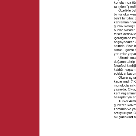
konularında öğü
azından "şimdil
Özellikle öy
bir tür okur-ya
belirli bir bili
kahramanın yaşa
günlük koşuşturm
bunlar olasıdı
felsefi derinli
içerdiğini de i
başlayacaktır, 
aslında. Sisin 
olması, çevre b
yorumlar yapac
Ülkenin tota
doğanın tahrip
felsefeci kimli
kaldığı, yaşamı
edebiyat kaygısı
Okuru açısı
kadar mıdır? K
monologların ka
yazarda. Okur,
kent yaşamının g
hesaplarıyla a
Türker Arman
günlerce kalkm
zamanın ve yaşa
örtüştürüyor. Öz
okuyacakları b