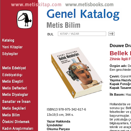
BUL
Douwe Dr
Bellek 
Zihinle İlgili 
Özgün adı:
De
Een geschiede
Çeviri:
Gürol 
Yayıma Hazırl
Kapak Fotoğra
Kapak Tasarım
İlk Basım:
Haz
Hollanda'da ve 
sorusu şu: Bel
ISBN13 978-975-342-617-6
felsefeciler ve
13x19,5 cm, 344 s.
başvurmuşlar. 
bir yolculuğa ç
Yazar Hakkında
bilgisayarlara, 
İçindekiler
teknik ve araçl
Okuma Parçası
derece net ve anl