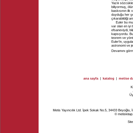
Yazılı sözcükl
biliyormuş, ölü
baskısının ilk 
duyduğu her şey
çıkarabildiği an
Euler bu muh
var olan en iyi 
efsaneviydi, bil
kapsıyordu. Bu 
teorem ve yönt
Euler'in, uygul
astronomi ve jeo
Devamını görme
ana sayfa
|
katalog
|
metise da
K
Ü
Metis Yayıncılık Ltd. İpek Sokak No.5, 34433 Beyoğlu, 
© metiskitap
Sit