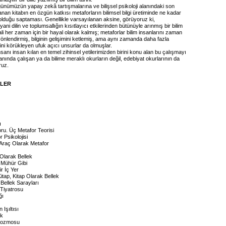
günümüzün yapay zekâ tartışmalarına ve bilişsel psikoloji alanındaki son
nan kitabın en özgün katkısı metaforların bilimsel bilgi üretiminde ne kadar
 olduğu saptaması. Genellikle varsayılanan aksine, görüyoruz ki,
ani dilin ve toplumsallığın kısıtlayıcı etkilerinden bütünüyle arınmış bir bilim
ali her zaman için bir hayal olarak kalmış; metaforlar bilim insanlarını zaman
nlendirmiş, bilginin gelişimini ketlemiş, ama aynı zamanda daha fazla
ğini körükleyen ufuk açıcı unsurlar da olmuşlar.
insanı insan kılan en temel zihinsel yetilerimizden birini konu alan bu çalışmayı
anında çalışan ya da bilime meraklı okurların değil, edebiyat okurlarının da
ruz.
İLER
ı
ru. Üç Metafor Teorisi
r Psikolojisi
 Araç Olarak Metafor
Olarak Bellek
Mühür Gibi
r İç Yer
itap, Kitap Olarak Bellek
Bellek Sarayları
 Tiyatrosu
ğı
 Işıltısı
ek
okozmosu