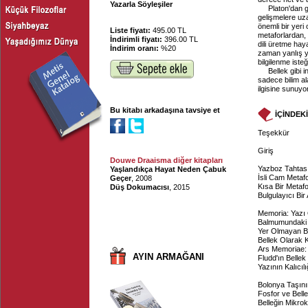
Yazarla Söyleşiler
Platon'dan 
gelişmelere uza
önemli bir yeri
Liste fiyatı:
495.00 TL
metaforlardan, y
İndirimli fiyatı:
396.00 TL
dili üretme hay
İndirim oranı:
%20
zaman yanlış yö
bilgilenme iste
Bellek gibi 
sadece bilim al
ilgisine sunuyo
Bu kitabı arkadaşına tavsiye et
İÇİNDEK
Teşekkür
Giriş
Douwe Draaisma diğer kitapları
Yazboz Tahtas
Yaşlandıkça Hayat Neden Çabuk
İsli Cam Metafo
Geçer
, 2008
Kısa Bir Metafo
Düş Dokumacısı
, 2015
Bulgulayıcı Bir
Memoria: Yazı 
Balmumundaki 
Yer Olmayan Bi
Bellek Olarak K
Ars Memoriae: 
AYIN ARMAĞANI
Fludd'ın Bellek
Yazının Kalıcılı
Bolonya Taşının
Fosfor ve Bell
Belleğin Mikr