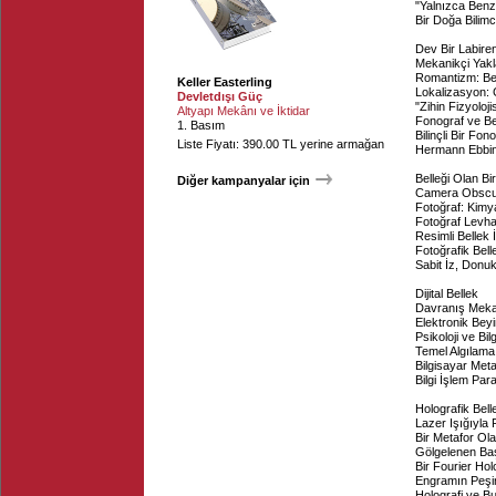
"Yalnızca Ben
Bir Doğa Bilimci
Dev Bir Labire
Mekanikçi Yak
Romantizm: Bel
Keller Easterling
Lokalizasyon: 
Devletdışı Güç
"Zihin Fizyolojis
Altyapı Mekânı ve İktidar
Fonograf ve Be
1. Basım
Bilinçli Bir Fo
Liste Fiyatı: 390.00 TL yerine armağan
Hermann Ebbing
Belleği Olan B
Diğer kampanyalar için
Camera Obscu
Fotoğraf: Kimy
Fotoğraf Levha
Resimli Bellek İs
Fotoğrafik Bel
Sabit İz, Donu
Dijital Bellek
Davranış Mek
Elektronik Bey
Psikoloji ve Bil
Temel Algılama
Bilgisayar Met
Bilgi İşlem Pa
Holografik Bell
Lazer Işığıyla
Bir Metafor Ol
Gölgelenen Ba
Bir Fourier Ho
Engramın Peşi
Holografi ve Bu