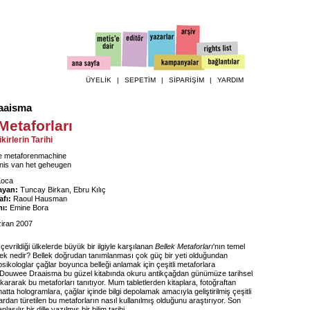
ÜYELİK
|
SEPETİM
|
SİPARİŞİM
|
YARDIM
aaisma
Metaforları
Fikirlerin Tarihi
 metaforenmachine
nis van het geheugen
Koca
ayan:
Tuncay Birkan, Ebru Kılıç
fı:
Raoul Hausman
ı:
Emine Bora
iran 2007
çevrildiği ülkelerde büyük bir ilgiyle karşılanan
Bellek Metaforları
'nın temel
lek nedir? Bellek doğrudan tanımlanması çok güç bir yeti olduğundan
 psikologlar çağlar boyunca belleği anlamak için çeşitli metaforlara
Douwee Draaisma bu güzel kitabında okuru antikçağdan günümüze tarihsel
ıkararak bu metaforları tanıtıyor. Mum tabletlerden kitaplara, fotoğraftan
hatta hologramlara, çağlar içinde bilgi depolamak amacıyla geliştirilmiş çeşitli
ardan türetilen bu metaforların nasıl kullanılmış olduğunu araştırıyor. Son
aşılır bir dille yazılmış bir bilim tarihi.