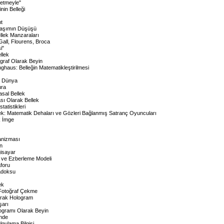
zetmeyle"
nin Belleği
nt
laşımın Düşüşü
lek Manzaraları
Gall, Flourens, Broca
i"
llek
nograf Olarak Beyin
haus: Belleğin Matematikleştirilmesi
ir Dünya
ra
asal Bellek
sı Olarak Bellek
tatistikleri
lek: Matematik Dehaları ve Gözleri Bağlanmış Satranç Oyuncuları
k İmge
anizması
in
gisayar
 ve Ezberleme Modeli
aforu
radoksu
ek
 Fotoğraf Çekme
arak Hologram
şarı
logramı Olarak Beyin
nde
lgulama Bilgisi