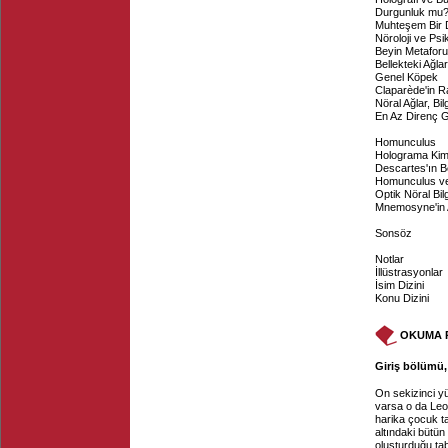
Durgunluk mu
Muhteşem Bir
Nöroloji ve Psik
Beyin Metaforu
Bellekteki Ağlar
Genel Köpek
Claparède'in R
Nöral Ağlar, Bi
En Az Direnç 
Homunculus
Holograma Kim
Descartes'ın B
Homunculus ve
Optik Nöral Bil
Mnemosyne'in
Sonsöz
Notlar
İllüstrasyonlar
İsim Dizini
Konu Dizini
OKUMA 
Giriş bölümü, 
On sekizinci yü
varsa o da Leo
harika çocuk t
altındaki bütün 
oluşturduğu tab