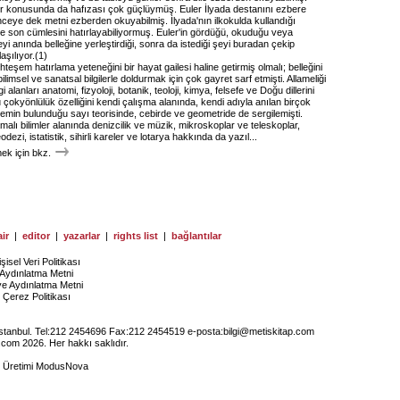
er konusunda da hafızası çok güçlüymüş. Euler İlyada destanını ezbere
nceye dek metni ezberden okuyabilmiş. İlyada'nın ilkokulda kullandığı
ve son cümlesini hatırlayabiliyormuş. Euler'in gördüğü, okuduğu veya
i anında belleğine yerleştirdiği, sonra da istediği şeyi buradan çekip
laşılıyor.(1)
teşem hatırlama yeteneğini bir hayat gailesi haline getirmiş olmalı; belleğini
bilimsel ve sanatsal bilgilerle doldurmak için çok gayret sarf etmişti. Allameliği
gi alanları anatomi, fizyoloji, botanik, teoloji, kimya, felsefe ve Doğu dillerini
çokyönlülük özelliğini kendi çalışma alanında, kendi adıyla anılan birçok
emin bulunduğu sayı teorisinde, cebirde ve geometride de sergilemişti.
amalı bilimler alanında denizcilik ve müzik, mikroskoplar ve teleskoplar,
dezi, istatistik, sihirli kareler ve lotarya hakkında da yazıl...
k için bkz.
ir
|
editor
|
yazarlar
|
rights list
|
bağlantılar
işisel Veri Politikası
Aydınlatma Metni
ye Aydınlatma Metni
Çerez Politikası
İstanbul. Tel:212 2454696 Fax:212 2454519 e-posta:
bilgi@metiskitap.com
.com 2026. Her hakkı saklıdır.
e Üretimi
ModusNova