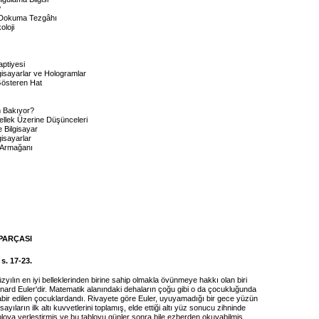
?
 Dokuma Tezgâhı
oloji
aptiyesi
lgisayarlar ve Hologramlar
Gösteren Hat
 Bakıyor?
ellek Üzerine Düşünceleri
 Bilgisayar
gisayarlar
 Armağanı
PARÇASI
s. 17-23.
zyılın en iyi belleklerinden birine sahip olmakla övünmeye hakkı olan biri
nard Euler'dir. Matematik alanındaki dehaların çoğu gibi o da çocukluğunda
abir edilen çocuklardandı. Rivayete göre Euler, uyuyamadığı bir gece yüzün
sayıların ilk altı kuvvetlerini toplamış, elde ettiği altı yüz sonucu zihninde
loya yerleştirmiş ve bu tabloyu günler sonra bile ezberden okuyabilmiş.