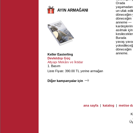
Orada
yaşamadan 
AYIN ARMAĞANI
un-ufak edi
döneceğim
döneceğim
anneme —
kardeşlerim
asılmak içi
kesilecekler
Burada
yavaş yavaş
yokedilece
döneceğim
anneme.
Keller Easterling
Devletdışı Güç
Altyapı Mekânı ve İktidar
1. Basım
Liste Fiyatı: 390.00 TL yerine armağan
Diğer kampanyalar için
ana sayfa
|
katalog
|
metise da
K
Ü