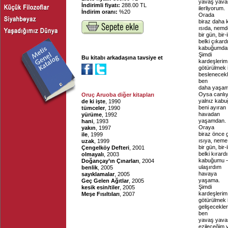
yavaş yava
İndirimli fiyatı:
288.00 TL
ilerliyorum.
İndirim oranı:
%20
Orada
biraz daha 
ısıda, nem
bir gün, bir
belki çıkar
kabuğumda
Şimdi
Bu kitabı arkadaşına tavsiye et
kardeşlerim
götürülmek 
beslenecekl
ben
daha yaşamı
Oysa canlı
Oruç Aruoba diğer kitapları
yalnız kab
de ki işte
, 1990
beni ayıran
tümceler
, 1990
havadan
yürüme
, 1992
yaşamdan.
hani
, 1993
Oraya
yakın
, 1997
biraz önce g
ile
, 1999
ısıya, nem
uzak
, 1999
bir gün, bir-
Çengelköy Defteri
, 2001
belki kırar
olmayalı
, 2003
kabuğumu
Doğançay’ın Çınarları
, 2004
ulaşırdım
benlik
, 2005
havaya
sayıklamalar
, 2005
yaşama.
Geç Gelen Ağıtlar
, 2005
Şimdi
kesik esin/tiler
, 2005
kardeşlerim
Meşe Fısıltıları
, 2007
götürülmek 
gelişecekler
ben
yavaş yavaş
ezileceğim 