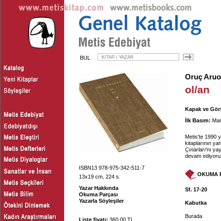
BUL
Oruç Aru
ol/an
Kapak ve Görs
İlk Basım:
Mar
Metis'te 1990 y
kitaplarının ya
Çınarları
'nı ya
devam ediyoru
ISBN13 978-975-342-511-7
OKUMA 
13x19 cm, 224 s.
Yazar Hakkında
Sf. 17-20
Okuma Parçası
Yazarla Söyleşiler
Kabutka
Burada
Liste fiyatı:
360.00 TL