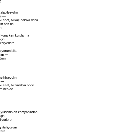
ş
kalabilseydim
de —
-iki saat, birkaç dakika daha
dım ben de
n.
 konarken kutularına
için
eri yerlere
yorum bile.
yım —
uğum
etirilseydim
e —
iki saat, bir vardiya önce
dım ben de
 —
 yüklenirken kamyonlarına
için
i yerlere
 ilerliyorum
yere.