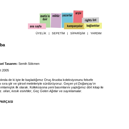
ÜYELİK
|
SEPETİM
|
SİPARİŞİM
|
YARDIM
oba
el Tasarım:
Semih Sökmen
t 2005
ılında de ki işte ile başladığımız Oruç Aruoba koleksiyonunu felsefe
nı sıra şiir ve şiirsel metinleriyle sürdürüyoruz. Geçen yıl
Doğançay'ın
yımlamıştık ilk olarak. Kolleksiyona yeni basımlarını yaptığımız dört kitap ile
z.
ol/an
,
kesik esin/tiler
,
Geç Gelen Ağıtlar
ve
sayıklamalar
.
PARÇASI