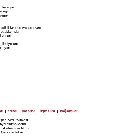
öleceğim :
leceğim
 yeme
 indirilirken kamyonlarından
n ayaklarından
i yerlere.
 ilerliyorum
ğim yere —
ir
|
editor
|
yazarlar
|
rights list
|
bağlantılar
işisel Veri Politikası
Aydınlatma Metni
ye Aydınlatma Metni
Çerez Politikası