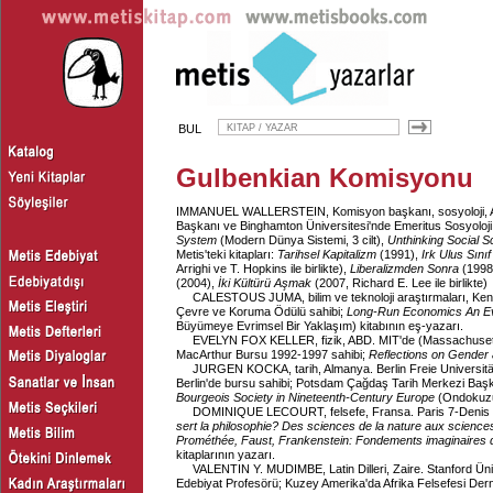
BUL
Gulbenkian Komisyonu
IMMANUEL WALLERSTEIN
, Komisyon başkanı, sosyoloji, 
Başkanı ve Binghamton Üniversitesi'nde Emeritus Sosyoloji
System
(Modern Dünya Sistemi, 3 cilt),
Unthinking Social S
Metis'teki kitapları:
Tarihsel Kapitalizm
(1991),
Irk Ulus Sınıf
Arrighi ve T. Hopkins ile birlikte),
Liberalizmden Sonra
(1998
(2004),
İki Kültürü Aşmak
(2007, Richard E. Lee ile birlikte)
CALESTOUS JUMA, bilim ve teknoloji araştırmaları, Kenya
Çevre ve Koruma Ödülü sahibi;
Long-Run Economics An Ev
Büyümeye Evrimsel Bir Yaklaşım) kitabının eş-yazarı.
EVELYN FOX KELLER, fizik, ABD. MIT'de (Massachusetts I
MacArthur Bursu 1992-1997 sahibi;
Reflections on Gender
JURGEN KOCKA, tarih, Almanya. Berlin Freie Universität
Berlin'de bursu sahibi; Potsdam Çağdaş Tarih Merkezi Baş
Bourgeois Society in Nineteenth-Century Europe
(Ondokuzun
DOMINIQUE LECOURT, felsefe, Fransa. Paris 7-Denis Did
sert la philosophie?
Des sciences de la nature aux sciences
Prométhée, Faust, Frankenstein: Fondements imaginaires d
kitaplarının yazarı.
VALENTIN Y. MUDIMBE, Latin Dilleri, Zaire. Stanford Üniv
Edebiyat Profesörü; Kuzey Amerika'da Afrika Felsefesi Der