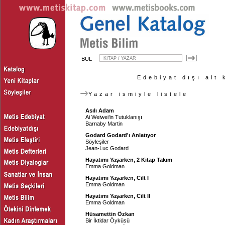
BUL
Edebiyat dışı alt 
Yazar ismiyle listele
Asılı Adam
Ai Weiwei’in Tutuklanışı
Barnaby Martin
Godard Godard'ı Anlatıyor
Söyleşiler
Jean-Luc Godard
Hayatımı Yaşarken, 2 Kitap Takım
Emma Goldman
Hayatımı Yaşarken, Cilt I
Emma Goldman
Hayatımı Yaşarken, Cilt II
Emma Goldman
Hüsamettin Özkan
Bir İktidar Öyküsü