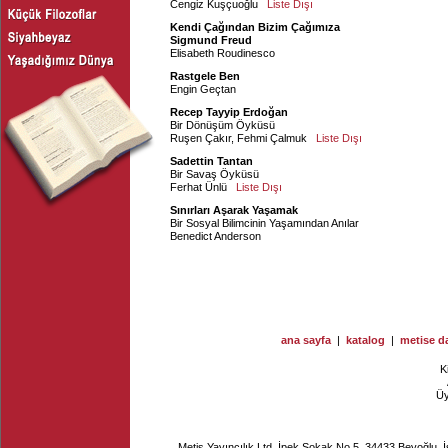
Cengiz Kuşçuoğlu
Liste Dışı
Kendi Çağından Bizim Çağımıza
Sigmund Freud
Elisabeth Roudinesco
Rastgele Ben
Engin Geçtan
Recep Tayyip Erdoğan
Bir Dönüşüm Öyküsü
Ruşen Çakır
,
Fehmi Çalmuk
Liste Dışı
Sadettin Tantan
Bir Savaş Öyküsü
Ferhat Ünlü
Liste Dışı
Sınırları Aşarak Yaşamak
Bir Sosyal Bilimcinin Yaşamından Anılar
Benedict Anderson
ana sayfa
|
katalog
|
metise da
K
Ü
Metis Yayıncılık Ltd. İpek Sokak No.5, 34433 Beyoğlu, 