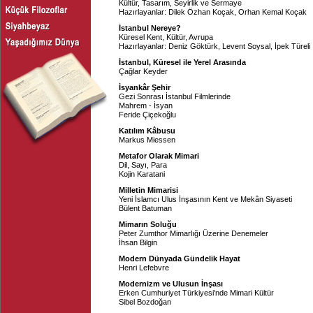
Kültür, Tasarım, Seyirlik ve Sermaye
Hazırlayanlar:
Dilek Özhan Koçak
,
Orhan Kemal Koçak
İstanbul Nereye?
Küresel Kent, Kültür, Avrupa
Hazırlayanlar:
Deniz Göktürk
,
Levent Soysal
,
İpek Türeli
İstanbul, Küresel ile Yerel Arasında
Çağlar Keyder
İsyankâr Şehir
Gezi Sonrası İstanbul Filmlerinde
Mahrem - İsyan
Feride Çiçekoğlu
Katılım Kâbusu
Markus Miessen
Metafor Olarak Mimari
Dil, Sayı, Para
Kojin Karatani
Milletin Mimarisi
Yeni İslamcı Ulus İnşasının Kent ve Mekân Siyaseti
Bülent Batuman
Mimarın Soluğu
Peter Zumthor Mimarlığı Üzerine Denemeler
İhsan Bilgin
Modern Dünyada Gündelik Hayat
Henri Lefebvre
Modernizm ve Ulusun İnşası
Erken Cumhuriyet Türkiyesi'nde Mimari Kültür
Sibel Bozdoğan