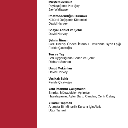
Müştereklerimiz
Paylaştığımız Her Şey
Jay Walljasper
Postmodernliğin Durumu
Kültürel Değişimin Kökenleri
David Harvey
Sosyal Adalet ve Şehir
David Harvey
Şehrin İtirazı
Gezi Direnişi Öncesi İstanbul Filmlerinde İsyan Eşiği
Feride Çiçekoğlu
Ten ve Taş
Batı Uygarlığında Beden ve Şehir
Richard Sennett
Umut Mekânları
David Harvey
Vesikalı Şehir
Feride Çiçekoğlu
Yeni İstanbul Çalışmaları
Sınırlar, Mücadeleler, Açılımlar
Hazırlayanlar:
Ayfer Bartu Candan
,
Cenk Özbay
Yıkarak Yapmak
Anarşist Bir Mimarlık Kuramı İçin Altlık
Uğur Tanyeli