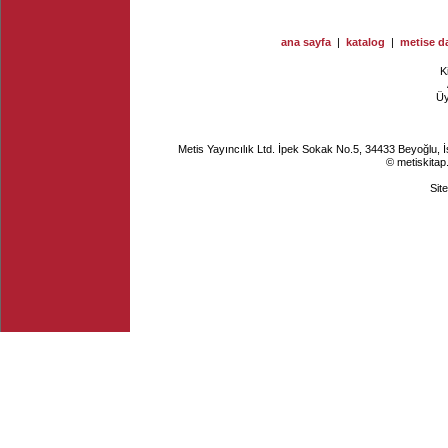
ana sayfa
|
katalog
|
metise da
K
Ü
Metis Yayıncılık Ltd. İpek Sokak No.5, 34433 Beyoğlu, 
© metiskitap
Sit