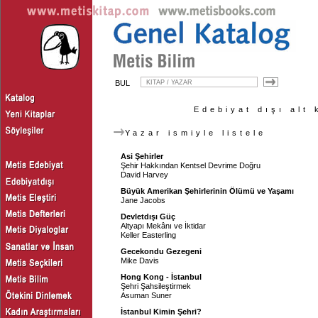
BUL
Edebiyat dışı alt 
Yazar ismiyle listele
Asi Şehirler
Şehir Hakkından Kentsel Devrime Doğru
David Harvey
Büyük Amerikan Şehirlerinin Ölümü ve Yaşamı
Jane Jacobs
Devletdışı Güç
Altyapı Mekânı ve İktidar
Keller Easterling
Gecekondu Gezegeni
Mike Davis
Hong Kong - İstanbul
Şehri Şahsileştirmek
Asuman Suner
İstanbul Kimin Şehri?