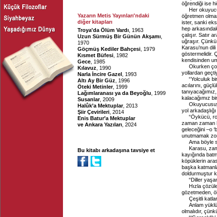
öğrendiği ise 
Her okuyucu
Yazarın Metis Yayınları'ndaki
öğretmen olmas
diğer kitapları
ister, sanki ek
hep arkasındaki
Troya'da Ölüm Vardı
, 1963
çalışır. Satır
Uzun Sürmüş Bir Günün Akşamı
,
uğraşır. Çünkü 
1970
Karasu’nun dili
Göçmüş Kediler Bahçesi
, 1979
göstermelidir. 
Kısmet Büfesi
, 1982
kendisinden um
Gece
, 1985
Okurken çoğ
Kılavuz
, 1990
yollardan geçti
Narla İncire Gazel
, 1993
“Yolculuk bi
Altı Ay Bir Güz
, 1996
acılarını, güçlü
Öteki Metinler
, 1999
tanıyacağımız, 
Lağımlaranası ya da Beyoğlu
, 1999
kalacağımız bir
Susanlar
, 2009
Okuyucusuyla
Halûk’a Mektuplar
, 2013
yol arkadaşlığı
Şiir Çevirileri
, 2014
“Öykücü, rom
Enis Batur’a Mektuplar
zaman zaman bu
ve Ankara Yazıları
, 2024
geleceğini –o ‘
unutmamak zor
Ama böyle s
Karasu, zam
Bu kitabı arkadaşına tavsiye et
kayığında batm
köpüklerin ara
başka katmanla
doldurmuştur ko
“Diller yaş
Hızla çözüle
gözetmeden, öl
Çeşitli katlar
Anlam yüklü
olmalıdır, çünk