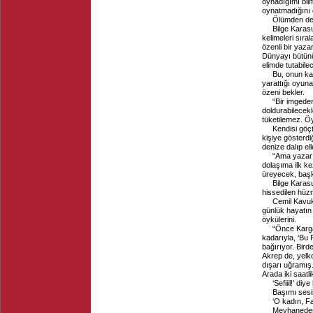
oynadığımı bilm
oynatmadığını 
Ölümden de 
Bilge Karas
kelimeleri sıral
özenli bir yaz
Dünyayı bütünüy
elimde tutabile
Bu, onun ka
yarattığı oyun
özeni bekler.
“Bir imgeden
doldurabilecek
tüketilemez. Ö
Kendisi göç
kişiye gösterd
denize dalıp e
“Ama yazarı
dolaşıma ilk ke
üreyecek, başk
Bilge Karas
hissedilen hüz
Cemil Kavukç
günlük hayatın 
öykülerini.
“Önce Karga
kadarıyla, ‘Bu 
bağırıyor. Bir
Akrep de, yelko
dışarı uğramış
Arada iki saatli
‘Sefiiil!’ d
Başımı sesi
‘O kadın, Fa
Meyhaneden 