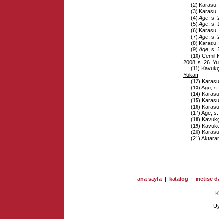
(2)
Karasu,
(3)
Karasu,
(4)
Age
, s.
(5)
Age
, s.
(6)
Karasu,
(7)
Age
, s.
(8)
Karasu,
(9)
Age
, s.
(10)
Cemil 
2008, s. 26.
Yu
(11)
Kavukç
Yukarı
(12)
Karasu
(13)
Age, s.
(14)
Karasu
(15)
Karasu
(16)
Karasu
(17)
Age, s.
(18)
Kavuk
(19)
Kavuk
(20)
Karasu
(21)
Aktara
ana sayfa
|
katalog
|
metise da
K
Ü