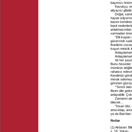
başımızı önüm
Kavukçu, er
altyazısı gibidir
Doğal, sami
hayatı izliyorm
bazen kendinizi
basit nedenlerle
anlatmasından n
varmadan önemsi
“Elli kuştan
güvercinin sad
firarilerin cez
kuşun minicik k
Anlaşılamam
Anlaşılamam
Ve her şeye
Bunu hisseder 
mümkün değildi
rahatsız edecek
Kendimizi gördü
merak edemeyec
görünen gözüyl
“‘Sınırlı ola
Bizim dile geti
anlayabilir. Çok
Zamanın at
bilecek...
“İnsan ölür,
ama kitap, anıs
ya da Batı’dan b
Notlar
(1)
Aktaran: Bi
s. 18.
Yukarı