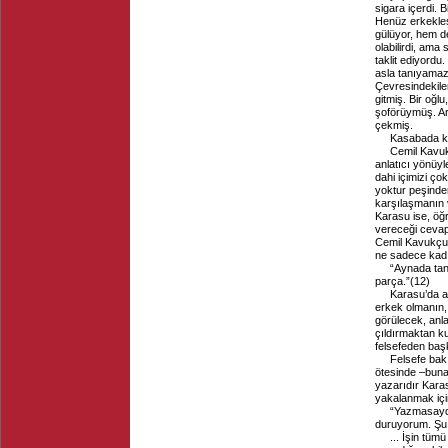
sigara içerdi. 
Henüz erkekleş
gülüyor, hem de 
olabilirdi, ama 
taklit ediyordu
asla tanıyamazd
Çevresindekiler
gitmiş. Bir oğl
şoförüymüş. Ar
çekmiş.
Kasabada ka
Cemil Kavuk
anlatıcı yönüyl
dahi içimizi çok
yoktur peşinden
karşılaşmanın v
Karasu ise, öğ
vereceği cevapl
Cemil Kavukçu 
ne sadece kadı
“Aynada tan
parça.”
(
12
)
Karasu’da as
erkek olmanın, 
görülecek, anla
çıldırmaktan k
felsefeden baş
Felsefe bak
ötesinde –buna 
yazarıdır Kara
yakalanmak içi
“Yazmasaydı
duruyorum. Şu ‘
... İşin tüm