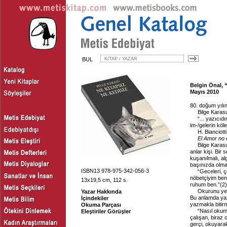
BUL
Belgin Önal, “
Mayıs 2010
80. doğum yılı
Bilge Karasu
“... yazıcıd
im-/gelerin köles
H. Bianciotti
El Amor no
Bilge Karas
anlar kişi. Bir 
kuşanılmalı, alg
başınızda olmal
ISBN13 978-975-342-056-3
“Geceleri, 
nöbetçiyim ben
13x19,5 cm, 112 s.
ruhum ben.”
(
2
)
Okurunu yen
Yazar Hakkında
Bu anlamda yaza
İçindekiler
yazmakla bitirme
Okuma Parçası
“Nasıl okum
Eleştiriler Görüşler
çalışan, biraz 
gerçi, okuyara