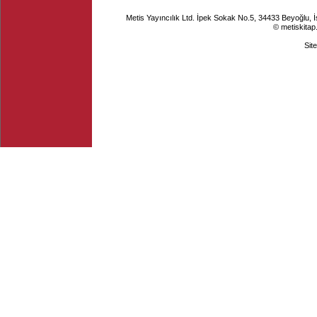
Metis Yayıncılık Ltd. İpek Sokak No.5, 34433 Beyoğlu, 
© metiskitap
Sit