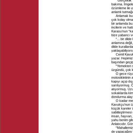
“‘Gerçeklik’
bakıma. İmgele
özümleme ile uy
anlamlı tutmağa
Anlamak bu 
çok kolay olma
bir anlamda bu.
incilerin ve ha
Karasu’nun “ka
bize yabancı ve
“... bir dil
anlamına değil,
dilde kurallard
yaklaşabiliyor
Cemil Kavukç
yazar. Hepimiz
başından geçip 
“Yemekten s
üzgündü, çok k
O gece rüya
motosikletinin 
kapıyı açıp dı
sarılıyormuş. Ö
atıyormuş. Uzu
sokaklarda kim
dondurma alayı
O kadar meş
Kavukçu’nun üze
küçük kareler 
sabitleştirmesi
insan, hayvan, 
yahu benim gib
Anlatıcıdır. Görd
“Mahallemiz
de yapacağını 