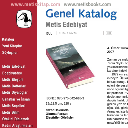
BUL
A. Ömer Türke
2007
Zaman ve mekan
Tahta Saplı Bı
yakınlarındaki 
karakterindeki
1979 yılı ya
evdeyiz. Üç ka
birkaç kuruşu b
evlerinde sessi
önce öğrenciliğ
bir profesör. E
devlet memurlu
ISBN13 978-975-342-618-3
da göz kulak o
13x19,5 cm, 228 s.
gibi bu yaz da 
oğlu. Yolu göz
Yazar Hakkında
Armaner, işte b
Okuma Parçası
hızlanan bir te
Eleştiriler Görüşler
ruh hallerine t
misafirliğinin y