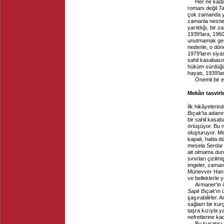
Her ne kadar
romanı değil
Ta
çok zamanda yap
zamanla nesnel z
yarıldığı, bir 
1939'lara, 1960
unutmamak gere
nedenle, o döne
1979'ların siya
sahil kasabası
hüküm sürdüğü,
hayatı, 1939'lar
Önemli bir e
Mekân tasvirl
İlk hikâyelerin
Bıçak
'ta adanı
bir sahil kasab
örtüşüyor. Bu n
oluşturuyor. Me
kapalı, hatta 
mesela Serdar 
ait olmama duru
sınırları çizil
imgeler, zaman 
Münevver Hanım
ve belleklerle y
Armaner'in ö
Saplı Bıçak
'ın
şaşırabilirler.
sağlam bir kur
taşra kızıyla ya
nefretlerine kad
Bu kuşatıcı