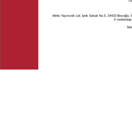
Ü
Metis Yayıncılık Ltd. İpek Sokak No.5, 34433 Beyoğlu, 
© metiskitap
Sit