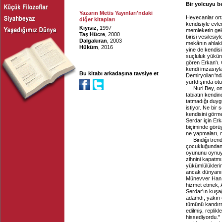
Bir yolcuyu 
Yazarın Metis Yayınları'ndaki
Heyecanlar ort
diğer kitapları
kendisiyle evl
Kıyısız
, 1997
memleketin gele
Taş Hücre
, 2000
birisi vesiles
Dalgakıran
, 2003
mekânın ahlaki
Hüküm
, 2016
yine de kendisi
suçluluk yükünü
gören Erkan'ı.
kendi imzasıyl
Bu kitabı arkadaşına tavsiye et
Demiryolları'nd
yurtdışında ot
Nuri Bey, o
tabiatın kendi
tatmadığı duygu
istiyor. Ne bir
kendisini görme
Serdar için Erk
biçiminde görüy
ne yapmaları, n
Bindiği tre
çocukluğundan 
oyununu oynuyo
zihnini kapatm
yükümlülükleri
ancak dünyanın 
Münevver Hanım'
hizmet etmek, 
Serdar'ın kuşağ
adamdı; yakın 
tümünü kandırmı
edilmiş, replikl
hissediyordu."