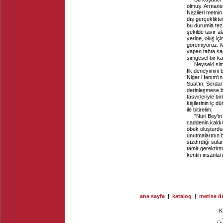
olmuş. Armaner, 
Nazileri metnin
dış gerçeklikt
bu durumla tez
şekilde tavır a
yerine, oluş i
göremiyoruz. M
yapan tahta sa
simgesel bir kar
Neyseki si
İlk deneyimini
Nigar Hanım'ın, 
Suat'ın, Serdar
derinleşmese b
tasvirleriyle b
kişilerinin iç 
ile bitirelim;
"Nuri Bey'in 
caddenin kaldır
öbek oluşturduğ
unutmalarının b
sızdırdığı sula
tamir gerektir
kentin insanlar
ana sayfa
|
katalog
|
metise da
K