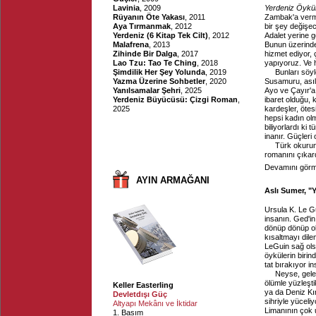
Lavinia
, 2009
Yerdeniz Öykül
Rüyanın Öte Yakası
, 2011
Zambak'a vermi
Aya Tırmanmak
, 2012
bir şey değişe
Yerdeniz (6 Kitap Tek Cilt)
, 2012
Adalet yerine g
Malafrena
, 2013
Bunun üzerinde
Zihinde Bir Dalga
, 2017
hizmet ediyor, 
Lao Tzu: Tao Te Ching
, 2018
yapıyoruz. Ve 
Şimdilik Her Şey Yolunda
, 2019
Bunları söyl
Yazma Üzerine Sohbetler
, 2020
Susamuru, asıl 
Yanılsamalar Şehri
, 2025
Ayo ve Çayır'a
Yerdeniz Büyücüsü: Çizgi Roman
,
ibaret olduğu, 
2025
kardeşler, ötes
hepsi kadın olm
biliyorlardı ki
inanır. Güçler
Türk okurun
romanını çıkar
Devamını görme
AYIN ARMAĞANI
Aslı Sumer, "Y
Ursula K. Le Gu
insanın. Ged'in
dönüp dönüp ok
kısaltmayı dil
LeGuin sağ ols
öykülerin birin
tat bırakıyor i
Neyse, gele
ölümle yüzleşt
Keller Easterling
ya da Deniz Kır
Devletdışı Güç
sihriyle yücel
Altyapı Mekânı ve İktidar
Limanının çok 
1. Basım