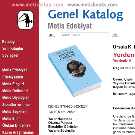
BUL
Ursula K. 
Yerden
Yerdeniz V
Özgün adı:
Ta
Çeviri:
Çiğdem 
Yayıma Hazırl
Kapak İllüstr
İlk Basım:
Ağu
ISBN13 978-975-342-327-4
Endeavour A
13x19,5 cm, 288 s.
Ursula K. Le Gu
Yazar Hakkında
Yerdeniz
dizisi
Okuma Parçası
takımadaların d
Eleştiriler Görüşler
kurulmasından 
Yazarla Söyleşiler
geniş bir zaman