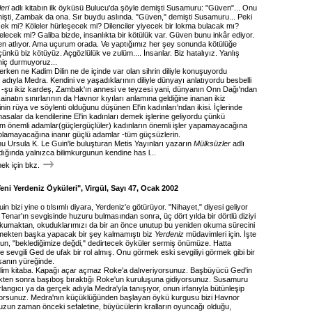
eri
adlı kitabın ilk öyküsü Bulucu'da şöyle demişti Susamuru: "Güven"... Onu
şti, Zambak da ona. Sır buydu aslında. "Güven," demişti Susamuru... Peki
cek mi? Köleler hürleşecek mi? Dilenciler yiyecek bir lokma bulacak mı?
elecek mi? Galiba bizde, insanlıkta bir kötülük var. Güven bunu inkâr ediyor.
n atlıyor. Ama uçurum orada. Ve yaptığımız her şey sonunda kötülüğe
çünkü biz kötüyüz. Açgözlülük ve zulüm.... İnsanlar. Biz hatalıyız. Yanlış
hiç durmuyoruz...
erken ne Kadim Dilin ne de içinde var olan sihrin diliyle konuşuyordu
adıyla Medra. Kendini ve yaşadıklarının diliyle dünyayı anlatıyordu besbelli
 -şu ikiz kardeş, Zambak'ın annesi ve teyzesi yani, dünyanın Onn Dağı'ndan
kainatın sınırlarının da Havnor kıyıları anlamına geldiğine inanan ikiz
inin rüya ve söylenti olduğunu düşünen El'in kadınları'ndan ikisi. İçlerinde
asalar da kendilerine El'in kadınları demek işlerine geliyordu çünkü
 tüm önemli adamlar(güçlergüçlüler) kadınların önemli işler yapamayacağına
i olamayacağına inanır güçlü adamlar -tüm güçsüzlerin.
u Ursula K. Le Guin'le buluşturan Metis Yayınları yazarın
Mülksüzler
adlı
dığında yalnızca bilimkurgunun kendine has l...
k için bkz.
eni Yerdeniz Öyküleri", Virgül, Sayı 47, Ocak 2002
in bizi yine o tılsımlı diyara, Yerdeniz'e götürüyor. "Nihayet," diyesi geliyor
 Tenar'ın sevgisinde huzuru bulmasından sonra, üç dört yılda bir dörtlü diziyi
umaktan, okuduklarımızı da bir an önce unutup bu yeniden okuma sürecini
emekten başka yapacak bir şey kalmamıştı biz
Yerdeniz
müdavimleri için. İşte
un, "beklediğimize değdi," dedirtecek öyküler sermiş önümüze. Hatta
de sevgili Ged de ufak bir rol almış. Onu görmek eski sevgiliyi görmek gibi bir
nsanın yüreğinde.
lim kitaba. Kapağı açar açmaz Roke'a dalıveriyorsunuz. Başbüyücü Ged'in
ikten sonra başıboş bıraktığı Roke'un kuruluşuna gidiyorsunuz. Susamuru
langıcı ya da gerçek adıyla Medra'yla tanışıyor, onun irfanıyla bütünleşip
iyorsunuz. Medra'nın küçüklüğünden başlayan öykü kurgusu bizi Havnor
uzun zaman önceki sefaletine, büyücülerin kralların oyuncağı olduğu,