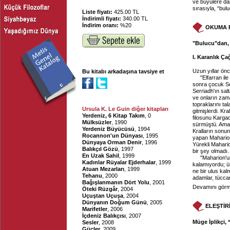
ve büyülere dai
sırasıyla, “bulu
Liste fiyatı:
425.00 TL
İndirimli fiyatı:
340.00 TL
İndirim oranı:
%20
OKUMA 
"Bulucu"dan, 
I. Karanlık Ç
Uzun yıllar önc
Bu kitabı arkadaşına tavsiye et
"Elfarran il
sonra çocuk Se
Serriadh'ın sal
ve onların zama
topraklarını t
Ursula K. Le Guin diğer kitapları
gitmişlerdi. Kr
Yerdeniz, 6 Kitap Takım
, 0
filosunu Kargad
Mülksüzler
, 1990
sürmüştü. Ama 
Yerdeniz Büyücüsü
, 1994
Kralların sonun
Rocannon'un Dünyası
, 1995
yapan Maharion 
Dünyaya Orman Denir
, 1996
Yürekli Mahario
Balıkçıl Gözü
, 1997
bir şey olmadı.
En Uzak Sahil
, 1999
"Maharion'u
Kadınlar Rüyalar Ejderhalar
, 1999
kalamıyordu; üs
Atuan Mezarları
, 1999
ne bir ulus kal
Tehanu
, 2000
adamlar, tüccar
Bağışlanmanın Dört Yolu
, 2001
Devamını görme
Öteki Rüzgâr
, 2004
Uçuştan Uçuşa
, 2004
Dünyanın Doğum Günü
, 2005
ELEŞTİR
Marifetler
, 2006
İçdeniz Balıkçısı
, 2007
Müge İplikçi,
Sesler
, 2008
Güçler
, 2009