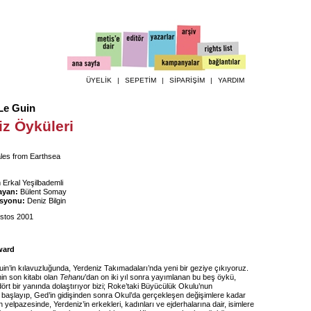
ÜYELİK
|
SEPETİM
|
SİPARİŞİM
|
YARDIM
Le Guin
iz Öyküleri
les from Earthsea
Erkal Yeşilbademli
ayan:
Bülent Somay
asyonu:
Deniz Bilgin
stos 2001
ward
in’in kılavuzluğunda, Yerdeniz Takımadaları’nda yeni bir geziye çıkıyoruz.
nin son kitabı olan
Tehanu
’dan on iki yıl sonra yayımlanan bu beş öykü,
ört bir yanında dolaştırıyor bizi; Roke’taki Büyücülük Okulu’nun
başlayıp, Ged’in gidişinden sonra Okul’da gerçekleşen değişimlere kadar
 yelpazesinde, Yerdeniz’in erkekleri, kadınları ve ejderhalarına dair, isimlere