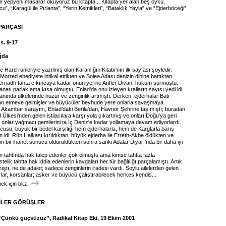
r yepyeni masallar okuyoruz bu kitapta... Kitapta yer alan beş öykü,
cu”, “Karagül ile Pırlanta”, “Yerin Kemikleri”, “Bataklık Yayla” ve “Ejderböceği”
PARÇASI
s. 9-17
ağda
e Hard rünleriyle yazılmış olan Karanlığın Kitabı'nın ilk sayfası şöyledir:
e Morred ebediyete intikal ettikten ve Solea Adası denizin dibine battıktan
rriadh tahta çıkıncaya kadar onun yerine Arifler Divanı hüküm sürmüştü.
tanatı parlak ama kısa olmuştu. Enlad'da onu izleyen kralların sayısı yedi idi
nında ülkelerinde huzur ve zenginlik artmıştı. Derken, ejderhalar Batı
alan etmeye gelmişler ve büyücüler beyhude yere onlarla savaşmaya
al Akambar sarayını, Enlad'daki Berila'dan, Havnor Şehrine taşımıştı; buradan
 Ülkesi'nden gelen istilacılara karşı yola çıkartmış ve onları Doğu'ya geri
onlar yağmacı gemilerini ta İç Deniz'e kadar yollamaya devam ediyorlardı.
cusu, büyük bir bedel karşılığı hem ejderhalarla, hem de Karglarla barış
idi. Rün Halkası kırıldıktan, büyük ejderha ile Erreth-Akbe öldükten ve
n bir ihanet sonucu öldürüldükten sonra sanki Adalar Diyarı'nda bir daha iyi
n tahtında hak talep edenler çok olmuştu ama kimse tahtta fazla
telik tahtta hak iddia edenlerin kavgaları her tür bağlılığı parçalamıştı. Artık
mıştı, ne de adalet; sadece zenginlerin iradesi vardı. Soylu ailelerden gelen
lar, korsanlar; asker ve büyücü çalıştırabilecek herkes kendis...
k için bkz.
İLER GÖRÜŞLER
 “Çünkü güçsüzüz”, Radikal Kitap Eki, 19 Ekim 2001