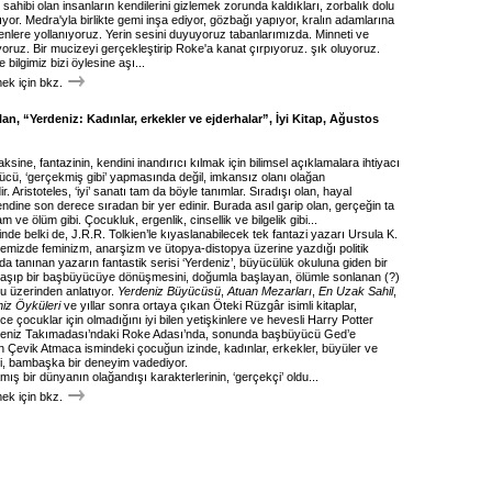
 sahibi olan insanların kendilerini gizlemek zorunda kaldıkları, zorbalık dolu
yor. Medra'yla birlikte gemi inşa ediyor, gözbağı yapıyor, kralın adamlarına
nlere yollanıyoruz. Yerin sesini duyuyoruz tabanlarımızda. Minneti ve
ıyoruz. Bir mucizeyi gerçekleştirip Roke'a kanat çırpıyoruz. şık oluyoruz.
bilgimiz bizi öylesine aşı...
k için bkz.
n, “Yerdeniz: Kadınlar, erkekler ve ejderhalar”, İyi Kitap, Ağustos
ksine, fantazinin, kendini inandırıcı kılmak için bilimsel açıklamalara ihtiyacı
ücü, ‘gerçekmiş gibi’ yapmasında değil, imkansız olanı olağan
r. Aristoteles, ‘iyi’ sanatı tam da böyle tanımlar. Sıradışı olan, hayal
dine son derece sıradan bir yer edinir. Burada asıl garip olan, gerçeğin ta
m ve ölüm gibi. Çocukluk, ergenlik, cinsellik ve bilgelik gibi...
de belki de, J.R.R. Tolkien’le kıyaslanabilecek tek fantazi yazarı Ursula K.
lkemizde feminizm, anarşizm ve ütopya-distopya üzerine yazdığı politik
 da tanınan yazarın fantastik serisi ‘Yerdeniz’, büyücülük okuluna giden bir
aşıp bir başbüyücüye dönüşmesini, doğumla başlayan, ölümle sonlanan (?)
u üzerinden anlatıyor.
Yerdeniz Büyücüsü
,
Atuan Mezarları
,
En Uzak Sahil
,
iz Öyküleri
ve yıllar sonra ortaya çıkan Öteki Rüzgâr isimli kitaplar,
ce çocuklar için olmadığını iyi bilen yetişkinlere ve hevesli Harry Potter
deniz Takımadası’ndaki Roke Adası’nda, sonunda başbüyücü Ged’e
 Çevik Atmaca ismindeki çocuğun izinde, kadınlar, erkekler, büyüler ve
gili, bambaşka bir deneyim vadediyor.
ış bir dünyanın olağandışı karakterlerinin, ‘gerçekçi’ oldu...
k için bkz.