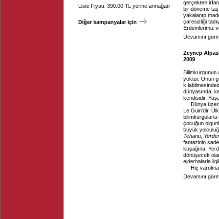
gerçekten irfan
Liste Fiyatı: 390.00 TL yerine armağan
bir döneme taşı
yakalanıp made
çaresizliği tad
Diğer kampanyalar için
Erdemlerimiz ve 
Devamını görme
Zeynep Alpasla
2009
Bilimkurgunun a
yoktur. Onun g
kılabilmesindedi
dünyasında, ken
kendisidir. Yaşa
Dünya üzerin
Le Guin’dir. Ü
bilimkurgularla
çocuğun olgunl
büyük yolculuğ
Tehanu
,
Yerden
fantazinin sade
kuşağına, Yer
dönüşecek olan
ejderhalarla il
Hiç varolmam
Devamını görme