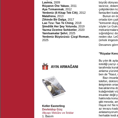
Lavinia
, 2009
büyülü dünyası
Rüyanın Öte Yakası
, 2011
tavizsiz, dolam
Aya Tırmanmak
, 2012
çelişkilerden 
Yerdeniz (6 Kitap Tek Cilt)
, 2012
fantazileri kada
Malafrena
, 2013
Bunun en ön
Zihinde Bir Dalga
, 2017
ortada tüm çıpl
Lao Tzu: Tao Te Ching
, 2018
"kimsenin duyg
Şimdilik Her Şey Yolunda
, 2019
söyler Le Guin.
Yazma Üzerine Sohbetler
, 2020
mekanizmaların
Yanılsamalar Şehri
, 2025
sığındığınız du
Yerdeniz Büyücüsü: Çizgi Roman
,
neden olur. LeG
2025
(erkek imgesin
Devamını görme
"Rüyalar Kendi
Bu yılın ilk ay
istediği yazıyı
AYIN ARMAĞANI
tarafımda kurab
anlama yüzünde
ben de "Nasıl,
Bazı insanla
telefon, doktor
iletişiminin ort
bacaklarıma do
kulağımdaki vü
insanlar değil 
hakkında konuşm
gibi mesela; am
Hayat mı! Ne k
Keller Easterling
az tevazu kadar
Devletdışı Güç
anlatamıyorum,
Altyapı Mekânı ve İktidar
herhalde kedi a
1. Basım