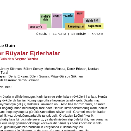
ÜYELİK
|
SEPETİM
|
SİPARİŞİM
|
YARDIM
Le Guin
r Rüyalar Ejderhalar
Guin'den Seçme Yazılar
rsoy Sökmen, Bülent Somay, Meltem Ahıska, Deniz Erksan, Nurdan
 Tural
ayan:
Deniz Erksan, Bülent Somay, Müge Gürsoy Sökmen
ik Tasarım:
Semih Sökmen
ıs 1999
 rüyaların diliyle konuşur, kadınların ve ejderhaların öykülerini anlatır. Henüz
öykülerdir bunlar. Konuştuğu dil ise hepimize tanıdık gelir. Bazılarımız
duymamaya çalışır, dinlemez, anlamaz onu. Ama bazılarımız dinler, cesareti
ili doğduğundan beri bildiğini fark eder. Henüz isimlendirilememiş olanı, henüz
nı, hep duyulup da gürültü zannedileni söyler o dil. Grameri insanlık kadar
leri ilk kez duyduğumuzda bile tandık gelir. O yüzden LeGuin'i ya ilk
tışıksız bir biçimde severiz, ya da elimizden atıp öyle biri hiç var olmamış
eGuin uzay gemisindeki bilge kocakarıdır. Varoluş kadar kadim bir lisanla
a, gücünü yalnızca zorunluluk karşısında kullanan büyücü...
tı boyunca 'iç ülkelere ve dış uzaya' sayısız yolculuk yaptı. Bu