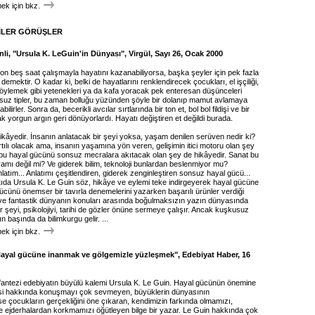
k için bkz.
İLER GÖRÜŞLER
li, "Ursula K. LeGuin'in Dünyası", Virgül, Sayı 26, Ocak 2000
on beş saat çalışmayla hayatını kazanabiliyorsa, başka şeyler için pek fazla
demektir. O kadar ki, belki de hayatlarını renklendirecek çocukları, el işçiliği,
 söylemek gibi yetenekleri ya da kafa yoracak pek enteresan düşünceleri
uz tipler, bu zaman bolluğu yüzünden şöyle bir dolanıp mamut avlamaya
ilirler. Sonra da, becerikli avcılar sırtlarında bir ton et, bol bol fildişi ve bir
 yorgun argın geri dönüyorlardı. Hayatı değiştiren et değildi burada.
kâyedir. İnsanın anlatacak bir şeyi yoksa, yaşam denilen serüven nedir ki?
rtılı olacak ama, insanın yaşamına yön veren, gelişimin itici motoru olan şey
bu hayal gücünü sonsuz mecralara akıtacak olan şey de hikâyedir. Sanat bu
amı değil mi? Ve giderek bilim, teknoloji bunlardan beslenmiyor mu?
atım... Anlatımı çeşitlendiren, giderek zenginleştiren sonsuz hayal gücü...
ntıda Ursula K. Le Guin söz, hikâye ve eylemi teke indirgeyerek hayal gücüne
ücünü önemser bir tavırla denemelerini yazarken başarılı ürünler verdiği
ve fantastik dünyanın konuları arasında boğulmaksızın yazın dünyasında
her şeyi, psikolojiyi, tarihi de gözler önüne sermeye çalışır. Ancak kuşkusuz
n başında da bilimkurgu gelir. ...
k için bkz.
ayal gücüne inanmak ve gölgemizle yüzleşmek", Edebiyat Haber, 16
 fantezi edebiyatın büyülü kalemi Ursula K. Le Guin. Hayal gücünün önemine
isi hakkında konuşmayı çok sevmeyen, büyüklerin dünyasının
se çocukların gerçekliğini öne çıkaran, kendimizin farkında olmamızı,
ve ejderhalardan korkmamızı öğütleyen bilge bir yazar. Le Guin hakkında çok