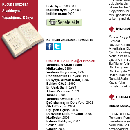
yolculuklardan b
Liste fiyatı:
280.00 TL
ülkeler haritası
İndirimli fiyatı:
224.00 TL
'Seyyahlar / ken
İndirim oranı:
%20
farkı gözetmed
anlattı, şimdi 
İÇİNDEK
Önsöz: Seyyahı
Bu kitabı arkadaşına tavsiye et
Everest
Rüyalar Kendile
Amerikalılar E
Çocuk ve Göl
Metin, Sessizli
Çuval Kuramı 
Ursula K. Le Guin diğer kitapları
Bu Fikirler Akl
Yerdeniz, 6 Kitap Takım
, 0
Bilimkurgu ve
Mülksüzler
, 1990
Bilimkurguda Mi
Yerdeniz Büyücüsü
, 1994
Balıkçı Kadının
Rocannon'un Dünyası
, 1995
Ruhtaki Stalin
Dünyaya Orman Denir
, 1996
Kaçış Yolları
Balıkçıl Gözü
, 1997
Uzaylı Kocakar
En Uzak Sahil
, 1999
Atuan Mezarları
, 1999
Tehanu
, 2000
OKUMA 
Yerdeniz Öyküleri
, 2001
Bağışlanmanın Dört Yolu
, 2001
Bülent Somay,
Öteki Rüzgâr
, 2004
Uçuştan Uçuşa
, 2004
Dünyanın Doğum Günü
, 2005
Fantazi edebiy
Marifetler
, 2006
Romanını Pembe
İçdeniz Balıkçısı
, 2007
mertebesine yer
Sesler
, 2008
okuduğun Le Gu
Güçler
, 2009
cevap veririm