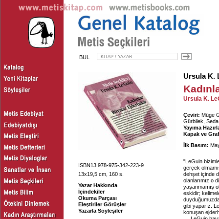
BUL
Ursula K. 
Kadınla
Ursula K. Le
Çeviri:
Müge Gü
Gürbilek, Seda
Yayıma Hazırl
Kapak ve Graf
İlk Basım:
May
"LeGuin bizimle
ISBN13 978-975-342-223-9
gerçek olmamış 
13x19,5 cm, 160 s.
dehşet içinde 
olanlarımız o d
Yazar Hakkında
yaşanmamış ola
İçindekiler
eskidir; kelime
Okuma Parçası
duyduğumuzda ka
Eleştiriler Görüşler
gibi yaparız. L
Yazarla Söyleşiler
konuşan ejderh
LeGuin haya