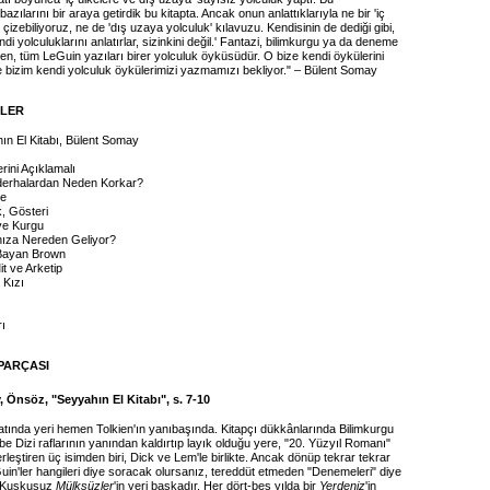
azılarını bir araya getirdik bu kitapta. Ancak onun anlattıklarıyla ne bir 'iç
' çizebiliyoruz, ne de 'dış uzaya yolculuk' kılavuzu. Kendisinin de dediği gibi,
di yolculuklarını anlatırlar, sizinkini değil.' Fantazi, bilimkurgu ya da deneme
en, tüm LeGuin yazıları birer yolculuk öyküsüdür. O bize kendi öykülerini
de bizim kendi yolculuk öykülerimizi yazmamızı bekliyor." – Bülent Somay
İLER
n El Kitabı, Bülent Somay
rini Açıklamalı
jderhalardan Neden Korkar?
ge
k, Gösteri
ve Kurgu
ınıza Nereden Geliyor?
 Bayan Brown
t ve Arketip
 Kızı
ı
PARÇASI
 Önsöz, "Seyyahın El Kitabı", s. 7-10
atında yeri hemen Tolkien'ın yanıbaşında. Kitapçı dükkânlarında Bilimkurgu
 Dizi raflarının yanından kaldırtıp layık olduğu yere, "20. Yüzyıl Romanı"
leştiren üç isimden biri, Dick ve Lem'le birlikte. Ancak dönüp tekrar tekrar
in'ler hangileri diye soracak olursanız, tereddüt etmeden "Denemeleri" diye
. Kuşkusuz
Mülksüzler
'in yeri başkadır. Her dört-beş yılda bir
Yerdeniz
'in