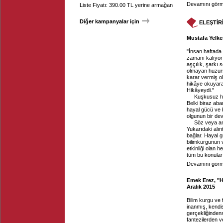
Devamını görme
Liste Fiyatı: 390.00 TL yerine armağan
Diğer kampanyalar için
ELEŞTİR
Mustafa Yelken
"İnsan haftada 
zamanı kalıyor 
aşçılık, şarkı
olmayan huzurs
karar vermiş olab
hikâye okuyarak
Hikâyeydi."
Kuşkusuz hi
Belki biraz aba
hayal gücü ve 
olgunun bir dev
Söz veya anl
Yukarıdaki alı
bağlar. Hayal g
bilimkurgunun 
etkinliği olan 
tüm bu konuları
Devamını görme
Emek Erez, "H
Aralık 2015
Bilim kurgu ve
inanmış, kend
gerçekliğinden
fantezilerden 