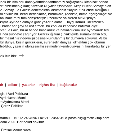
ecek bir isim onu daha yakından tanımamızı sağlayacak kitap ise: bence
ler” dizisinden çıkan;
Kadınlar Rüyalar Ejderhalar
. Kitap Bülent Somay’ın ön
or. Somay, Le Guin’in denemelerini okumanın “soyucu” bir etkisi olduğunu
u etkinin bizi kendi bedenimize, kurumlara, (devlete, bilime, “gerçekliğe” ve
lan inancımızı tüm dehşetleriyle üzerimize salıveren bir kuşkuya
liyor. Ayrıca Somay’a göre yazarın amacı: Duygularımızı incitmeden
kadar her şeyi alt üst etmek. Bu konuda kendisine katılmalı diye
et Le Guin, bizim bence bilincimizle ve hayal gücümüzle oynayarak bizi
sında şüpheye çağırıyor. Gerçekliği tüm çıplaklığıyla sunmaktansa bizi,
e bir masalın içindeymişizcesine kurgulanmış bir dünyaya sokuyor. Ve bu
bir dünya, kesin gerçeklerin, evrenselin dünyası olmaktan çok okurun
debildiği, yazarın otoritesini hissetmeden kendi dünyasını kurabildiği bir yer.
k için bkz.
ir
|
editor
|
yazarlar
|
rights list
|
bağlantılar
işisel Veri Politikası
Aydınlatma Metni
ye Aydınlatma Metni
Çerez Politikası
İstanbul. Tel:212 2454696 Fax:212 2454519 e-posta:
bilgi@metiskitap.com
.com 2026. Her hakkı saklıdır.
e Üretimi
ModusNova