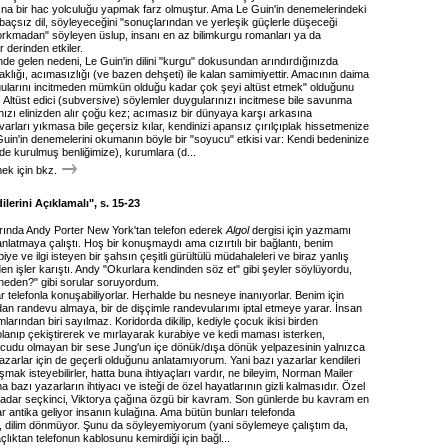
na bir hac yolculuğu yapmak farz olmuştur. Ama Le Guin'in denemelerindeki
baçsız dil, söyleyeceğini "sonuçlarından ve yerleşik güçlerle düşeceği
korkmadan" söyleyen üslup, insanı en az bilimkurgu romanları ya da
r derinden etkiler.
de gelen nedeni, Le Guin'in dilini "kurgu" dokusundan arındırdığınızda
aklığı, acımasızlığı (ve bazen dehşeti) ile kalan samimiyettir. Amacının daima
ularını incitmeden mümkün olduğu kadar çok şeyi altüst etmek" olduğunu
 Altüst edici (subversive) söylemler duygularınızı incitmese bile savunma
ızı elinizden alır çoğu kez; acımasız bir dünyaya karşı arkasına
varları yıkmasa bile geçersiz kılar, kendinizi apansız çırılçıplak hissetmenize
uin'in denemelerini okumanın böyle bir "soyucu" etkisi var: Kendi bedeninize
de kurulmuş benliğimize), kurumlara (d...
k için bkz.
lerini Açıklamalı", s. 15-23
larında Andy Porter New York'tan telefon ederek
Algol
dergisi için yazmamı
 anlatmaya çalıştı. Hoş bir konuşmaydı ama cızırtılı bir bağlantı, benim
iye ve ilgi isteyen bir şahsın çeşitli gürültülü müdahaleleri ve biraz yanlış
n işler karıştı. Andy "Okurlara kendinden söz et" gibi şeyler söylüyordu,
 neden?" gibi sorular soruyordum.
r telefonla konuşabiliyorlar. Herhalde bu nesneye inanıyorlar. Benim için
dan randevu almaya, bir de dişçimle randevularımı iptal etmeye yarar. İnsan
amlarından biri sayılmaz. Koridorda dikilip, kediyle çocuk ikisi birden
lanıp çekiştirerek ve mırlayarak kurabiye ve kedi maması isterken,
cudu olmayan bir sese Jung'un içe dönük/dışa dönük yelpazesinin yalnızca
yazarlar için de geçerli olduğunu anlatamıyorum. Yani bazı yazarlar kendileri
ak isteyebilirler, hatta buna ihtiyaçları vardır, ne bileyim, Norman Mailer
a bazı yazarların ihtiyacı ve isteği de özel hayatlarının gizli kalmasıdır. Özel
adar seçkinci, Viktorya çağına özgü bir kavram. Son günlerde bu kavram en
 antika geliyor insanın kulağına. Ama bütün bunları telefonda
 dilim dönmüyor. Şunu da söyleyemiyorum (yani söylemeye çalıştım da,
çlıktan telefonun kablosunu kemirdiği için bağl...