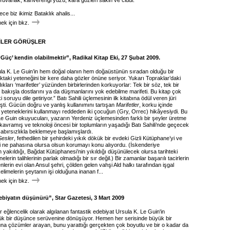
" Yuvarlak, kahverengi yüzü, kara gözleri sakin ve ciddi.
e biz ikimiz Bataklık ahalis...
k için bkz.
İLER GÖRÜŞLER
 ‘Güç’ kendin olabilmektir”, Radikal Kitap Eki, 27 Şubat 2009.
ula K. Le Guin’in hem doğal olanın hem doğaüstünün sıradan olduğu bir
taki yeteneğini bir kere daha gözler önüne seriyor. Yukarı Topraklar’daki
dıkları ‘marifetler’ yüzünden birbirlerinden korkuyorlar: Tek bir söz, tek bir
r bakışla dostlarını ya da düşmanlarını yok edebilme marifeti. Bu kitap çok
i soruyu dile getiriyor.” Batı Sahili üçlemesinin ilk kitabına ödül veren jüri
şti. Gücün doğru ve yanlış kullanımını tartışan
Marifetler
, korku içinde
eteneklerini kullanmayı reddeden iki çocuğun (Gry, Orrec) hikâyesiydi. Bu
Le Guin okuyucuları, yazarın Yerdeniz üçlemesinden farklı bir şeyler üretme
 kavramış ve teknoloji öncesi bir toplumların yaşadığı Batı Sahili’nde geçecek
sabırsızlıkla beklemeye başlamışlardı.
Sesler
, fethedilen bir şehirdeki yıkık dökük bir evdeki Gizli Kütüphane’yi ve
 ne pahasına olursa olsun korumayı konu alıyordu. (İskenderiye
 yakıldığı, Bağdat Kütüphanesi’nin yıkıldığı düşünülecek olursa tarihteki
erin talihlerinin parlak olmadığı bir sır değil.) Bir zamanlar başarılı tacirlerin
erin evi olan Ansul şehri, çölden gelen vahşi Ald halkı tarafından işgal
kelimelerin şeytanın işi olduğuna inanan f...
k için bkz.
ebiyatın düşünürü”, Star Gazetesi, 3 Mart 2009
eğlencelik olarak algılanan fantastik edebiyat Ursula K. Le Guin'in
k bir düşünce serüvenine dönüşüyor. Hemen her serisinde büyük bir
una çözümler arayan, bunu yarattığı gerçekten çok boyutlu ve bir o kadar da