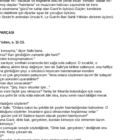
şerebilir mi? Yasaklar ve engellerle dolu bir yerde insan "kendisi" olabilir mi?
ış olayları "hatırlama" ve muazzam hafızası sayesinde bir kere
a unutmama "gücü"ne sahip olan Gavir'in öyküsü
Güçler
; kendisine
i olabilmek için diyarlar aşan bir çocuğun öyküsü.
e
Sesler
’in ardından Ursula K. Le Guin’in Batı Sahili Yıllıkları dizisinin üçüncü
PARÇASI
’nden, s. 11-13.
 konuşma," diyor Sallo bana.
rsa? Karı gördüğüm zamanki gibi hani?"
üzden konuşmamalısın."
arılıyor, sınıftaki sıramızda bizi sağa sola sallıyor. O sıcaklık, o
lanış aklımı biraz dağıtıyor; ben de Sallo'yla birlikte sallanıyor, ona hafifçe
a gördüğüm şeyi, o ürkütücü heyecanı hatırlamaktan kendimi
 ve çok geçmeden patlıyorum: "Ama onlara söylemem lazım! Bir istilaydı!
çin askerleri uyarabilirler!"
an diye soracaklar!"
tıyor. "Şey, hazır olsunlar işte..."
un süre hiçbir şey olmazsa? Yanlış bir ihbarda bulunduğun için sana
ca şehri bir ordu istila edecek bile olsa, bunu senin nasıl bildiğini merak
rladığımı söylerim!"
or Sallo. "Onlara sakın bu şekilde bir şeyler hatırladığından bahsetme. O
duğunu söylerler. İnsanların gücü olmasından hoşlanmaz onlar."
gücüm yok ki! Sadece bazen olacak şeyleri hatırlıyorum!"
 Ama Gavir, dinle bak, gerçekten, bundan kimseye söz etmemen lazım.
kimseye."
i o yumuşak sesiyle söylediğinde, "Dinle bak, gerçekten," dediğinde onu
erim. Karşı çıksam da.
i?"