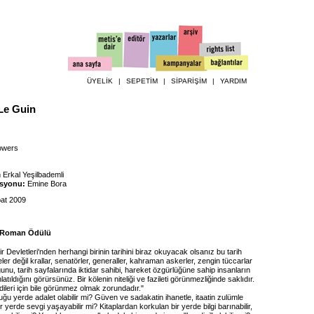
ÜYELİK
|
SEPETİM
|
SİPARİŞİM
|
YARDIM
Le Guin
wers
Erkal Yeşilbademli
asyonu:
Emine Bora
at 2009
i Roman Ödülü
r Devletleri'nden herhangi birinin tarihini biraz okuyacak olsanız bu tarih
eler değil krallar, senatörler, generaller, kahraman askerler, zengin tüccarlar
nu, tarih sayfalarında iktidar sahibi, hareket özgürlüğüne sahip insanların
latıldığını görürsünüz. Bir kölenin niteliği ve fazileti görünmezliğinde saklıdır.
ileri için bile görünmez olmak zorundadır."
duğu yerde adalet olabilir mi? Güven ve sadakatin ihanetle, itaatin zulümle
r yerde sevgi yaşayabilir mi? Kitaplardan korkulan bir yerde bilgi barınabilir,