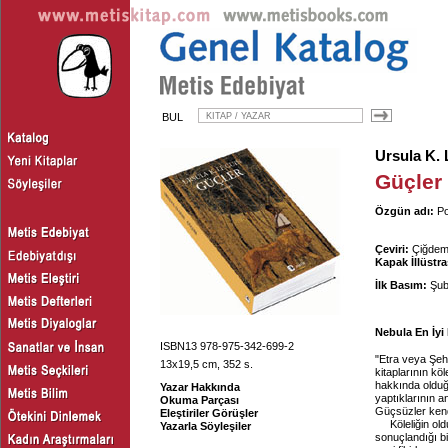
BUL
Ursula K. 
Güçler
Özgün adı:
Po
Çeviri:
Çiğdem 
Kapak İllüstr
İlk Basım:
Şub
Nebula En İy
ISBN13 978-975-342-699-2
"Etra veya Şehi
13x19,5 cm, 352 s.
kitaplarının köl
hakkında olduğu
Yazar Hakkında
yaptıklarının an
Okuma Parçası
Güçsüzler kend
Eleştiriler Görüşler
Köleliğin ol
Yazarla Söyleşiler
sonuçlandığı bi