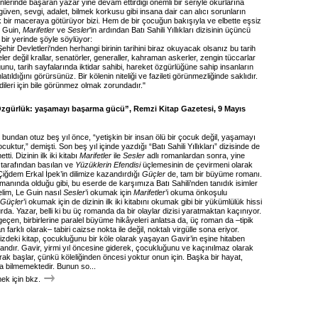
nlerinde başaran yazar yine devam ettirdiği önemli bir seriyle okurlarına
, güven, sevgi, adalet, bilmek korkusu gibi insana dair can alıcı sorunların
k bir maceraya götürüyor bizi. Hem de bir çocuğun bakışıyla ve elbette eşsiz
Le Guin,
Marifetler
ve
Sesler
'in ardından Batı Sahili Yıllıkları dizisinin üçüncü
n bir yerinde şöyle söylüyor:
ehir Devletleri'nden herhangi birinin tarihini biraz okuyacak olsanız bu tarih
eler değil krallar, senatörler, generaller, kahraman askerler, zengin tüccarlar
nu, tarih sayfalarında iktidar sahibi, hareket özgürlüğüne sahip insanların
latıldığını görürsünüz. Bir kölenin niteliği ve fazileti görünmezliğinde saklıdır.
ileri için bile görünmez olmak zorundadır."
Özgürlük: yaşamayı başarma gücü”, Remzi Kitap Gazetesi, 9 Mayıs
bundan otuz beş yıl önce, “yetişkin bir insan ölü bir çocuk değil, yaşamayı
uktur,” demişti. Son beş yıl içinde yazdığı “Batı Sahili Yıllıkları” dizisinde de
ti. Dizinin ilk iki kitabı
Marifetler
ile
Sesler
adlı romanlardan sonra, yine
 tarafından basılan ve
Yüzüklerin Efendisi
üçlemesinin de çevirmeni olarak
Çiğdem Erkal İpek’in dilimize kazandırdığı
Güçler
de, tam bir büyüme romanı.
romanında olduğu gibi, bu eserde de karşımıza Batı Sahili’nden tanıdık isimler
elim, Le Guin nasıl
Sesler
’i okumak için
Marifetler
’i okuma önkoşulu
Güçler
’i okumak için de dizinin ilk iki kitabını okumak gibi bir yükümlülük hissi
da. Yazar, belli ki bu üç romanda da bir olaylar dizisi yaratmaktan kaçınıyor.
çen, birbirlerine paralel büyüme hikâyeleri anlatsa da, üç roman da –tipik
n farklı olarak– tabiri caizse nokta ile değil, noktalı virgülle sona eriyor.
izdeki kitap, çocukluğunu bir köle olarak yaşayan Gavir’in eşine hitaben
andır. Gavir, yirmi yıl öncesine giderek, çocukluğunu ve kaçınılmaz olarak
tarak başlar, çünkü köleliğinden öncesi yoktur onun için. Başka bir hayat,
a bilmemektedir. Bunun so...
k için bkz.