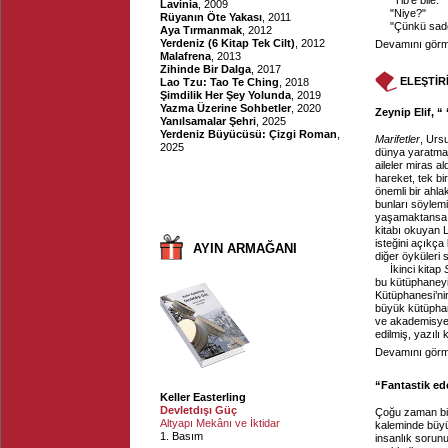
"Tib'e bile.
Lavinia
, 2009
"Niye?"
Rüyanın Öte Yakası
, 2011
"Çünkü sadec
Aya Tırmanmak
, 2012
Yerdeniz (6 Kitap Tek Cilt)
, 2012
Devamını görme
Malafrena
, 2013
Zihinde Bir Dalga
, 2017
ELEŞTİR
Lao Tzu: Tao Te Ching
, 2018
Şimdilik Her Şey Yolunda
, 2019
Yazma Üzerine Sohbetler
, 2020
Zeynip Elif, “
Yanılsamalar Şehri
, 2025
Yerdeniz Büyücüsü: Çizgi Roman
,
Marifetler
, Urs
2025
dünya yaratmak
aileler miras al
hareket, tek bi
önemli bir ahlak
bunları söylemi
yaşamaktansa y
kitabı okuyan 
isteğini açıkça
AYIN ARMAĞANI
diğer öyküleri 
İkinci kitap
bu kütüphaneyi
Kütüphanesi’nin
büyük kütüphanel
ve akademisyenl
edilmiş, yazılı 
Devamını görme
“Fantastik ed
Keller Easterling
Devletdışı Güç
Çoğu zaman bir 
Altyapı Mekânı ve İktidar
kaleminde büyü
1. Basım
insanlık sorun