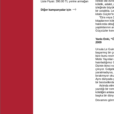
renkle öte evre
Liste Fiyatı: 390.00 TL yerine armağan
kölelik, adalet
izleğinde büyü
Diğer kampanyalar için
bir ustalıkla. 
kitabı
Güçler
'i
"Etra veya Ş
kitaplarının köl
hakkında olduğu
yaptıklarının an
Güçsüzler kend
Yankı Enki, “
2009
Ursula Le Guin 
başarmış bir çoc
bize bunu resmet
Metis Yayınları
hatırladığımız 
Dizinin ikinci 
çıkıyor. Gelgel
yaratmadıysa,
bırakmıyor okur
Aynı dünyada ge
bir bestsellerda
Aslında elim
yazdığı bir rom
köleliğini anla
başka bir düny
Devamını görme