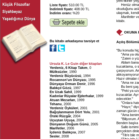
yeni fikirler ye
Henüz olmam
Liste fiyatı:
510.00 TL
okuduğunu asl
İndirimli fiyatı:
408.00 TL
ulaşmak, kendis
İndirim oranı:
%20
Marifetler
v
kitabı.
OKUMA 
Bu kitabı arkadaşına tavsiye et
Açılış Bölümü
"Bu konuda hiç
"Ama ya olu
"Zaten o y
Ablam bana s
Ursula K. Le Guin diğer kitapları
kucaklama, o sal
Yerdeniz, 6 Kitap Takım
, 0
çarpıyorum. Am
Mülksüzler
, 1990
alıkoyamıyorum
Yerdeniz Büyücüsü
, 1994
Hazır olmaları i
Rocannon'un Dünyası
, 1995
"Ama ne zam
Dünyaya Orman Denir
, 1996
Bu beni şaşır
Balıkçıl Gözü
, 1997
"Peki ya uz
En Uzak Sahil
, 1999
kızacaklar. Ayrı
Kadınlar Rüyalar Ejderhalar
, 1999
edecekler."
Atuan Mezarları
, 1999
"Onlara hatı
Tehanu
, 2000
"Hayır," diy
Yerdeniz Öyküleri
, 2001
zaman gücün ol
Bağışlanmanın Dört Yolu
, 2001
"Ama benim 
Öteki Rüzgâr
, 2004
"Biliyorum.
Uçuştan Uçuşa
, 2004
Benden başka 
Dünyanın Doğum Günü
, 2005
Sallo ismim
Marifetler
, 2006
gerçekten dinl
İçdeniz Balıkçısı
, 2007
"Tib'e bile m
Sesler
, 2008