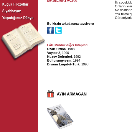
BASILMAYACAK
İlk çocukluk
Onların Y-an
Ne dostların
Yok telesko
Göremiyorlar
Bu kitabı arkadaşına tavsiye et
Lâle Müldür diğer kitapları
Uzak Fırtına
, 1988
Voyıcır 2
, 1990
Kuzey Defterleri
, 1992
Buhurumeryem
, 1994
Divanü Lûgat-it-Türk
, 1998
AYIN ARMAĞANI