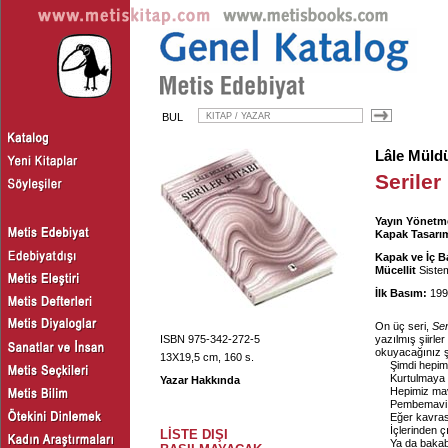
BUL
Lâle Müld
Seriler
Yayın Yönetm
Kapak Tasarım
Kapak ve İç B
Mücellit
Sistem
İlk Basım:
199
On üç seri,
Ser
ISBN 975-342-272-5
yazılmış şiirler
okuyacağınız şi
13X19,5 cm, 160 s.
Şimdi hepim
Kurtulmaya 
Yazar Hakkında
Hepimiz mav
Pembemavi k
Eğer kavras
İçlerinden ç
LİSTE DIŞI
Ya da bakabi