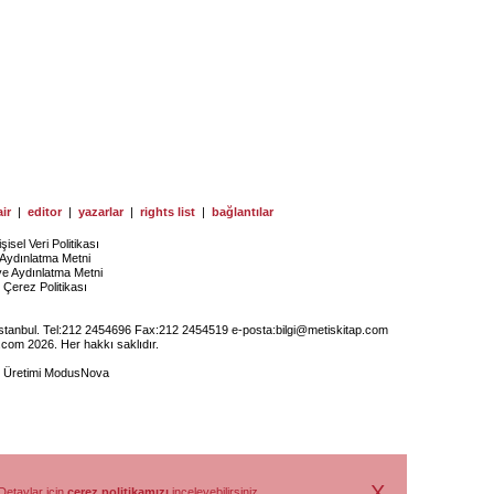
ir
|
editor
|
yazarlar
|
rights list
|
bağlantılar
işisel Veri Politikası
Aydınlatma Metni
ye Aydınlatma Metni
Çerez Politikası
İstanbul. Tel:212 2454696 Fax:212 2454519 e-posta:
bilgi@metiskitap.com
.com 2026. Her hakkı saklıdır.
e Üretimi
ModusNova
X
Detaylar için
çerez politikamızı
inceleyebilirsiniz.