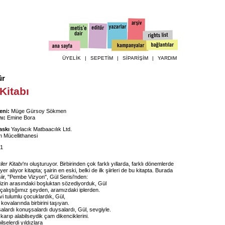
ÜYELİK
|
SEPETİM
|
SİPARİŞİM
|
YARDIM
ür
 Kitabı
eni:
Müge Gürsoy Sökmen
ı:
Emine Bora
askı
Yaylacık Matbaacılık Ltd.
 Mücellithanesi
1
iler Kitabı
'nı oluşturuyor. Birbirinden çok farklı yıllarda, farklı dönemlerde
 yer alıyor kitapta; şairin en eski, belki de ilk şiirleri de bu kitapta. Burada
ir, "Pembe Vizyon", Gül Serisi'nden:
izin arasındaki boşluktan sözediyorduk, Gül
çalıştığımız şeyden, aramızdaki iplerden.
i tulumlu çocuklardık, Gül,
ovalarında birbirini taşıyan.
alardı konuşsalardı duysalardı, Gül, sevgiyle.
ıkarıp alabilseydik çam dikenciklerini.
lselerdi yıldızlara