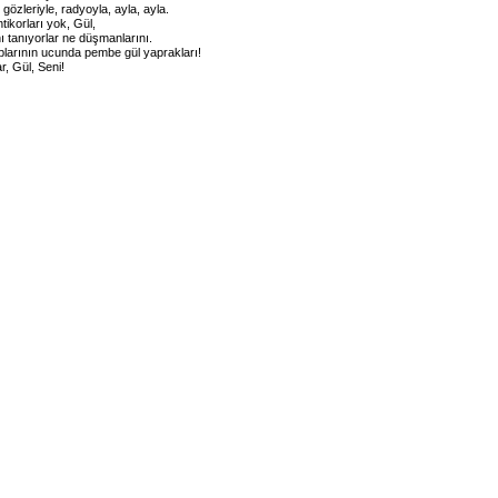
 gözleriyle, radyoyla, ayla, ayla.
tikorları yok, Gül,
ı tanıyorlar ne düşmanlarını.
plarının ucunda pembe gül yaprakları!
, Gül, Seni!