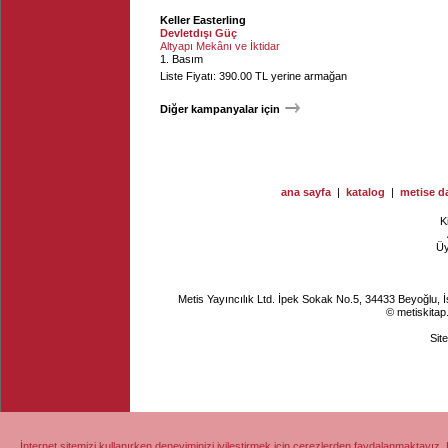
Keller Easterling
Devletdışı Güç
Altyapı Mekânı ve İktidar
1. Basım
Liste Fiyatı: 390.00 TL yerine armağan
Diğer kampanyalar için
ana sayfa
|
katalog
|
metise da
K
Ü
Metis Yayıncılık Ltd. İpek Sokak No.5, 34433 Beyoğlu, 
© metiskitap
Sit
İnternet sitemizi kullanırken deneyiminizi iyileştirmek için çerezlerden faydalanmaktayız. 