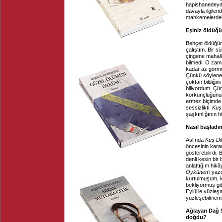
hapishanedeydi
davayla ilgilen
mahkemelerdeki 
Eşiniz öldüğü
Behçet öldüğü
çalıştım. Bir s
çingene mahal
bilmedi. O zam
kadar az görmü
Çünkü söylenem
çoktan bildiğin
biliyordum. Çü
korkunçluğunun 
ermez biçimde 
sessizlikti.
Kuş
şaşkınlığının h
Nasıl başladı
Aslında
Kuş Di
öncesinin karan
gösterebilirdi.
denli kesin bir
anlattığım hikâ
Öykünen
’i yaz
kurtulmuşum, ke
bekliyormuş gi
Eylül’le yüzleş
yüzleşebilmemiz
Ağlayan Dağ S
doğdu?