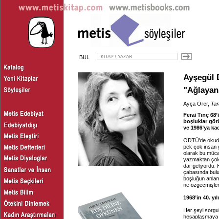
BUL
Ayşegül 
"Ağlayan
Ayça Örer,
Tar
Ferai Tınç 68’
boşluklar gör
ve 1986’ya ka
ODTÜ’de okuduğ
pek çok insan g
olarak bu mücad
yazmaktan çok d
dar geliyordu.
çabasında buluyo
boşluğun anlam
ne özgeçmişler
1968’in 40. yı
Her şeyi sorgu
hesaplaşmaya a