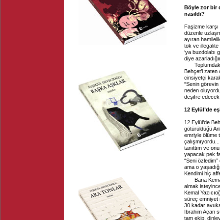
Böyle zor bir
nasıldı?
Faşizme karşı 
düzenle uzlaşm
ayıran hamilel
tok ve illegali
‘ya buzdolabı 
diye azarladığ
Toplumdaki gib
Behçet’i zaten
cinsiyetçi kara
“Senin görevin
neden oluyordu
deşifre edecek 
12 Eylül’de eş
12 Eylül’de Beh
götürüldüğü An
emriyle ölüme t
çalışmıyordu... 
tanıttım ve onu
yapacak pek fa
“Seni özledim”
ama o yaşadığ
Kendimi hiç af
Bana Kemal Yaz
almak isteyince
Kemal Yazıcıoğ
süreç emniyet 
30 kadar avuka
İbrahim Açan s
tam ekip, dinle