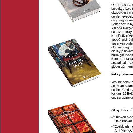
O karmaşada v
buldukça kaldı
okuyordum ama 
denilemeyecek,
doğruluğundan 
Fonseca’nın Ay
Aslında Naciye 
sessizce oraya
istediği öyküye
yaptığı gibi, ö
yazarken binle
olamayacağım s
algılayıp anlay
bizim gibi insan
isimle Romanla
anlaşılmak, sa
şiddet görmeme
Peki yüzleşme
Yeni bir politi
anımsanmasını
dedim. Yazdıkl
kalıyor, 12 Eylü
öncesi gömüldü
Okuyabileceği
▪ "
Dünyanın de
Hale Kaplan
▪ "
Edebiyatla, 
Anıl Mert Ö