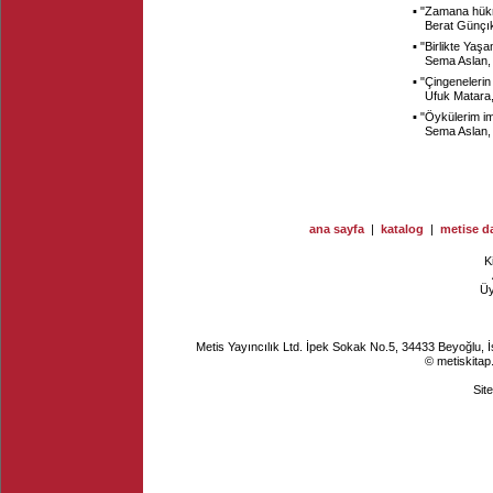
▪ "
Zamana hük
Berat Günçı
▪ "
Birlikte Yaş
Sema Aslan
▪ "
Çingenelerin d
Ufuk Matara
▪ "
Öykülerim im
Sema Aslan
ana sayfa
|
katalog
|
metise da
K
Ü
Metis Yayıncılık Ltd. İpek Sokak No.5, 34433 Beyoğlu, 
© metiskitap
Sit