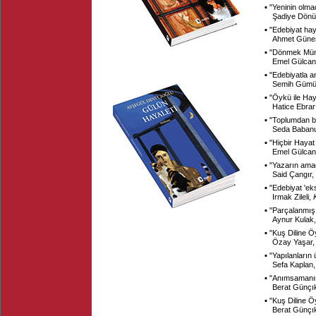
▪ "
Yeninin olma
Şadiye Dön
▪ "
Edebiyat haya
Ahmet Güne
▪ "
Dönmek Müm
Emel Gülca
▪ "
Edebiyatla an
Semih Güm
▪ "
Öykü ile Hay
Hatice Ebrar
▪ "
Toplumdan b
Seda Baban
▪ "
Hiçbir Hayat 
Emel Gülca
▪ "
Yazarın amac
Said Çangır,
▪ "
Edebiyat 'ek
Irmak Zileli,
▪ "
Parçalanmış 
Aynur Kulak
▪ "
Kuş Diline 
Özay Yaşar
▪ "
Yapılanların 
Sefa Kaplan
▪ "
Anımsamanın 
Berat Günçı
▪ "
Kuş Diline 
Berat Günçı