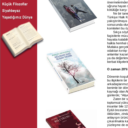
önermelerinden
uğruna hayatı s
kötülüğe karşı 
Ne bir tane 68
Türkiye Halk Ku
yakıştırılmaya
sonucunda oluşt
komiteleri bu ö
Sıkça söylendi
faşistlerle mü
hayatta kalabil
halkla hemhal o
Mutlaka gerçek
odaktan kırılı
anlamlar kazanm
ya da değerlen
berbat klişeler
O zaman 20’li
Dönemin koşulla
bu ilişkilerin b
arkadaşlarımıza
benimle bir dö
kaynağı olan A
günlerde; “Atiy
Zaten bir serm
toplumsal yüks
insanlar bile 12
Eylül öncesini
öldürülen, zind
anlayışın ürünü
çıkarılmakla ka
yüzleşme de en