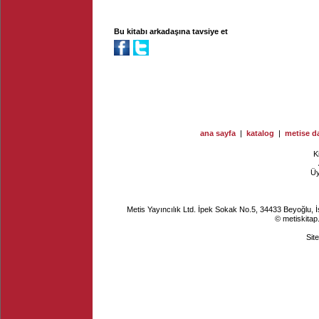
Bu kitabı arkadaşına tavsiye et
ana sayfa
|
katalog
|
metise da
K
Ü
Metis Yayıncılık Ltd. İpek Sokak No.5, 34433 Beyoğlu, 
© metiskitap
Sit