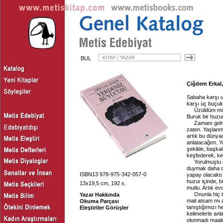
BUL
Çiğdem Erkal,
Sabaha karşı u
karşı üç buçuk
Üzüldüm mü
Buruk bir huzu
Zamanı gelm
zaten. Yaşlanm
artık bu dünyad
anlatacağım. Y
şekilde, başkal
keşfederek, keş
Yorulmuştu 
duymak daha da 
ISBN13 978-975-342-057-0
yapay olacaktı 
huzur içinde, 
13x19,5 cm, 192 s.
mutlu. Artık ev
Onunla hiç 
Yazar Hakkında
mail atsam mı 
Okuma Parçası
tanıştığımızı 
Eleştiriler Görüşler
kelimelerle an
olunmadı maales