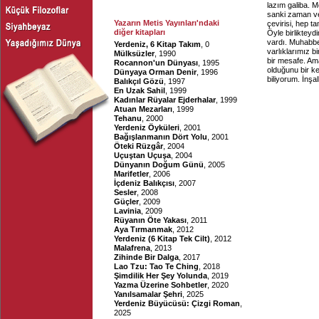
lazım galiba. M
sanki zaman ve
Yazarın Metis Yayınları'ndaki
çevirisi, hep 
diğer kitapları
Öyle birliktey
vardı. Muhabbe
Yerdeniz, 6 Kitap Takım
, 0
varlıklarımız 
Mülksüzler
, 1990
bir mesafe. Am
Rocannon'un Dünyası
, 1995
olduğunu bir k
Dünyaya Orman Denir
, 1996
biliyorum. İnşa
Balıkçıl Gözü
, 1997
En Uzak Sahil
, 1999
Kadınlar Rüyalar Ejderhalar
, 1999
Atuan Mezarları
, 1999
Tehanu
, 2000
Yerdeniz Öyküleri
, 2001
Bağışlanmanın Dört Yolu
, 2001
Öteki Rüzgâr
, 2004
Uçuştan Uçuşa
, 2004
Dünyanın Doğum Günü
, 2005
Marifetler
, 2006
İçdeniz Balıkçısı
, 2007
Sesler
, 2008
Güçler
, 2009
Lavinia
, 2009
Rüyanın Öte Yakası
, 2011
Aya Tırmanmak
, 2012
Yerdeniz (6 Kitap Tek Cilt)
, 2012
Malafrena
, 2013
Zihinde Bir Dalga
, 2017
Lao Tzu: Tao Te Ching
, 2018
Şimdilik Her Şey Yolunda
, 2019
Yazma Üzerine Sohbetler
, 2020
Yanılsamalar Şehri
, 2025
Yerdeniz Büyücüsü: Çizgi Roman
,
2025