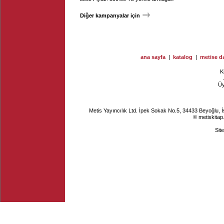
Diğer kampanyalar için
ana sayfa
|
katalog
|
metise da
K
Ü
Metis Yayıncılık Ltd. İpek Sokak No.5, 34433 Beyoğlu, 
© metiskitap
Sit