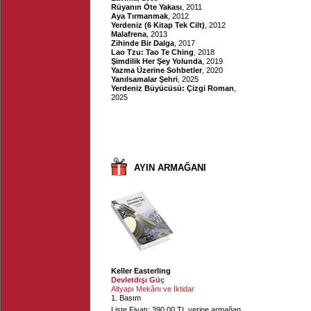
Rüyanın Öte Yakası
, 2011
Aya Tırmanmak
, 2012
Yerdeniz (6 Kitap Tek Cilt)
, 2012
Malafrena
, 2013
Zihinde Bir Dalga
, 2017
Lao Tzu: Tao Te Ching
, 2018
Şimdilik Her Şey Yolunda
, 2019
Yazma Üzerine Sohbetler
, 2020
Yanılsamalar Şehri
, 2025
Yerdeniz Büyücüsü: Çizgi Roman
,
2025
AYIN ARMAĞANI
Keller Easterling
Devletdışı Güç
Altyapı Mekânı ve İktidar
1. Basım
Liste Fiyatı: 390.00 TL yerine armağan