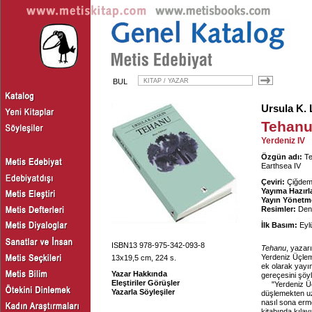
BUL
Ursula K. 
Tehan
Yerdeniz IV
Özgün adı:
Te
Earthsea IV
Çeviri:
Çiğdem 
Yayıma Hazırl
Yayın Yönetm
Resimler:
Deni
İlk Basım:
Eyl
ISBN13 978-975-342-093-8
Tehanu
, yazar
Yerdeniz Üçlem
13x19,5 cm, 224 s.
ek olarak yayım
Yazar Hakkında
gereçesini şöyle
Eleştiriler Görüşler
"Yerdeniz Ü
Yazarla Söyleşiler
düşlemekten 
nasıl sona erm
kitabında kıla