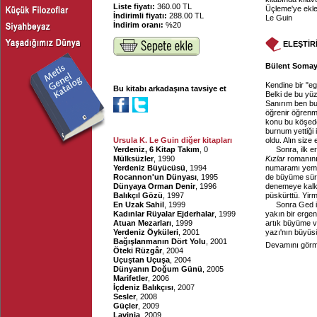
Liste fiyatı:
360.00 TL
Üçleme'ye ekle
İndirimli fiyatı:
288.00 TL
Le Guin
İndirim oranı:
%20
ELEŞTİR
Bülent Somay, 
Kendine bir "eg
Bu kitabı arkadaşına tavsiye et
Belki de bu yüz
Sanırım ben bu
öğrenir öğrenm
konu bu köşede
burnum yettiği
Ursula K. Le Guin diğer kitapları
oldu. Alın size 
Yerdeniz, 6 Kitap Takım
, 0
Sonra, ilk e
Mülksüzler
, 1990
Kızlar
romanını
Yerdeniz Büyücüsü
, 1994
numaramı yeme
Rocannon'un Dünyası
, 1995
de büyüme süre
Dünyaya Orman Denir
, 1996
denemeye kalktı
Balıkçıl Gözü
, 1997
püskürttü. Yirm
En Uzak Sahil
, 1999
Sonra Ged i
Kadınlar Rüyalar Ejderhalar
, 1999
yakın bir erge
Atuan Mezarları
, 1999
artık büyüme v
Yerdeniz Öyküleri
, 2001
yazı'nın büyüs
Bağışlanmanın Dört Yolu
, 2001
Devamını görme
Öteki Rüzgâr
, 2004
Uçuştan Uçuşa
, 2004
Dünyanın Doğum Günü
, 2005
Marifetler
, 2006
İçdeniz Balıkçısı
, 2007
Sesler
, 2008
Güçler
, 2009
Lavinia
, 2009