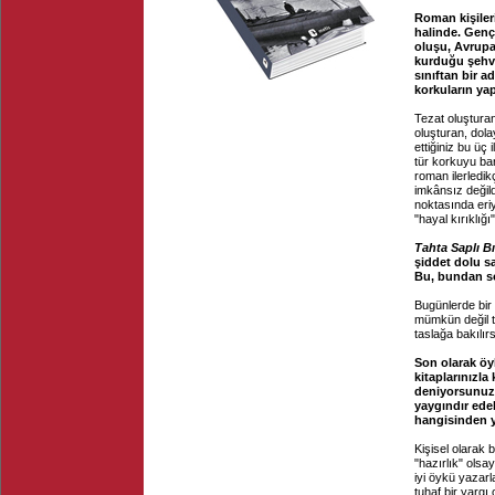
Roman kişilerin
halinde. Genç 
oluşu, Avrupa'
kurduğu şehve
sınıftan bir a
korkuların yap
Tezat oluşturan
oluşturan, dola
ettiğiniz bu üç
tür korkuyu ba
roman ilerledik
imkânsız değildi
noktasında eriye
"hayal kırıklığı
Tahta Saplı B
şiddet dolu s
Bu, bundan so
Bugünlerde bir
mümkün değil t
taslağa bakılır
Son olarak öy
kitaplarınızla
deniyorsunuz.
yaygındır ede
hangisinden 
Kişisel olarak 
"hazırlık" olsa
iyi öykü yazar
tuhaf bir yarg