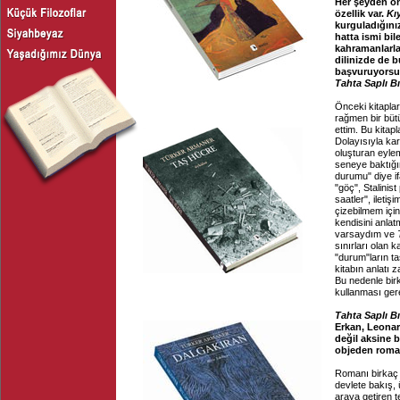
Her şeyden ö
özellik var.
Kıy
kurguladığınız
hatta ismi bil
kahramanlarla
dilinizde de b
başvuruyorsun
Tahta Saplı B
Önceki kitaplar
rağmen bir büt
ettim. Bu kitap
Dolayısıyla kara
oluşturan eylem
seneye baktığı
durumu" diye i
"göç", Stalinis
saatler", iletiş
çizebilmem için
kendisini anla
varsaydım ve
sınırları olan 
"durum"ların ta
kitabın anlatı 
Bu nedenle bir
kullanması gere
Tahta Saplı B
Erkan, Leonar
değil aksine b
objeden roman
Romanı birkaç 
devlete bakış, 
araya getiren t