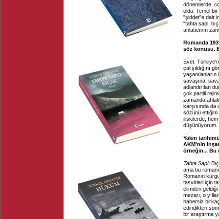
dönemlerde, coğ
oldu. Temel bir
"şiddet"e dair 
"tahta saplı bı
anlatıcının zam
Romanda 1939-
söz konusu. B
Evet. Türkiye'ni
çalışıldığını 
yaşanılanların 
savaşına, sava
adlandırılan du
çok partili rej
zamanda ahlaki
karşısında da 
sözünü ettiğim
ilişkilerde, he
düşünüyorum. Bu
Yakın tarihimi
AKM'nin inşaat
örneğin... Bu 
Tahta Saplı Bı
ama bu romanın
Romanın kurgus
tasvirleri için 
elimden geldiği
mezarı, o yıll
habersiz birkaç 
edindikten son
bir araştırma y