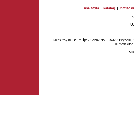
ana sayfa
|
katalog
|
metise da
K
Ü
Metis Yayıncılık Ltd. İpek Sokak No.5, 34433 Beyoğlu, 
© metiskitap
Sit