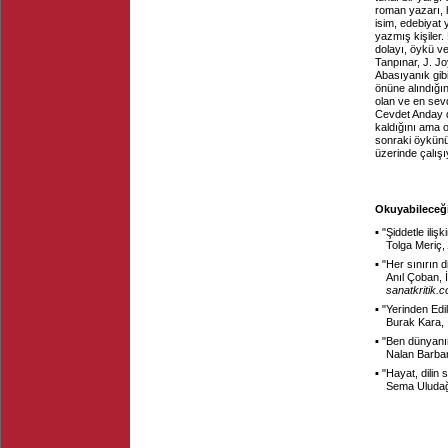
roman yazarı, 
isim, edebiyat 
yazmış kişiler.
dolayı, öykü v
Tanpınar, J. Jo
Abasıyanık gibi
önüne alındığın
olan ve en sevd
Cevdet Anday di
kaldığını ama o
sonraki öykünün
üzerinde çalış
Okuyabileceği
▪ "
Şiddetle iliş
Tolga Meriç,
▪ "
Her sınırın d
Anıl Çoban, 
sanatkritik.
▪ "
Yerinden Edi
Burak Kara,
▪ "
Ben dünyanın
Nalan Barba
▪ "
Hayat, dilin s
Sema Uluda