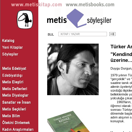
BUL
Türker A
"Kendind
üzerine..
Duygu Durgun
1979 yılının Tü
"gerçeklik" ve 
saatine tanık 
ailenin üyeleri
sürdüğü ilişki
belleklerinde y
yolculuğa çıkar
1960'ların, 19
öğrenci olarak
sonrası Türkiye
dönemde başlay
adım atışının s
konuştuk.