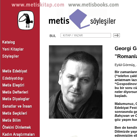
BUL
Georgi G
"Romanlar
Eylül Görmüş,
Bir zamanları
(“telefon çal
anlatmam lazı
“Gospodinov’l
bu bir soru c
neler diyorsu
başladı.
Malumunuz, G
Edebiyat Fest
sonrasında gel
Bahçıvan ve 
göz yaşını ku
Ben de kendis
Dilimizde yay
edinmiştim elb