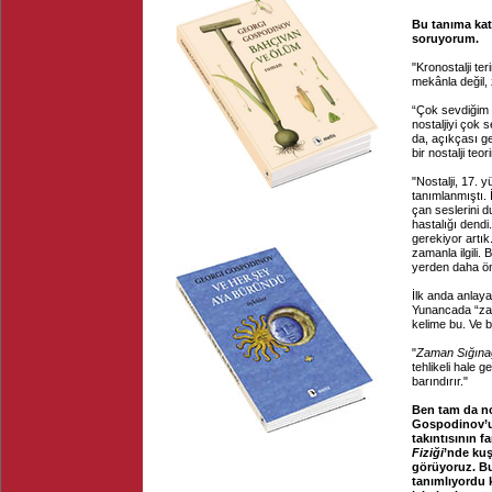
Bu tanıma katı
soruyorum.
"Kronostalji ter
mekânla değil, z
“Çok sevdiğim i
nostaljiyi çok 
da, açıkçası g
bir nostalji teo
"Nostalji, 17. y
tanımlanmıştı. 
çan seslerini d
hastalığı dend
gerekiyor artık.
zamanla ilgili.
yerden daha ön
İlk anda anlay
Yunancada “zama
kelime bu. Ve b
"
Zaman Sığına
tehlikeli hale g
barındırır."
Ben tam da no
Gospodinov’un
takıntısının f
Fiziği
’nde kuş
görüyoruz. Bu 
tanımlıyordu 