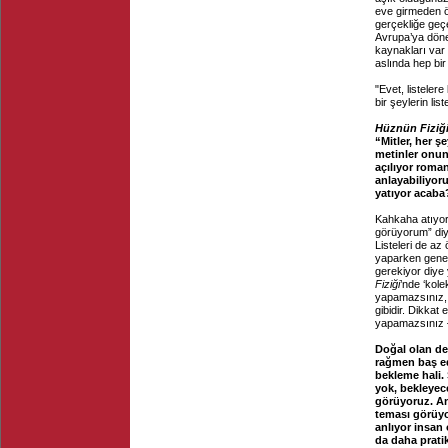
eve girmeden ö
gerçekliğe geçe
Avrupa’ya döne
kaynakları var
aslında hep bir
"Evet, listeler
bir şeylerin list
Hüznün Fiziğ
“Mitler, her 
metinler onun
açılıyor roman
anlayabiliyor
yatıyor acaba
Kahkaha atıyor,
görüyorum” diyor
Listeleri de az
yaparken genel
gerekiyor diye
Fiziği
’nde ‘kol
yapamazsınız, 
gibidir. Dikkat
yapamazsınız 
Doğal olan de
rağmen baş ed
bekleme hali.
yok, bekleyec
görüyoruz. A
teması görüyo
anlıyor insan
da daha prati