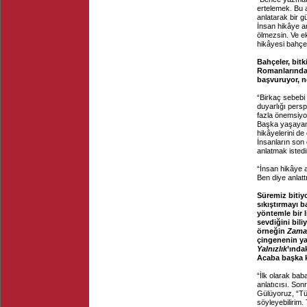
ertelemek. Bu a
anlatarak bir 
İnsan hikâye an
ölmezsin. Ve e
hikâyesi bahçe
Bahçeler, bitk
Romanlarında 
başvuruyor, 
“Birkaç sebebi 
duyarlığı persp
fazla önemsiyo
Başka yaşayan 
hikâyelerini de
İnsanların son
anlatmak isted
“İnsan hikâye a
Ben diye anlat
Süremiz bitiy
sıkıştırmayı b
yöntemle bir 
sevdiğini bili
örneğin
Zama
çingenenin y
Yalnızlık
’ında
Acaba başka k
“İlk olarak bab
anlatıcısı. Son
Gülüyoruz, “Tü
söyleyebilirim.