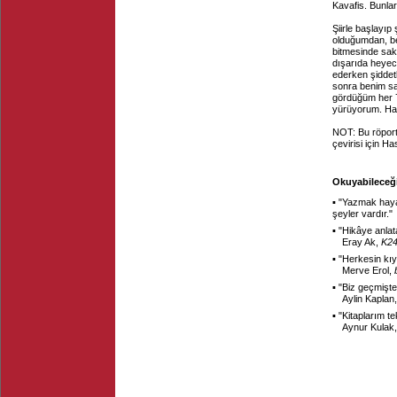
Kavafis. Bunlar
Şiirle başlayıp
olduğumdan, be
bitmesinde sak
dışarıda heyec
ederken şiddet
sonra benim sa
gördüğüm her 7
yürüyorum. Hay
NOT: Bu röport
çevirisi için H
Okuyabileceği
▪ "
Yazmak hayat
şeyler vardır.
"
▪ "
Hikâye anlata
Eray Ak,
K2
▪ "
Herkesin kıy
Merve Erol,
▪ "
Biz geçmişte
Aylin Kaplan
▪ "
Kitaplarım te
Aynur Kulak