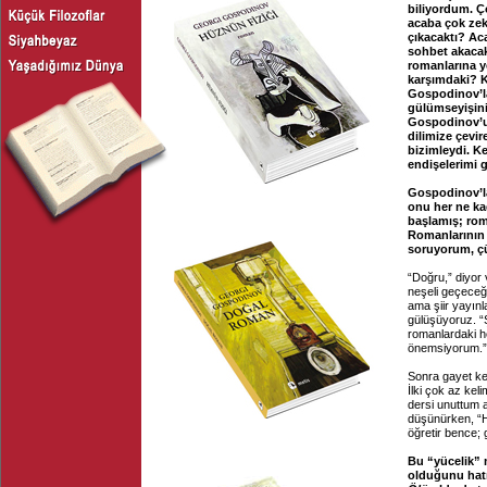
biliyordum. Ç
acaba çok zeki
çıkacaktı? Aca
sohbet akacak
romanlarına y
karşımdaki? K
Gospodinov’la
gülümseyişini
Gospodinov’un
dilimize çevi
bizimleydi. K
endişelerimi g
Gospodinov’la
onu her ne ka
başlamış; roma
Romanlarının p
soruyorum, çü
“Doğru,” diyor 
neşeli geçeceği
ama şiir yayın
gülüşüyoruz. “Ş
romanlardaki he
önemsiyorum.”
Sonra gayet ken
İlki çok az ke
dersi unuttum 
düşünürken, “Ha
öğretir bence; 
Bu “yücelik” 
olduğunu hat