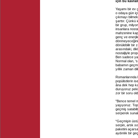
için bu kavra
Yaşamı bir ev g
o odaya gün iç
çıkmayı bilmek 
şarttır. Çünkü i
bir grup, milyo
insanlara nosta
mahzenine kapat
genç ve enerjik
dönmeyeceğini,
dönülebilir bir
arasındaki, dik
nostaljiyle pro
Ben sadece yak
Normal olan, ‘s
babamın geçmiş
yıllık zaman di
Romanlarında k
popülistlerin i
âna dek hep kar
duruyoruz peki?
zor bir soru ol
"Bence temel me
yaşıyoruz. Topl
geçmiş satabili
serperek sunab
“Geçmişin üstün
serpin, artık
so
paketini açarsa
aydınlık bir g