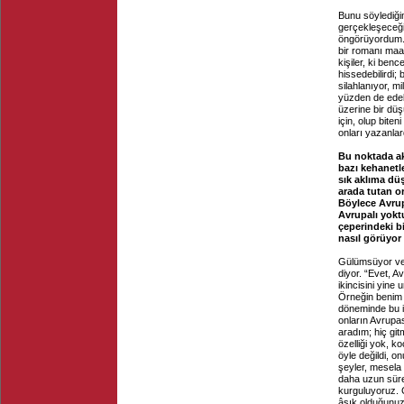
Bunu söylediğim
gerçekleşeceği
öngörüyordum. 
bir romanı maa
kişiler, ki ben
hissedebilirdi;
silahlanıyor, m
yüzden de ede
üzerine bir dü
için, olup bite
onları yazanlar
Bu noktada ak
bazı kehanetl
sık aklıma dü
arada tutan or
Böylece Avrup
Avrupalı yokt
çeperindeki bi
nasıl görüyor
Gülümsüyor ve 
diyor. “Evet, A
ikincisini yine
Örneğin benim 
döneminde bu i
onların Avrupas
aradım; hiç git
özelliği yok, k
öyle değildi, 
şeyler, mesela
daha uzun süre 
kurguluyoruz. Ç
âşık olduğunuz