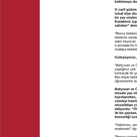
beklemeye dai
O zarif gülüm
tuhaf diye dü
bir şey söyle
Karadeniz içg
sahiden” dem
"Bence bekleme
bekleme sanatı
eden heyecan as
e-postalarımı 
mutlaka bekleti
Gülüşüyoruz,
"
Bahçıvan ve 
yaptığınız çok 
korkacak bir ş
Ben böyle bekl
öğrenmemiz la
Bahçıvan ve 
mesele yas ol
hazırlanırken,
cümleyi hatır
mezarlıkları zi
ekliyordu: “Ö
Ve bir yandan,
benzerliği üze
“Haklısınız, a
ertelemek!” diy
"Bence yazmak 