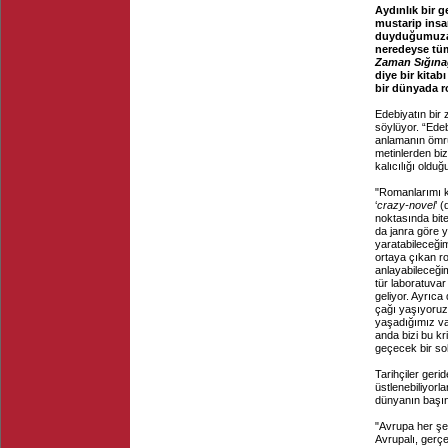
Aydınlık bir 
mustarip insan
duyduğumuza k
neredeyse tüm
Zaman Sığına
diye bir kitab
bir dünyada r
Edebiyatın bir 
söylüyor. “Ede
anlamanın ömrü
metinlerden bi
kalıcılığı olduğ
"Romanlarımı k
‘
crazy-novel
’ 
noktasında bite
da janra göre 
yaratabileceği
ortaya çıkan ro
anlayabileceği
tür laboratuvar
geliyor. Ayrıca
çağı yaşıyoruz
yaşadığımız va
anda bizi bu kr
geçecek bir sohb
Tarihçiler geri
üstlenebiliyorla
dünyanın başın
"Avrupa her şey
Avrupalı, gerçe