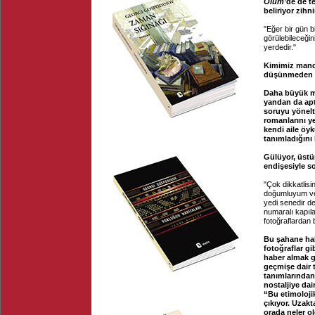
Ölüm
’de de 
beliriyor zih
"Eğer bir gün 
görülebileceği
yerdedir."
Kimimiz manda
düşünmeden 
Daha büyük me
yandan da apt
soruyu yönelt
romanlarını ye
kendi aile öy
tanımladığını 
Gülüyor, üstün
endişesiyle s
"Çok dikkatlisi
doğumluyum ve 
yedi senedir d
numaralı kapıl
fotoğraflardan 
Bu şahane hab
fotoğraflar gi
haber almak g
geçmişe dair 
tanımlarından
nostaljiye dai
“Bu etimolojik
çıkıyor. Uzak
orada neler 