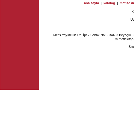
ana sayfa
|
katalog
|
metise da
K
Ü
Metis Yayıncılık Ltd. İpek Sokak No.5, 34433 Beyoğlu, 
© metiskitap
Sit