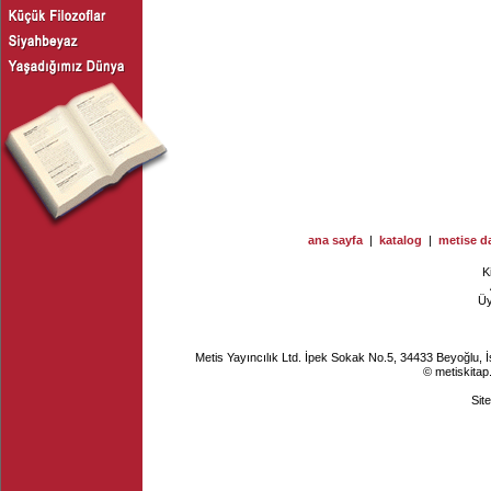
ana sayfa
|
katalog
|
metise da
K
Ü
Metis Yayıncılık Ltd. İpek Sokak No.5, 34433 Beyoğlu, 
© metiskitap
Sit