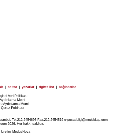
ir
|
editor
|
yazarlar
|
rights list
|
bağlantılar
işisel Veri Politikası
Aydınlatma Metni
ye Aydınlatma Metni
Çerez Politikası
İstanbul. Tel:212 2454696 Fax:212 2454519 e-posta:
bilgi@metiskitap.com
.com 2026. Her hakkı saklıdır.
e Üretimi
ModusNova