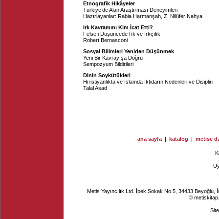
Etnografik Hikâyeler
Türkiye’de Alan Araştırması Deneyimleri
Hazırlayanlar:
Rabia Harmanşah
,
Z. Nilüfer Nahya
Irk Kavramını Kim İcat Etti?
Felsefi Düşüncede Irk ve Irkçılık
Robert Bernasconi
Sosyal Bilimleri Yeniden Düşünmek
Yeni Bir Kavrayışa Doğru
Sempozyum Bildirileri
Dinin Soykütükleri
Hıristiyanlıkta ve İslamda İktidarın Nedenleri ve Disiplin
Talal Asad
ana sayfa
|
katalog
|
metise da
K
Ü
Metis Yayıncılık Ltd. İpek Sokak No.5, 34433 Beyoğlu, 
© metiskitap
Sit