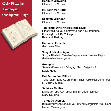
Hepimiz Yamyamız
Claude Lévi-Strauss
Irk, Tarih ve Kültür
Claude Lévi-Strauss
Uzaktan Yakından
Claude Lévi-Strauss
Tek Tanrılı Dinler Karşısında Kadın
Hıristiyanlık'ta ve İslamiyet'te Kadının Statüsüne
Karşılaştırmalı Bir Yaklaşım
Fatmagül Berktay
Harem ve Kuzenler
Germaine Tillion
Sosyal Bilimleri Açın
Sosyal Bilimlerin Yeniden Yapılanması Üzerine Rapor
Gulbenkian Komisyonu
Armağan
Sanatsal Yaratıcılık Dünyayı Nasıl Değiştirir?
Lewis Hyde
Deli Dumrul'un Bilinci
Türk-İslam Ruhu Üzerine Bir Kültür Psikolojisi Denemesi
M. Bilgin Saydam
Saflık ve Tehlike
Kirlilik ve Tabu Kavramlarının Bir Çözümlemesi
Mary Douglas
Türklüğü Ölçmek
Bilimkurgusal Antropoloji ve Türk Milliyetçiliğinin Irkçı Çe
Nazan Maksudyan