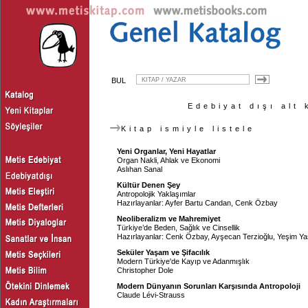
BUL
Edebiyat dışı alt 
Kitap ismiyle listele
Yeni Organlar, Yeni Hayatlar
Organ Nakli, Ahlak ve Ekonomi
Aslıhan Sanal
Kültür Denen Şey
Antropolojik Yaklaşımlar
Hazırlayanlar:
Ayfer Bartu Candan
,
Cenk Özbay
Neoliberalizm ve Mahremiyet
Türkiye’de Beden, Sağlık ve Cinsellik
Hazırlayanlar:
Cenk Özbay
,
Ayşecan Terzioğlu
,
Yeşim Ya
Seküler Yaşam ve Şifacılık
Modern Türkiye'de Kayıp ve Adanmışlık
Christopher Dole
Modern Dünyanın Sorunları Karşısında Antropoloji
Claude Lévi-Strauss