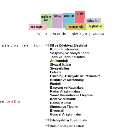
ÜYELİK
|
SEPETİM
|
SİPARİŞİM
|
YARDIM
kategorileri için
Dil ve Edebiyat Eleştirisi
Kültür İncelemeleri
Sosyoloji ve Sosyal Teori
Tarih ve Tarih Felsefesi
Antropoloji
Siyasal İktisat
Siyasetbilim
Felsefe
Psikoloji, Psikiyatri ve Psikanaliz
Bilimler ve Metodoloji
Ekoloji
Başvuru ve Kaynakça
Kadın Araştırmaları
Sanat Kuramları ve Eleştirisi
Kent ve Mimarlık
sin
Liste Dışı
Görsel Kültür
Sinema ve Tiyatro
Biyografi
Güncel Araştırmalar
Edebiyatdışı Toplu Liste
Bütün Kitapları Listele